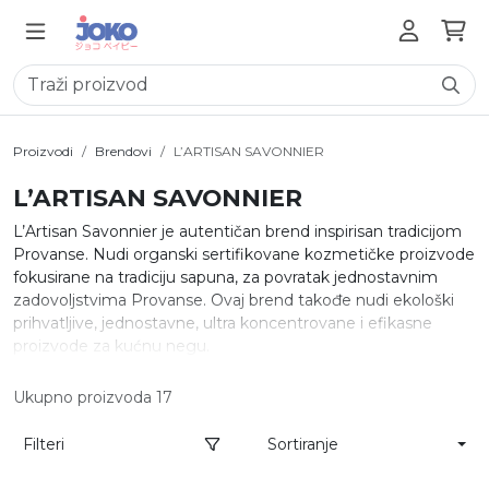
Proizvodi
Brendovi
L’ARTISAN SAVONNIER
L’ARTISAN SAVONNIER
L’Artisan Savonnier je autentičan brend inspirisan tradicijom
Provanse. Nudi organski sertifikovane kozmetičke proizvode
fokusirane na tradiciju sapuna, za povratak jednostavnim
zadovoljstvima Provanse. Ovaj brend takođe nudi ekološki
prihvatljive, jednostavne, ultra koncentrovane i efikasne
proizvode za kućnu negu.
Ukupno proizvoda 17
Filteri
Sortiranje