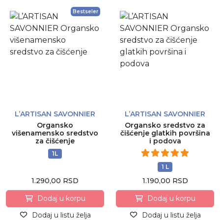
Bestseler
L’ARTISAN SAVONNIER
L’ARTISAN SAVONNIER
Organsko
Organsko sredstvo za
višenamensko sredstvo
čišćenje glatkih površina
za čišćenje
i podova
1L
1 L
1.290,00 RSD
1.190,00 RSD
Dodaj u korpu
Dodaj u korpu
Dodaj u listu želja
Dodaj u listu želja