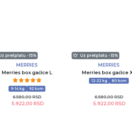
Uz pretplatu -15%
Uz pretplatu -15%
MERRIES
MERRIES
Merries box gaćice L
Merries box gaćice 
12-22 kg
80 kom
9-14 kg
92 kom
6.580,00 RSD
6.580,00 RSD
5.922,00 RSD
5.922,00 RSD
Dodaj u korpu
Dodaj u korpu