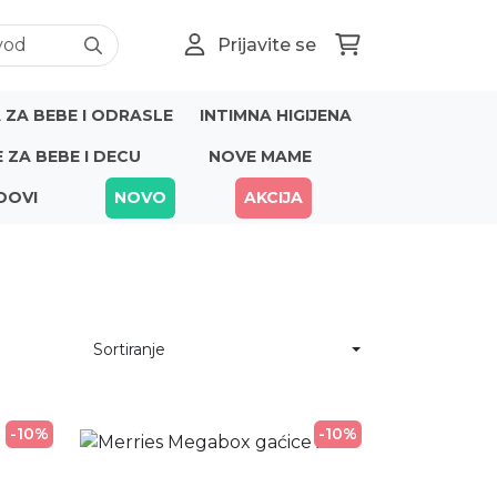
Prijavite se
ZA BEBE I ODRASLE
INTIMNA HIGIJENA
E ZA BEBE I DECU
NOVE MAME
DOVI
NOVO
AKCIJA
Sortiranje
-10%
-10%