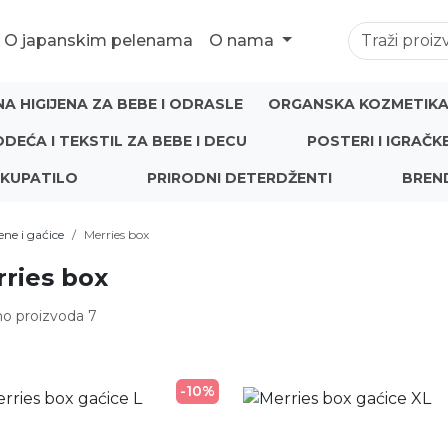
O japanskim pelenama
O nama
NA HIGIJENA ZA BEBE I ODRASLE
ORGANSKA KOZMETIKA 
ODEĆA I TEKSTIL ZA BEBE I DECU
POSTERI I IGRAČK
 KUPATILO
PRIRODNI DETERDŽENTI
BREN
ne i gaćice
Merries box
ries box
o proizvoda 7
-10%