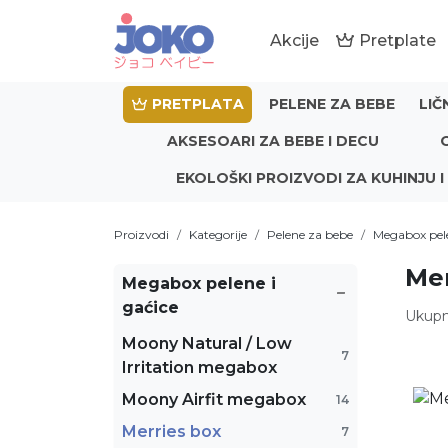
Akcije
Pretplate
PRETPLATA
PELENE ZA BEBE
LIČ
AKSESOARI ZA BEBE I DECU
EKOLOŠKI PROIZVODI ZA KUHINJU I
Proizvodi
Kategorije
Pelene za bebe
Megabox pele
Mer
Megabox pelene i
gaćice
Ukupn
Moony Natural / Low
7
Irritation megabox
Moony Airfit megabox
14
Merries box
7