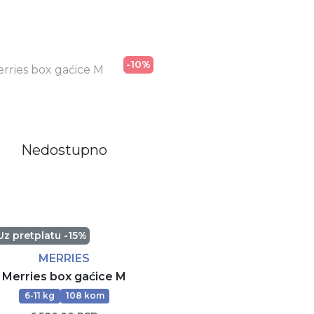
Rezerviši
Rezerviši
-10%
Nedostupno
Uz pretplatu -15%
MERRIES
Merries box gaćice M
6-11 kg
108 kom