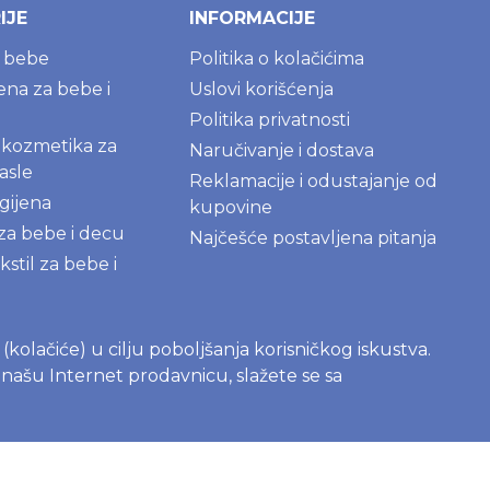
IJE
INFORMACIJE
a bebe
Politika o kolačićima
jena za bebe i
Uslovi korišćenja
Politika privatnosti
kozmetika za
Naručivanje i dostava
asle
Reklamacije i odustajanje od
gijena
kupovine
 za bebe i decu
Najčešće postavljena pitanja
kstil za bebe i
igračke za bebe i
s (kolačiće) u cilju poboljšanja korisničkog iskustva.
e našu Internet prodavnicu, slažete se sa
AME
roizvodi za
kupatilo
deterdženti