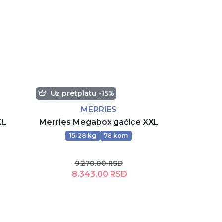
Uz pretplatu -15%
MERRIES
XL
Merries Megabox gaćice XXL
15-28 kg
78 kom
9.270,00 RSD
8.343,00 RSD
Dodaj u korpu