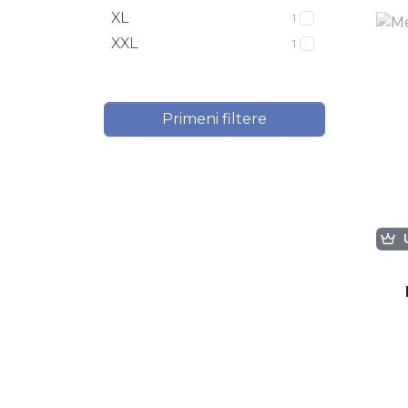
XL
1
XXL
1
Primeni filtere