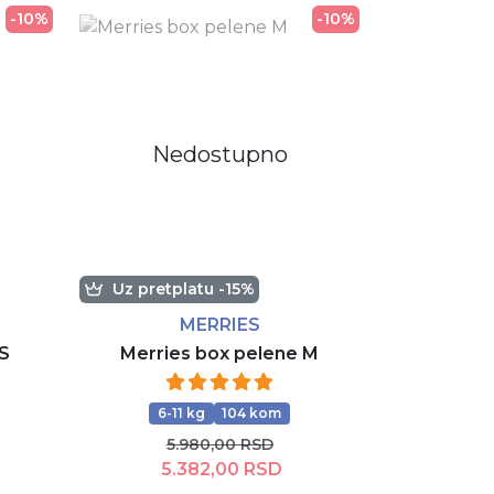
-10%
-10%
Nedostupno
Uz pretplatu -15%
MERRIES
 S
Merries box pelene M
6-11 kg
104 kom
5.980,00 RSD
5.382,00 RSD