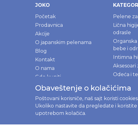
JOKO
KATEGOR
Početak
Pelene z
Prodavnica
Lična higi
odrasle
Akcije
Organska 
O japanskim pelenama
bebe i odr
Blog
Intimna hi
Kontakt
Aksesoari
O nama
Odeća i te
Gde kupiti
decu
Program lojalnosti
Obaveštenje o kolačićima
Posteri i 
Registrujte se
decu
Poštovani korisniče, naš sajt koristi cookie
Prijavite se
Ukoliko nastavite da pregledate i koristit
NOVE M
upotrebom kolačića.
Ekološki p
kuhinju i 
Prirodni 