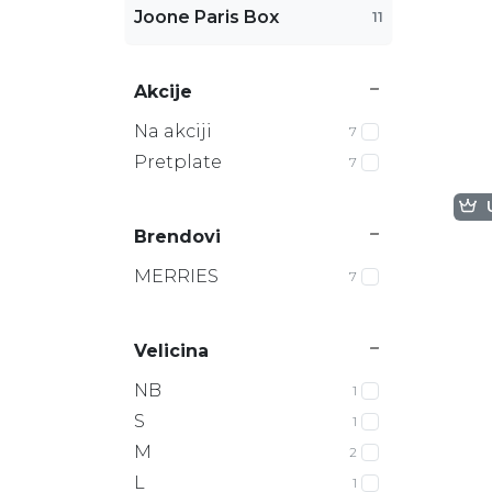
Joone Paris Box
11
Akcije
Na akciji
7
Pretplate
7
Brendovi
MERRIES
7
Velicina
NB
1
S
1
M
2
L
1