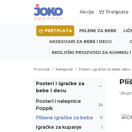
Akcije
Pretplate
PRETPLATA
PELENE ZA BEBE
LIČ
AKSESOARI ZA BEBE I DECU
EKOLOŠKI PROIZVODI ZA KUHINJU I
Proizvodi
Kategorije
Posteri i igračke za bebe i decu
Pli
Posteri i igračke za
bebe i decu
Ukupn
Posteri i nalepnice
24
Poppik
Plišane igračke za bebe
11
Igračke za kupanje
1