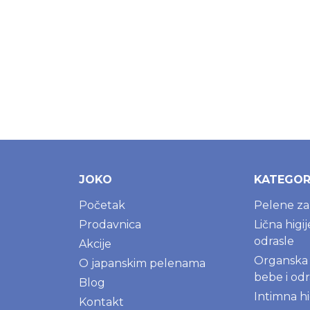
JOKO
KATEGOR
Početak
Pelene z
Prodavnica
Lična higi
odrasle
Akcije
Organska 
O japanskim pelenama
bebe i odr
Blog
Intimna hi
Kontakt