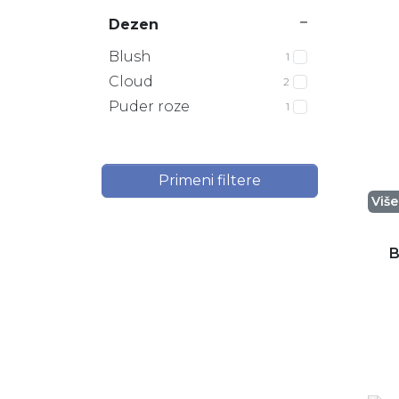
Dezen
Blush
1
Cloud
2
Puder roze
1
Primeni filtere
Viš
B