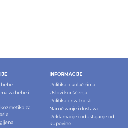
IJE
INFORMACIJE
a bebe
Politika o kolačićima
jena za bebe i
Uslovi korišćenja
Politika privatnosti
kozmetika za
Naručivanje i dostava
asle
Reklamacije i odustajanje od
gijena
kupovine