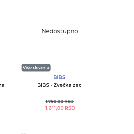
Nedostupno
Više dezena
BIBS
na
BIBS - Zvečka zec
1.790,00 RSD
1.611,00 RSD