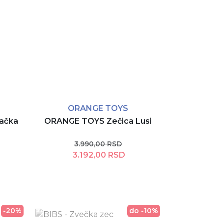
ORANGE TOYS
račka
ORANGE TOYS Zečica Lusi
3.990,00 RSD
3.192,00 RSD
Dodaj u korpu
-20%
do -10%