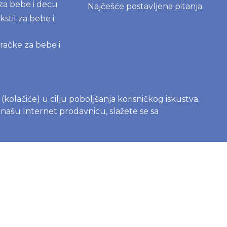
 za bebe i decu
Najčešće postavljena pitanja
kstil za bebe i
igračke za bebe i
AME
roizvodi za
kupatilo
s (kolačiće) u cilju poboljšanja korisničkog iskustva.
e našu Internet prodavnicu, slažete se sa
deterdženti
na čašica -
 vodič za
e
c sa bebom