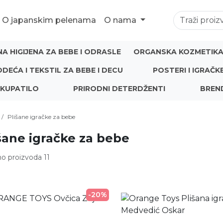
O japanskim pelenama
O nama
NA HIGIJENA ZA BEBE I ODRASLE
ORGANSKA KOZMETIKA 
ODEĆA I TEKSTIL ZA BEBE I DECU
POSTERI I IGRAČK
 KUPATILO
PRIRODNI DETERDŽENTI
BREN
Plišane igračke za bebe
šane igračke za bebe
o proizvoda 11
-20%