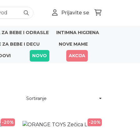
Prijavite se
ZA BEBE I ODRASLE
INTIMNA HIGIJENA
E ZA BEBE I DECU
NOVE MAME
DOVI
NOVO
AKCIJA
Sortiranje
-20%
-20%