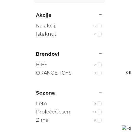
Akcije
Na akciji
6
Istaknut
2
Brendovi
BIBS
2
OR
ORANGE TOYS
9
Sezona
Leto
9
Proleće/Jesen
9
Zima
9