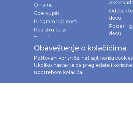
Aksesoari
O nama
Odeća i te
Gde kupiti
decu
Program lojalnosti
Posteri i 
Registrujte se
decu
Prijavite se
NOVE M
Obaveštenje o kolačićima
Ekološki p
kuhinju i 
Poštovani korisniče, naš sajt koristi cookie
Ukoliko nastavite da pregledate i koristit
Prirodni 
upotrebom kolačića.
BLOG
Menstrual
kompletni
početnik
Prvi mese