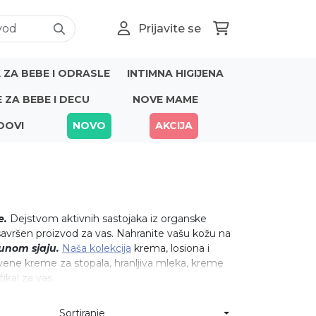
Prijavite se
ZA BEBE I ODRASLE
INTIMNA HIGIJENA
E ZA BEBE I DECU
NOVE MAME
DOVI
NOVO
AKCIJA
e.
Dejstvom aktivnih sastojaka iz organske
 savršen proizvod za vas. Nahranite vašu kožu na
punom sjaju.
Naša kolekcija
krema, losiona i
stvene kreme za stopala, hranljiva mleka, kreme
ikal za vas.
Sortiranje