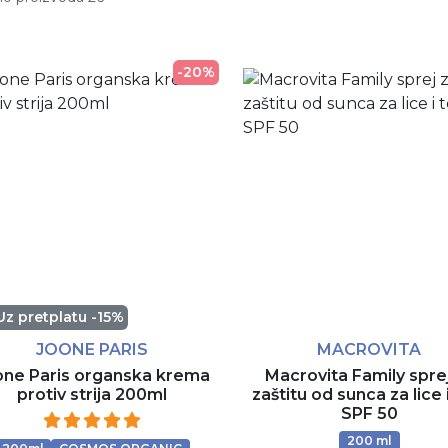
-20%
Uz pretplatu -15%
JOONE PARIS
MACROVITA
one Paris organska krema
Macrovita Family spre
protiv strija 200ml
zaštitu od sunca za lice 
SPF 50
200 ml