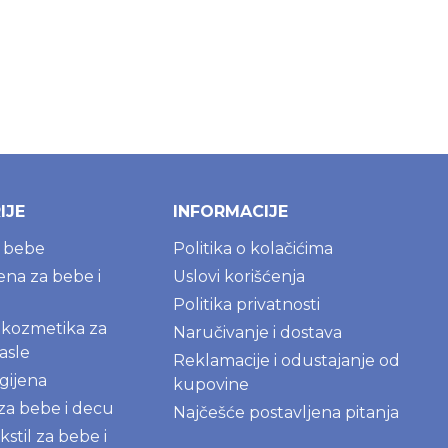
IJE
INFORMACIJE
a bebe
Politika o kolačićima
jena za bebe i
Uslovi korišćenja
Politika privatnosti
kozmetika za
Naručivanje i dostava
asle
Reklamacije i odustajanje od
gijena
kupovine
 za bebe i decu
Najčešće postavljena pitanja
kstil za bebe i