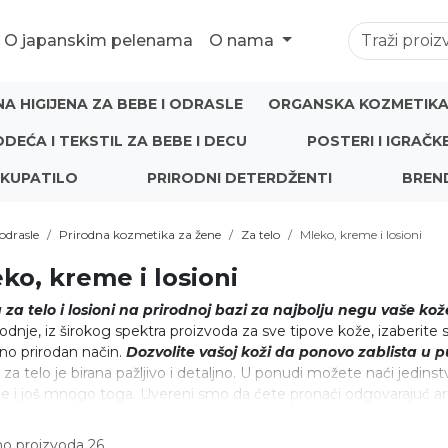
O japanskim pelenama
O nama
NA HIGIJENA ZA BEBE I ODRASLE
ORGANSKA KOZMETIKA 
ODEĆA I TEKSTIL ZA BEBE I DECU
POSTERI I IGRAČK
 KUPATILO
PRIRODNI DETERDŽENTI
BREN
odrasle
Prirodna kozmetika za žene
Za telo
Mleko, kreme i losioni
ko, kreme i losioni
 za telo i losioni na prirodnoj bazi za najbolju negu vaše kož
odnje, iz širokog spektra proizvoda za sve tipove kože, izaberite
no prirodan način.
Dozvolite vašoj koži da ponovo zablista u 
za telo je birana pažljivo i detaljno. U ponudi možete naći jedin
ije i još mnogo toga. Uvereni smo da ćete pronaći odgovarajuć art
o proizvoda 26