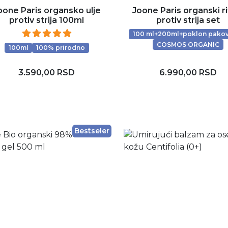
oone Paris organsko ulje
Joone Paris organski ri
protiv strija 100ml
protiv strija set
100 ml+200ml+poklon pako
COSMOS ORGANIC
100ml
100% prirodno
3.590,00 RSD
6.990,00 RSD
Dodaj u korpu
Dodaj u korpu
Bestseler