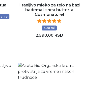
tual
Hranljivo mleko za telo na bazi
badema i shea butter-a
Cosmonaturel
vanje
500 ml
2.590,00 RSD
Dodaj u korpu