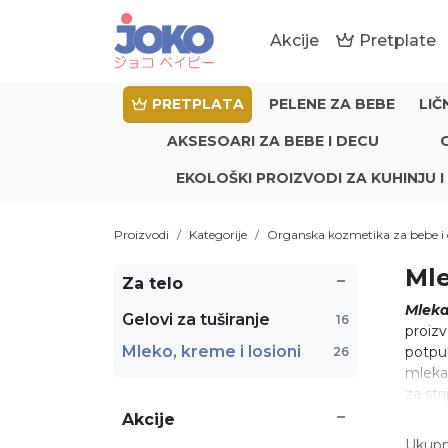
Akcije
Pretplate
PRETPLATA
PELENE ZA BEBE
LIČ
AKSESOARI ZA BEBE I DECU
EKOLOŠKI PROIZVODI ZA KUHINJU I
Proizvodi
Kategorije
Organska kozmetika za bebe i 
Mle
Za telo
Mleka
Gelovi za tuširanje
16
proizv
Mleko, kreme i losioni
potpu
26
mleka 
za str
Akcije
Ukupn