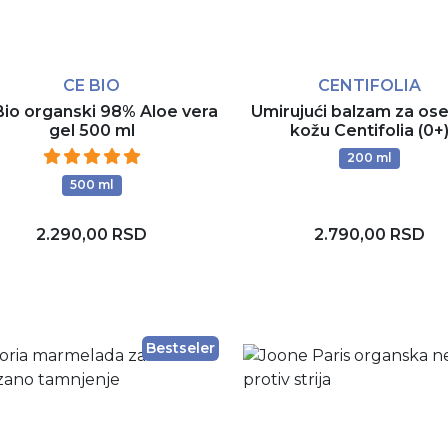
CE BIO
CENTIFOLIA
Bio organski 98% Aloe vera
Umirujući balzam za oset
gel 500 ml
kožu Centifolia (0+
200 ml
500 ml
2.290,00 RSD
2.790,00 RSD
Dodaj u korpu
Dodaj u korpu
Bestseler