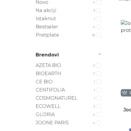
Novo
4
Na akciji
3
Istaknut
1
Bestseler
4
Pretplate
16
Brendovi
AZETA BIO
2
BIOEARTH
7
CE BIO
1
CENTIFOLIA
1
COSMONATUREL
1
ECOWELL
3
Jo
GLORIA
4
JOONE PARIS
4