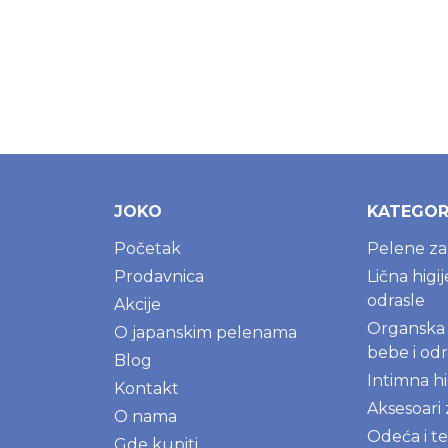
JOKO
KATEGOR
Početak
Pelene z
Prodavnica
Lična higi
odrasle
Akcije
Organska 
O japanskim pelenama
bebe i odr
Blog
Intimna hi
Kontakt
Aksesoari
O nama
Odeća i te
Gde kupiti