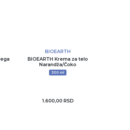
BIOEARTH
nega
BIOEARTH Krema za telo
Narandža/Čoko
300 ml
1.600,00 RSD
Dodaj u korpu