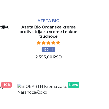
AZETA BIO
ljivu
Azeta Bio Organska krema
)
protiv strija za vreme i nakon
trudnoće
150 ml
2.555,00 RSD
Dodaj u korpu
-10%
Novo