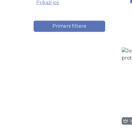
Prikaži još
Primeni filtere