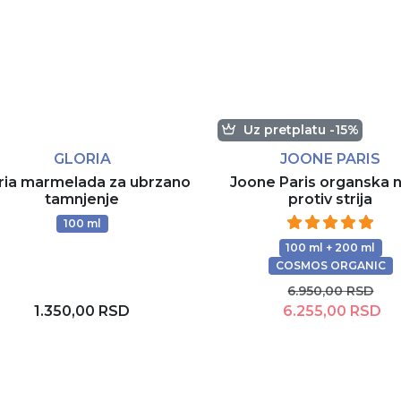
Uz pretplatu -15%
GLORIA
JOONE PARIS
ria marmelada za ubrzano
Joone Paris organska 
tamnjenje
protiv strija
100 ml
100 ml + 200 ml
COSMOS ORGANIC
6.950,00 RSD
1.350,00 RSD
6.255,00 RSD
Dodaj u korpu
Dodaj u korpu