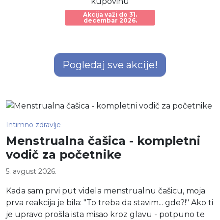
kupovinu
Akcija važi do 31.
decembar 2026.
Pogledaj sve akcije!
Najnoviji blog postovi
Intimno zdravlje
Menstrualna čašica - kompletni
vodič za početnike
5. avgust 2026.
Kada sam prvi put videla menstrualnu čašicu, moja
prva reakcija je bila: "To treba da stavim... gde?!" Ako ti
je upravo prošla ista misao kroz glavu - potpuno te