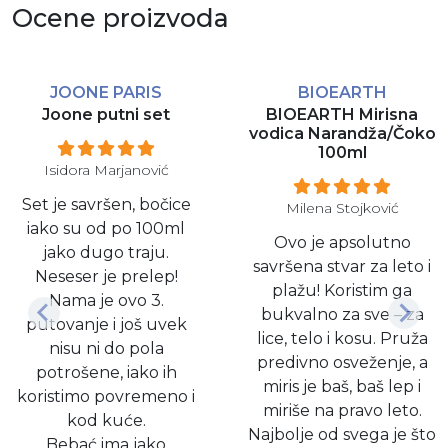
Ocene proizvoda
JOONE PARIS
BIOEARTH
Joone putni set
BIOEARTH Mirisna
vodica Narandža/Čoko
100ml
Isidora Marjanović
Set je savršen, bočice
Milena Stojković
iako su od po 100ml
​Ovo je apsolutno
jako dugo traju.
savršena stvar za leto i
Neseser je prelep!
plažu! Koristim ga
Nama je ovo 3.
bukvalno za sve – za
putovanje i još uvek
lice, telo i kosu. Pruža
nisu ni do pola
predivno osveženje, a
potrošene, iako ih
miris je baš, baš lep i
koristimo povremeno i
miriše na pravo leto.
kod kuće.
​Najbolje od svega je što
Bebać ima jako