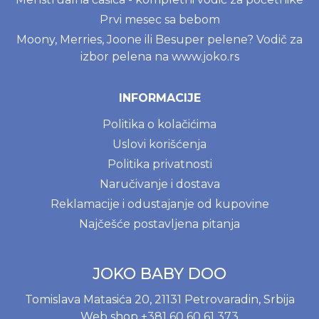
Prvi mesec sa bebom
Moony, Merries, Joone ili Besuper pelene? Vodič za
izbor pelena na www.joko.rs
INFORMACIJE
Politika o kolačićima
Uslovi korišćenja
Politika privatnosti
Naručivanje i dostava
Reklamacije i odustajanje od kupovine
Najčešće postavljena pitanja
JOKO BABY DOO
Tomislava Matasića 20, 21131 Petrovaradin, Srbija
Web shop
+381 60 60 61 373