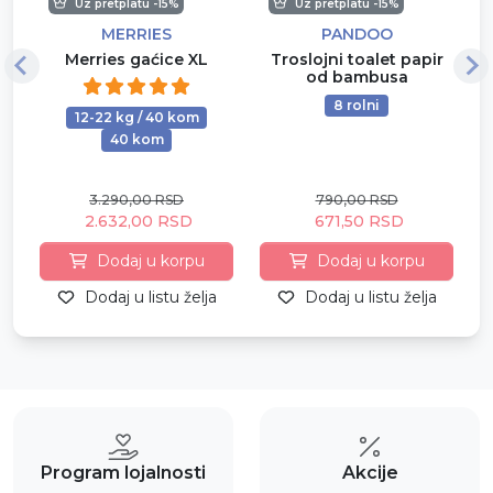
Uz pretplatu -15%
Uz pretplatu -15%
MERRIES
PANDOO
Merries gaćice XL
Troslojni toalet papir
od bambusa
8 rolni
12-22 kg / 40 kom
40 kom
3.290,00 RSD
790,00 RSD
2.632,00 RSD
671,50 RSD
Dodaj u korpu
Dodaj u korpu
Dodaj u listu želja
Dodaj u listu želja
Program lojalnosti
Akcije