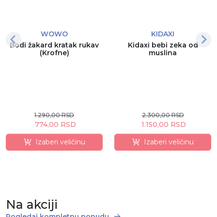
WOWO
KIDAXI
Bodi žakard kratak rukav
Kidaxi bebi zeka od
(Krofne)
muslina
1.290,00 RSD
2.300,00 RSD
774,00 RSD
1.150,00 RSD
Izaberi veličinu
Izaberi veličinu
Na akciji
Pogledaj kompletnu ponudu