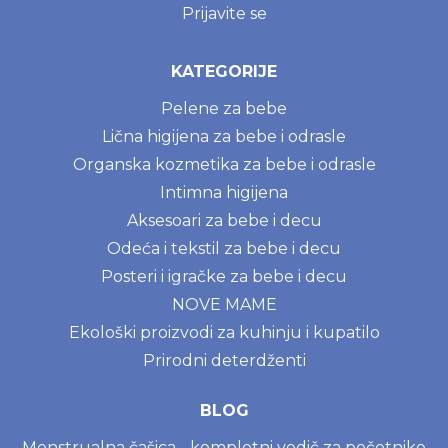
Prijavite se
KATEGORIJE
Pelene za bebe
Lična higijena za bebe i odrasle
Organska kozmetika za bebe i odrasle
Intimna higijena
Aksesoari za bebe i decu
Odeća i tekstil za bebe i decu
Posteri i igračke za bebe i decu
NOVE MAME
Ekološki proizvodi za kuhinju i kupatilo
Prirodni deterdženti
BLOG
Menstrualna čašica - kompletni vodič za početnike