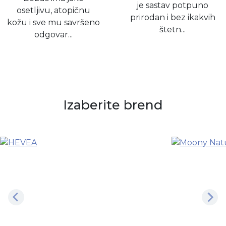
je sastav potpuno
osetljivu, atopičnu
prirodan i bez ikakvih
kožu i sve mu savršeno
štetn...
odgovar...
Izaberite brend