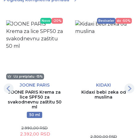
Novo
-20%
Bestseler
do -50%
Uz pretplatu -15%
JOONE PARIS
KIDAXI
JOONE PARIS Krema za
Kidaxi bebi zeka od
lice SPF50 za
muslina
svakodnevnu zaštitu 50
ml
50 ml
2.990,00 RSD
2.392,00 RSD
2.300,00 RSD