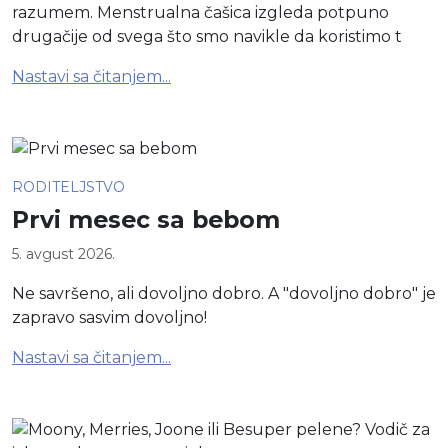
razumem. Menstrualna čašica izgleda potpuno
drugačije od svega što smo navikle da koristimo t
Nastavi sa čitanjem...
RODITELJSTVO
Prvi mesec sa bebom
5. avgust 2026.
Ne savršeno, ali dovoljno dobro. A "dovoljno dobro" je
zapravo sasvim dovoljno!
Nastavi sa čitanjem...