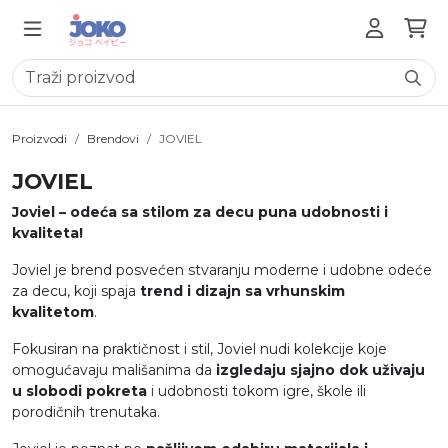
Proizvodi
Brendovi
JOVIEL
JOVIEL
Joviel – odeća sa stilom za decu puna udobnosti i
kvaliteta!
Joviel je brend posvećen stvaranju moderne i udobne odeće
za decu, koji spaja
trend i dizajn sa vrhunskim
kvalitetom
.
Fokusiran na praktičnost i stil, Joviel nudi kolekcije koje
omogućavaju mališanima da
izgledaju sjajno dok uživaju
u slobodi pokreta
i udobnosti tokom igre, škole ili
porodičnih trenutaka.