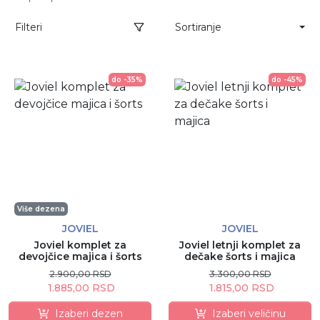
Filteri
Sortiranje
do -35%
do -45%
Više dezena
JOVIEL
JOVIEL
Joviel komplet za
Joviel letnji komplet za
devojčice majica i šorts
dečake šorts i majica
2.900,00 RSD
3.300,00 RSD
1.885,00 RSD
1.815,00 RSD
Izaberi dezen
Izaberi veličinu