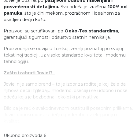
Joviel je poznat po
pažljivom odabiru materijala i
posvećenosti detaljima.
Sva odeća je izrađena
100% od
pamuka
, što je čini mekom, prozračnom i idealnom za
osetljivu dečju kožu.
Proizvodi su sertifikovani po
Oeko-Tex standardima
,
garantujući sigurnost i odsustvo štetnih hemikalija.
Proizvodnja se odvija u Turskoj, zemlji poznatoj po svojoj
tekstilnoj tradiciji, uz visoke standarde kvaliteta i modernu
tehnologiju.
Zašto izabrati Joviel?
Joviel nije samo brend – to je izbor za roditelje koji žele da
njihova deca izgledaju moderno, osećaju se udobno i nose
odeću koja je bezbedna i ekološki prihvatljiva.
Bilo da je reč o svakodnevnom outfitu ili posebnim prilikama,
Joviel donosi radost u dečju garderobu uz eleganciju i
kvalitet.
Ukupno proizvoda 6