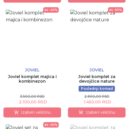
do -40%
do -50%
JOVIEL
JOVIEL
Joviel komplet majica i
Joviel komplet za
kombinezon
devojčice nature
Poslednji komad
3.500,00 RSD
2.900,00 RSD
2.100,00 RSD
1.450,00 RSD
Izaberi veličinu
Izaberi veličinu
do -40%