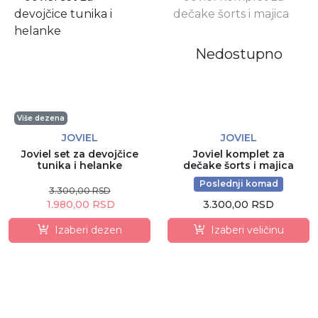
Nedostupno
Više dezena
JOVIEL
JOVIEL
Joviel set za devojčice
Joviel komplet za
tunika i helanke
dečake šorts i majica
Poslednji komad
3.300,00 RSD
1.980,00 RSD
3.300,00 RSD
Izaberi dezen
Izaberi veličinu