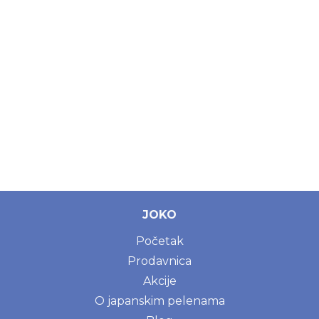
JOKO
Početak
Prodavnica
Akcije
O japanskim pelenama