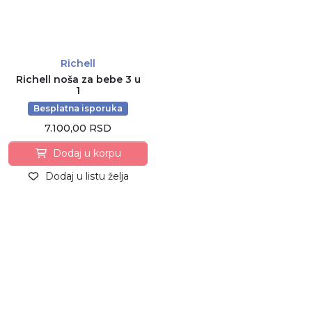
Richell
Richell noša za bebe 3 u
1
Besplatna isporuka
7.100,00 RSD
Dodaj u korpu
Dodaj u listu želja