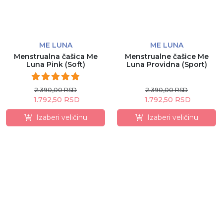
ME LUNA
ME LUNA
Menstrualna čašica Me
Menstrualne čašice Me
Luna Pink (Soft)
Luna Providna (Sport)
2.390,00 RSD
2.390,00 RSD
1.792,50 RSD
1.792,50 RSD
Izaberi veličinu
Izaberi veličinu