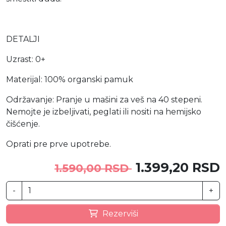
DETALJI
Uzrast: 0+
Materijal: 100% organski pamuk
Održavanje: Pranje u mašini za veš na 40 stepeni.
Nemojte je izbeljivati, peglati ili nositi na hemijsko
čišćenje.
Oprati pre prve upotrebe.
1.399,20 RSD
1.590,00 RSD
-
+
Rezerviši