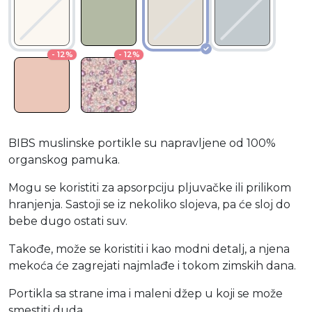
- 12%
- 12%
BIBS muslinske portikle su napravljene od 100%
organskog pamuka.
Mogu se koristiti za apsorpciju pljuvačke ili prilikom
hranjenja. Sastoji se iz nekoliko slojeva, pa će sloj do
bebe dugo ostati suv.
Takođe, može se koristiti i kao modni detalj, a njena
mekoća će zagrejati najmlađe i tokom zimskih dana.
Portikla sa strane ima i maleni džep u koji se može
smestiti duda.