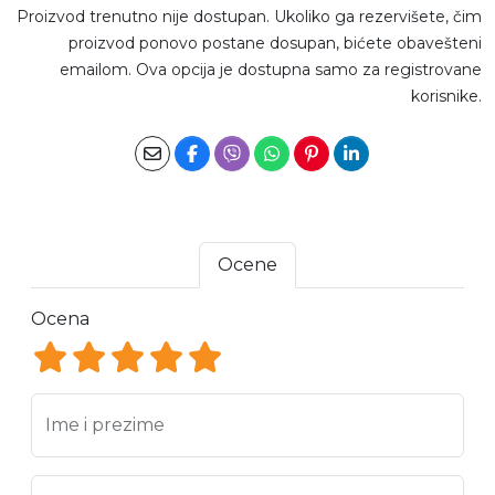
Proizvod trenutno nije dostupan. Ukoliko ga rezervišete, čim
proizvod ponovo postane dosupan, bićete obavešteni
emailom. Ova opcija je dostupna samo za registrovane
korisnike.
Ocene
Ocena
Ocena 1
Ocena 2
Ocena 3
Ocena 4
Ocena 5
Ime i prezime