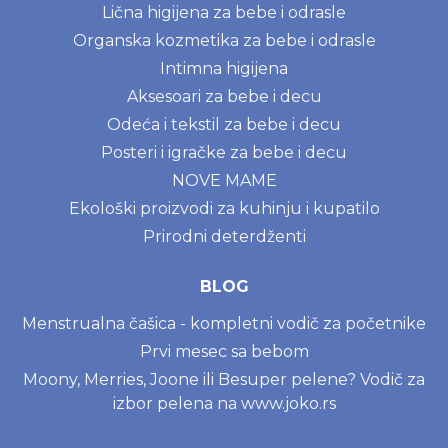
Lična higijena za bebe i odrasle
Organska kozmetika za bebe i odrasle
Intimna higijena
Aksesoari za bebe i decu
Odeća i tekstil za bebe i decu
Posteri i igračke za bebe i decu
NOVE MAME
Ekološki proizvodi za kuhinju i kupatilo
Prirodni deterdženti
BLOG
Menstrualna čašica - kompletni vodič za početnike
Prvi mesec sa bebom
Moony, Merries, Joone ili Besuper pelene? Vodič za
izbor pelena na www.joko.rs