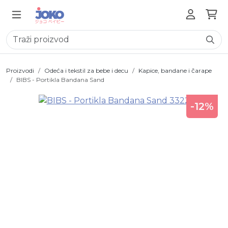
Proizvodi
Odeća i tekstil za bebe i decu
Kapice, bandane i čarape
BIBS - Portikla Bandana Sand
-12%