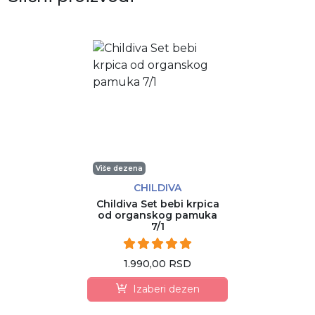
Više dezena
CHILDIVA
Childiva Set bebi krpica
od organskog pamuka
7/1
1.990,00 RSD
Izaberi dezen