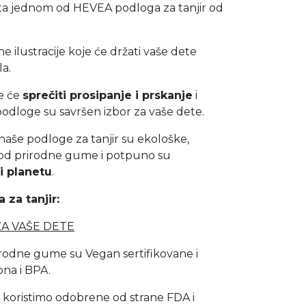
ta jednom od HEVEA podloga za tanjir od
 ilustracije koje će držati vaše dete
la.
e će
sprečiti prosipanje i prskanje
i
dloge su savršen izbor za vaše dete.
 naše podloge za tanjir su ekološke,
 od prirodne gume i potpuno su
i planetu
.
za tanjir:
A VAŠE DETE
rodne gume su Vegan sertifikovane i
ona i BPA.
 koristimo odobrene od strane FDA i