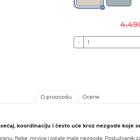
4.49
-
O proizvodu
Ocene
osećaj, koordinaciju i često uče kroz nezgode koje s
ranu, fleke, mrvice i ostale male nezgode. Poslužvanik z