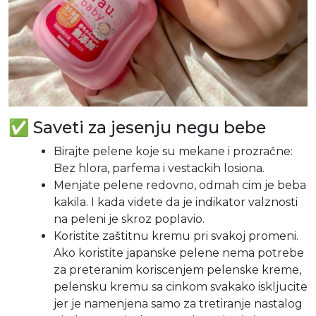
✅ Saveti za jesenju negu bebe
Birajte pelene koje su mekane i prozračne:
Bez hlora, parfema i vestackih losiona.
Menjate pelene redovno, odmah cim je beba
kakila. I kada videte da je indikator valznosti
na peleni je skroz poplavio.
Koristite zaštitnu kremu pri svakoj promeni.
Ako koristite japanske pelene nema potrebe
za preteranim koriscenjem pelenske kreme,
pelensku kremu sa cinkom svakako iskljucite
jer je namenjena samo za tretiranje nastalog