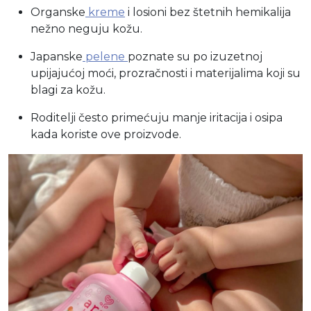
Organske
kreme
i losioni bez štetnih hemikalija
nežno neguju kožu.
Japanske
pelene
poznate su po izuzetnoj
upijajućoj moći, prozračnosti i materijalima koji su
blagi za kožu.
Roditelji često primećuju manje iritacija i osipa
kada koriste ove proizvode.