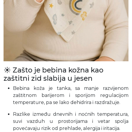
☀️ Zašto je bebina kožna kao
zaštitni zid slabija u jesen
Bebina koža je tanka, sa manje razvijenom
zaštitnom barijerom i sporijom regulacijom
temperature, pa se lako dehidrira i razdražuje.
Razlike između dnevnih i noćnih temperatura,
suvi vazduh u prostorijama i vetar spolja
povećavaju rizik od prehlade, alergija i iritacija.