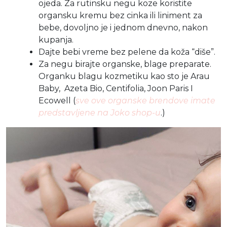
ojeda. Za rutinsku negu koze koristite
organsku kremu bez cinka ili liniment za
bebe, dovoljno je i jednom dnevno, nakon
kupanja.
Dajte bebi vreme bez pelene da koža “diše”.
Za negu birajte organske, blage preparate.
Organku blagu kozmetiku kao sto je Arau
Baby, Azeta Bio, Centifolia, Joon Paris I
Ecowell (
sve ove organske brendove imate
predstavljene na Joko shop-u
.)