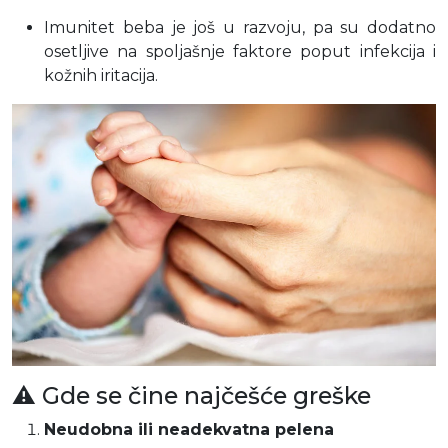
Imunitet beba je još u razvoju, pa su dodatno
osetljive na spoljašnje faktore poput infekcija i
kožnih iritacija.
⚠️ Gde se čine najčešće greške
Neudobna ili neadekvatna pelena