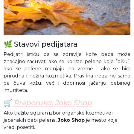
🌿 Stavovi pedijatara
Pedijatri ističu da se zdravlje kože beba može
značajno sačuvati ako se koriste pelene koje “dišu”,
ako se pelene menjaju na vreme i ako se bira
prirodna i nežna kozmetika. Pravilna nega ne samo
da čuva kožu, već i doprinosi jačanju bebinog
imuniteta.
🛒
Preporuka: Joko Shop
Ako tražite siguran izbor organske kozmetike i
japanskih bebi pelena,
Joko Shop
je mesto koje
vredi posetiti.