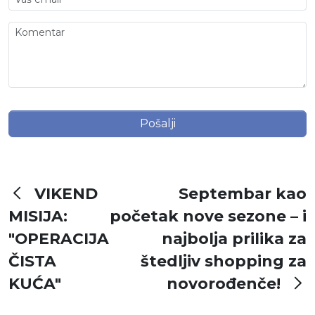
Pošalji
VIKEND
Septembar kao
MISIJA:
početak nove sezone – i
"OPERACIJA
najbolja prilika za
ČISTA
štedljiv shopping za
KUĆA"
novorođenče!