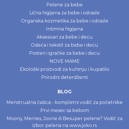
Pelene za bebe
Lična higijena za bebe i odrasle
Organska kozmetika za bebe i odrasle
Intimna higijena
Aksesoari za bebe i decu
Odeća i tekstil za bebe i decu
Posteri i igračke za bebe i decu
NOVE MAME
Ekološki proizvodi za kuhinju i kupatilo
Prirodni deterdženti
BLOG
Menstrualna čašica - kompletni vodič za početnike
Prvi mesec sa bebom
Moony, Merries, Joone ili Besuper pelene? Vodič za
izbor pelena na www.joko.rs