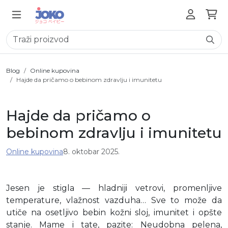
Blog
Online kupovina
Hajde da pričamo o bebinom zdravlju i imunitetu
Hajde da pričamo o
bebinom zdravlju i imunitetu
Online kupovina
8. oktobar 2025.
Jesen je stigla — hladniji vetrovi, promenljive
temperature, vlažnost vazduha… Sve to može da
utiče na osetljivo bebin kožni sloj, imunitet i opšte
stanje. Mame i tate, pazite: Neudobna pelena,