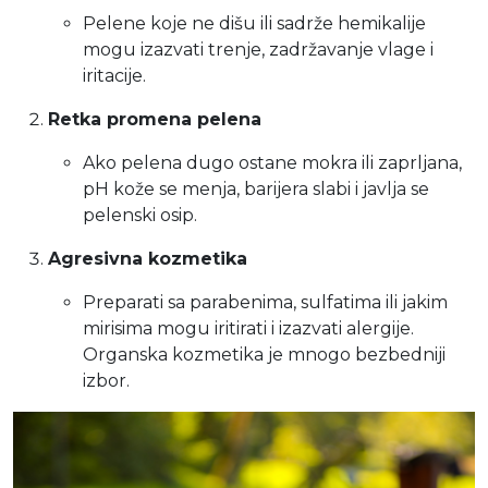
Pelene koje ne dišu ili sadrže hemikalije
mogu izazvati trenje, zadržavanje vlage i
iritacije.
Retka promena pelena
Ako pelena dugo ostane mokra ili zaprljana,
pH kože se menja, barijera slabi i javlja se
pelenski osip.
Agresivna kozmetika
Preparati sa parabenima, sulfatima ili jakim
mirisima mogu iritirati i izazvati alergije.
Organska kozmetika je mnogo bezbedniji
izbor.