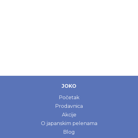
JOKO
Početak
Prodavnica
Akcije
O japanskim pelenama
Blog