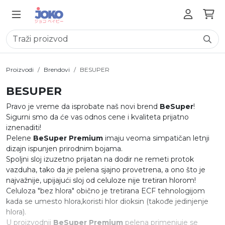
Proizvodi
Brendovi
BESUPER
BESUPER
Pravo je vreme da isprobate naš novi brend
BeSuper
!
Sigurni smo da će vas odnos cene i kvaliteta prijatno
iznenaditi!
Pelene
BeSuper Premium
imaju veoma simpatičan letnji
dizajn ispunjen prirodnim bojama.
Spoljni sloj izuzetno prijatan na dodir ne remeti protok
vazduha, tako da je pelena sjajno provetrena, a ono što je
najvažnije, upijajući sloj od celuloze nije tretiran hlorom!
Celuloza "bez hlora" obično je tretirana ECF tehnologijom
kada se umesto hlora,koristi hlor dioksin (takođe jedinjenje
hlora).
U proizvodnji
BeSuper Premium
pelena primenjuje se