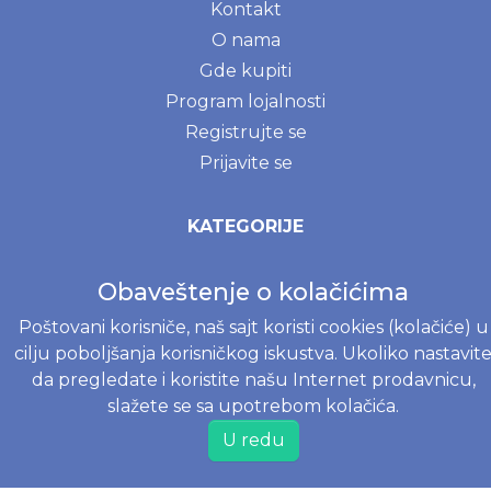
Kontakt
O nama
Gde kupiti
Program lojalnosti
Registrujte se
Prijavite se
KATEGORIJE
Pelene za bebe
Obaveštenje o kolačićima
Lična higijena za bebe i odrasle
Poštovani korisniče, naš sajt koristi cookies (kolačiće) u
Organska kozmetika za bebe i odrasle
cilju poboljšanja korisničkog iskustva. Ukoliko nastavit
Intimna higijena
da pregledate i koristite našu Internet prodavnicu,
Aksesoari za bebe i decu
slažete se sa upotrebom kolačića.
Odeća i tekstil za bebe i decu
U redu
Posteri i igračke za bebe i decu
NOVE MAME