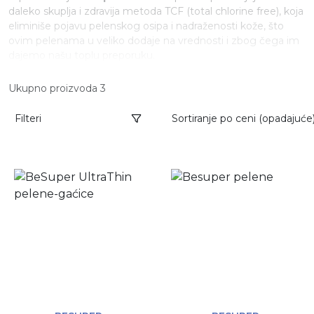
daleko skuplja i zdravija metoda TCF (total chlorine free), koja
eliminiše pojavu pelenskog osipa i nadraženosti kože, što
ovim pelenama u veliko dodaje na vrednosti i zbog čega im
dajemo našu toplu preporuku.
Ukupno proizvoda 3
Filteri
Sortiranje po ceni (opadajuće