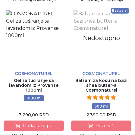
Bestseler
Nedostupno
COSMONATUREL
COSMONATUREL
Gel za tuširanje sa
Balzam za kosu na bazi
lavandom iz Provanse
shea butter-a
1000ml
Cosmonaturel
1000 ml
500 ml
3.290,00 RSD
2.390,00 RSD
Dodaj u korpu
Rezerviši