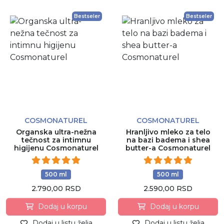
Bestseler
Bestseler
COSMONATUREL
COSMONATUREL
Organska ultra-nežna
Hranljivo mleko za telo
tečnost za intimnu
na bazi badema i shea
higijenu Cosmonaturel
butter-a Cosmonaturel
500 ml
500 ml
2.790,00 RSD
2.590,00 RSD
Dodaj u korpu
Dodaj u korpu
Dodaj u listu želja
Dodaj u listu želja