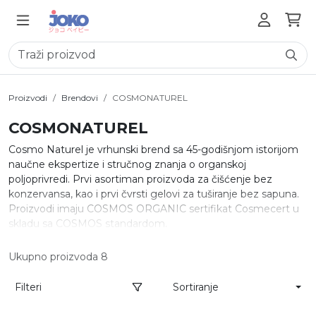
Proizvodi
Brendovi
COSMONATUREL
COSMONATUREL
Cosmo Naturel je vrhunski brend sa 45-godišnjom istorijom
naučne ekspertize i stručnog znanja o organskoj
poljoprivredi. Prvi asortiman proizvoda za čišćenje bez
konzervansa, kao i prvi čvrsti gelovi za tuširanje bez sapuna.
Proizvodi imaju COSMOS ORGANIC sertifikat Cosmecert u
skladu sa COSMOS standardom.
Ukupno proizvoda 8
Filteri
Sortiranje