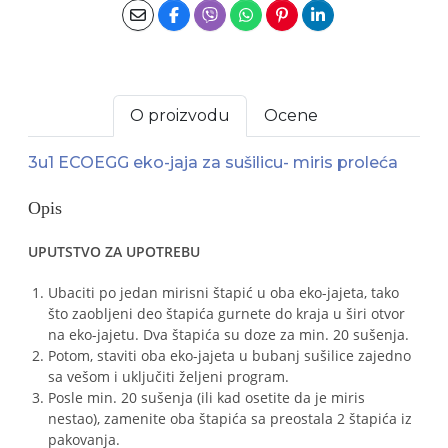
O proizvodu
Ocene
3u1 ECOEGG eko-jaja za sušilicu- miris proleća
Opis
UPUTSTVO ZA UPOTREBU
Ubaciti po jedan mirisni štapić u oba eko-jajeta, tako
što zaobljeni deo štapića gurnete do kraja u širi otvor
na eko-jajetu. Dva štapića su doze za min. 20 sušenja.
Potom, staviti oba eko-jajeta u bubanj sušilice zajedno
sa vešom i uključiti željeni program.
Posle min. 20 sušenja (ili kad osetite da je miris
nestao), zamenite oba štapića sa preostala 2 štapića iz
pakovanja.