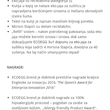
Eko-jaja su reciklabilna (kategorija 5).
Kutija u kojoj se nalaze eko-jaja za sušilicu je
napravljena korišćenjem sirovina iz mešano obnovljivih
izvora šuma.
Tekst na kutiji je ispisan mastilom biljnog porekla.
Mirisni štapići su delom reciklabilni.
„Refill“ sistem – nakon potrošenog pakovanja, vaša eko-
jaja možete koristiti iznova i iznova, dok samo
dokupljujete
ECOEGG 3u1 dopunu za eko-jaja za
sušilicu
koja sadrži 4 mirisna štapića, dovoljna za 40
sušenja. Na taj način smanjujemo otpad!
NAGRADE:
ECOEGG brend je dobitnik prestižne nagrade kraljice
Engleske za inovaciju 2016,
‘’The Queen’s Award for
Enterprise:Innovation 2016’’
ECOEGG brend je dobitnik nagrade za 100%
hipoalergijski proizvod – pogodan za osobe sa
osetljivom kožom, „Allergy friendly Product Award“,