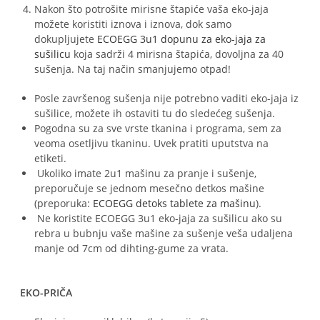
Nakon što potrošite mirisne štapiće vaša eko-jaja
možete koristiti iznova i iznova, dok samo
dokupljujete
ECOEGG 3u1 dopunu za eko-jaja za
sušilicu
koja sadrži 4 mirisna štapića, dovoljna za 40
sušenja. Na taj način smanjujemo otpad!
Posle završenog sušenja nije potrebno vaditi eko-jaja iz
sušilice, možete ih ostaviti tu do sledećeg sušenja.
Pogodna su za sve vrste tkanina i programa, sem za
veoma osetljivu tkaninu. Uvek pratiti uputstva na
etiketi.
Ukoliko imate 2u1 mašinu za pranje i sušenje,
preporučuje se jednom mesečno detkos mašine
(preporuka:
ECOEGG detoks tablete za mašinu
).
Ne koristite ECOEGG 3u1 eko-jaja za sušilicu ako su
rebra u bubnju vaše mašine za sušenje veša udaljena
manje od 7cm od dihting-gume za vrata.
EKO-PRIČA