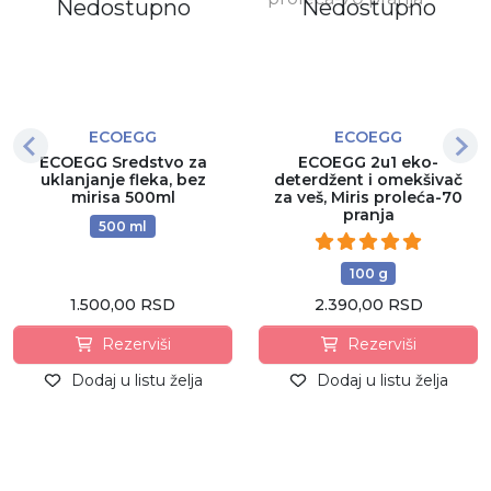
Nedostupno
Nedostupno
ECOEGG
ECOEGG
ECOEGG Sredstvo za
ECOEGG 2u1 eko-
uklanjanje fleka, bez
deterdžent i omekšivač
mirisa 500ml
za veš, Miris proleća-70
pranja
500 ml
100 g
1.500,00 RSD
2.390,00 RSD
Rezerviši
Rezerviši
Dodaj u listu želja
Dodaj u listu želja