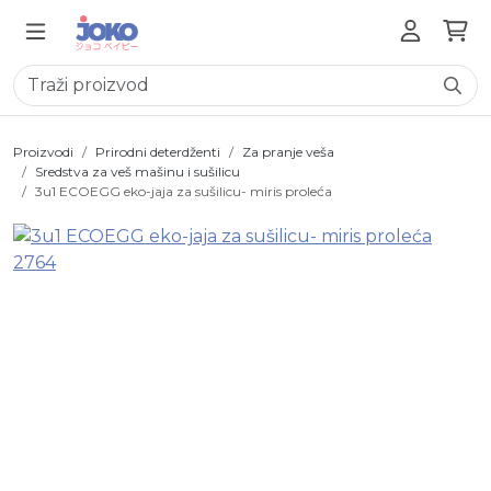
Proizvodi
Prirodni deterdženti
Za pranje veša
Sredstva za veš mašinu i sušilicu
3u1 ECOEGG eko-jaja za sušilicu- miris proleća