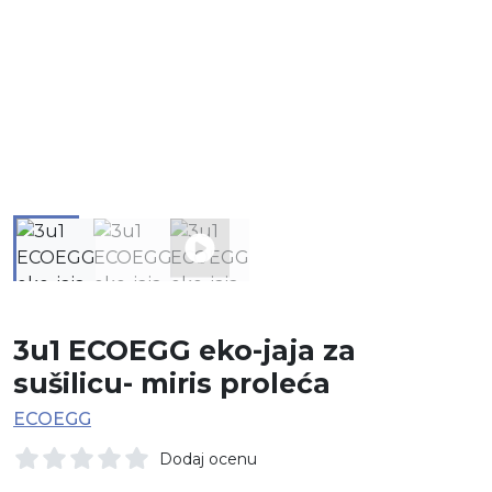
3u1 ECOEGG eko-jaja za
sušilicu- miris proleća
ECOEGG
Dodaj ocenu