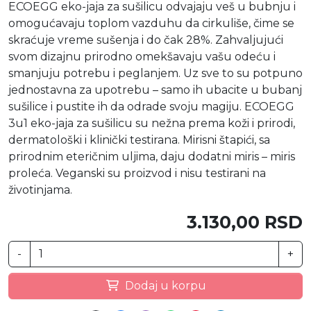
ECOEGG eko-jaja za sušilicu odvajaju veš u bubnju i
omogućavaju toplom vazduhu da cirkuliše, čime se
skraćuje vreme sušenja i do čak 28%. Zahvaljujući
svom dizajnu prirodno omekšavaju vašu odeću i
smanjuju potrebu i peglanjem. Uz sve to su potpuno
jednostavna za upotrebu – samo ih ubacite u bubanj
sušilice i pustite ih da odrade svoju magiju. ECOEGG
3u1 eko-jaja za sušilicu su nežna prema koži i prirodi,
dermatološki i klinički testirana. Mirisni štapići, sa
prirodnim eteričnim uljima, daju dodatni miris – miris
proleća. Veganski su proizvod i nisu testirani na
životinjama.
3.130,00 RSD
-
+
Dodaj u korpu