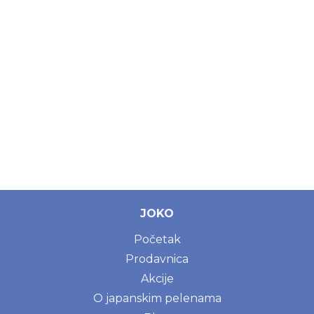
JOKO
Početak
Prodavnica
Akcije
O japanskim pelenama