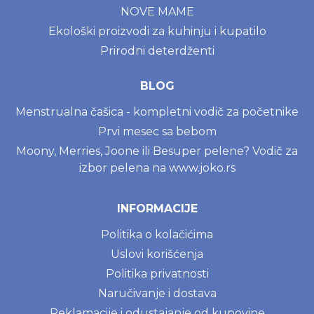
NOVE MAME
Ekološki proizvodi za kuhinju i kupatilo
Prirodni deterdženti
BLOG
Menstrualna čašica - kompletni vodič za početnike
Prvi mesec sa bebom
Moony, Merries, Joone ili Besuper pelene? Vodič za
izbor pelena na www.joko.rs
INFORMACIJE
Politika o kolačićima
Uslovi korišćenja
Politika privatnosti
Naručivanje i dostava
Reklamacije i odustajanje od kupovine