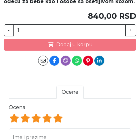
odeću za bebe kao i osobe sa osetljivom kožom.
840,00 RSD
-
+
Dodaj u korpu
Ocene
Ocena
Ocena 1
Ocena 2
Ocena 3
Ocena 4
Ocena 5
Ime i prezime