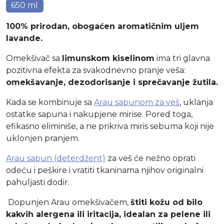
650 ml
100% prirodan, obogaćen aromatičnim uljem
lavande.
Omekšivač sa
limunskom kiselinom
ima tri glavna
pozitivna efekta za svakodnevno pranje veša:
omekšavanje, dezodorisanje i sprečavanje žutila.
Kada se kombinuje sa
Arau sapunom za veš
, uklanja
ostatke sapuna i nakupjene mirise. Pored toga,
efikasno eliminiše, a ne prikriva miris sebuma koji nije
uklonjen pranjem.
Arau sapun (deterdžent)
za veš će nežno oprati
odeću i peškire i vratiti tkaninama njihov originalni
pahuljasti dodir.
Dopunjen Arau omekšivačem,
štiti kožu od bilo
kakvih alergena ili iritacija, idealan za pelene ili