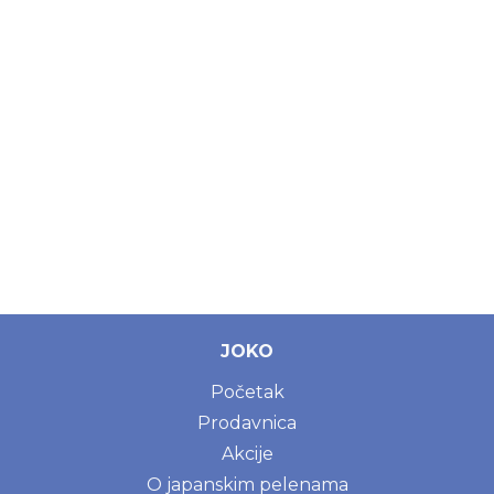
JOKO
Početak
Prodavnica
Akcije
O japanskim pelenama