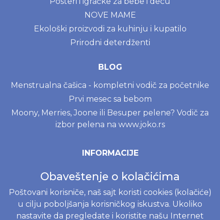
Posteri i igračke za bebe i decu
NOVE MAME
Ekološki proizvodi za kuhinju i kupatilo
Prirodni deterdženti
BLOG
Menstrualna čašica - kompletni vodič za početnike
Prvi mesec sa bebom
Moony, Merries, Joone ili Besuper pelene? Vodič za
izbor pelena na www.joko.rs
INFORMACIJE
Politika o kolačićima
Obaveštenje o kolačićima
Uslovi korišćenja
Poštovani korisniče, naš sajt koristi cookies (kolačiće)
Politika privatnosti
u cilju poboljšanja korisničkog iskustva. Ukoliko
Naručivanje i dostava
nastavite da pregledate i koristite našu Internet