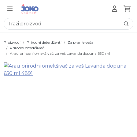
Proizvodi
Prirodni deterdženti
Za pranje veša
Prirodni omekšivači
Arau prirodni omekšivač za veš Lavanda dopuna 650 ml