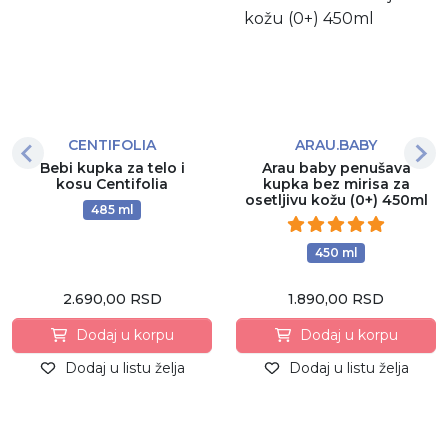
CENTIFOLIA
ARAU.BABY
Bebi kupka za telo i
Arau baby penušava
kosu Centifolia
kupka bez mirisa za
osetljivu kožu (0+) 450ml
485 ml
450 ml
2.690,00 RSD
1.890,00 RSD
Dodaj u korpu
Dodaj u korpu
Dodaj u listu želja
Dodaj u listu želja