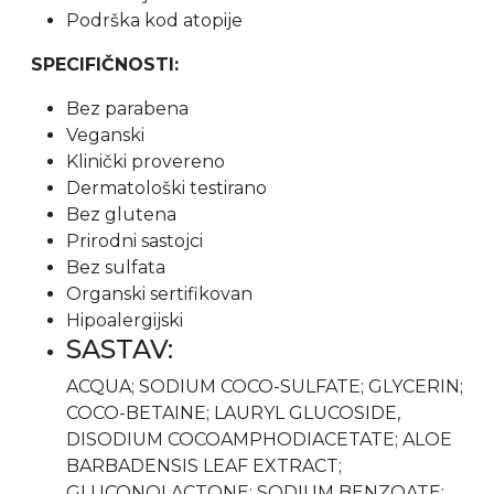
Podrška kod atopije
SPECIFIČNOSTI:
Bez parabena
Veganski
Klinički provereno
Dermatološki testirano
Bez glutena
Prirodni sastojci
Bez sulfata
Organski sertifikovan
Hipoalergijski
SASTAV:
ACQUA; SODIUM COCO-SULFATE; GLYCERIN;
COCO-BETAINE; LAURYL GLUCOSIDE,
DISODIUM COCOAMPHODIACETATE; ALOE
BARBADENSIS LEAF EXTRACT;
GLUCONOLACTONE; SODIUM BENZOATE;