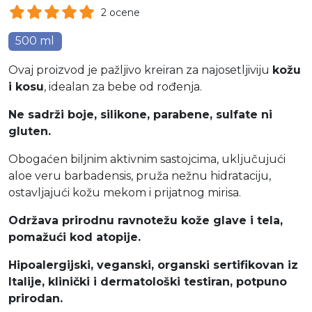
2 ocene
500 ml
Ovaj proizvod je pažljivo kreiran za najosetljiviju
kožu
i kosu
, idealan za bebe od rođenja.
Ne sadrži boje, silikone, parabene, sulfate ni
gluten.
Obogaćen biljnim aktivnim sastojcima, uključujući
aloe veru barbadensis, pruža nežnu hidrataciju,
ostavljajući kožu mekom i prijatnog mirisa.
Održava prirodnu ravnotežu kože glave i tela,
pomažući kod atopije.
Hipoalergijski, veganski, organski sertifikovan iz
Italije, klinički i dermatološki testiran, potpuno
prirodan.