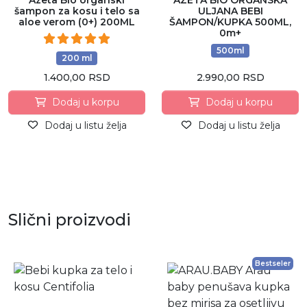
šampon za kosu i telo sa
ULJANA BEBI
aloe verom (0+) 200ML
ŠAMPON/KUPKA 500ML,
0m+
500ml
200 ml
1.400,00 RSD
2.990,00 RSD
Dodaj u korpu
Dodaj u korpu
Dodaj u listu želja
Dodaj u listu želja
Slični proizvodi
Bestseler