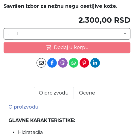
Savršen izbor za nežnu negu osetljive kože.
2.300,00 RSD
-
+
Dodaj u korpu
O proizvodu
Ocene
O proizvodu
GLAVNE KARAKTERISTIKE:
Hidratacija