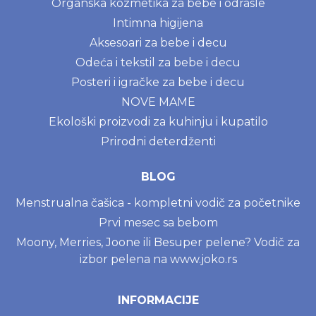
Organska kozmetika za bebe i odrasle
Intimna higijena
Aksesoari za bebe i decu
Odeća i tekstil za bebe i decu
Posteri i igračke za bebe i decu
NOVE MAME
Ekološki proizvodi za kuhinju i kupatilo
Prirodni deterdženti
BLOG
Menstrualna čašica - kompletni vodič za početnike
Prvi mesec sa bebom
Moony, Merries, Joone ili Besuper pelene? Vodič za
izbor pelena na www.joko.rs
INFORMACIJE