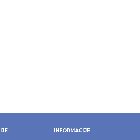
Dodaj u korpu
Dodaj u korpu
IJE
INFORMACIJE