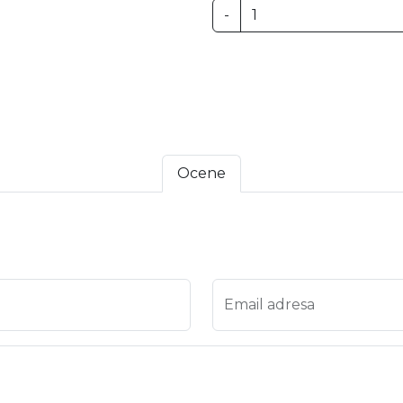
-
Ocene
 4
na 5
Email adresa