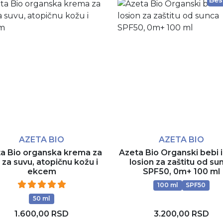
Bes
AZETA BIO
AZETA BIO
a Bio organska krema za
Azeta Bio Organski bebi i
e za suvu, atopičnu kožu i
losion za zaštitu od su
ekcem
SPF50, 0m+ 100 ml
100 ml
SPF50
50 ml
1.600,00 RSD
3.200,00 RSD