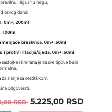
pravilnu i sigurnu negu,
od prvog dana:
1, 0m+, 200ml
+, 100ml
temenjače breskvica, 0m+, 50ml
 i protiv iritacija/ojeda, 0m+, 50ml
sastojke i kreirana je za sve tipove bebi
normalne.
za slanje sa cestitkkom.
ičina odgovarati.
5.225,00 RSD
0,00 RSD