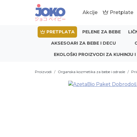
Akcije
Pretplate
PRETPLATA
PELENE ZA BEBE
LIČ
AKSESOARI ZA BEBE I DECU
EKOLOŠKI PROIZVODI ZA KUHINJU I
Proizvodi
Organska kozmetika za bebe i odrasle
Pri