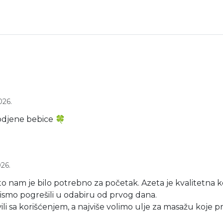
026.
rodjene bebice 🍀
026.
 što nam je bilo potrebno za početak. Azeta je kvalitetn
nismo pogrešili u odabiru od prvog dana.
vili sa korišćenjem, a najviše volimo ulje za masažu koje p