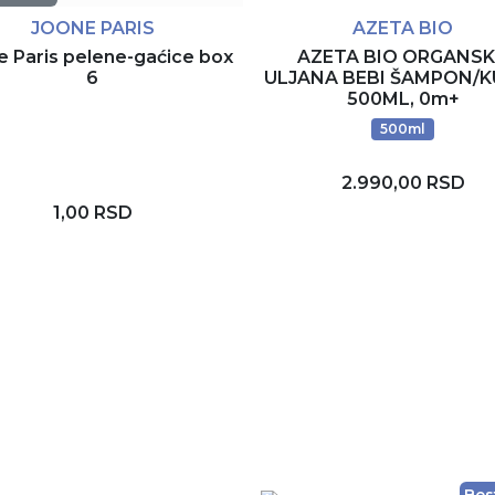
JOONE PARIS
AZETA BIO
e Paris pelene-gaćice box
AZETA BIO ORGANS
6
ULJANA BEBI ŠAMPON/
500ML, 0m+
500ml
2.990,00 RSD
1,00 RSD
Dodaj u korpu