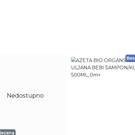
Bes
Nedostupno
dezena