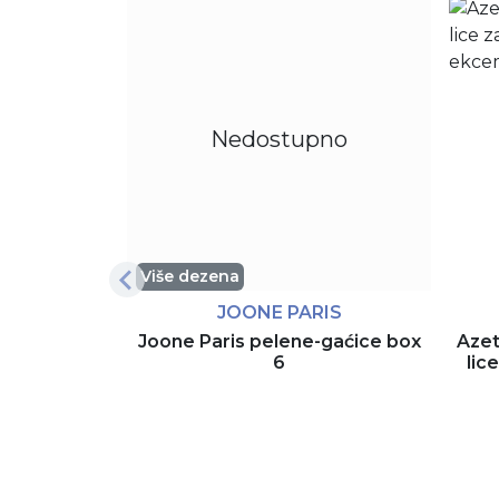
Nedostupno
Više dezena
JOONE PARIS
Joone Paris pelene-gaćice box
Azet
6
lic