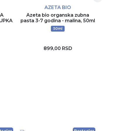
AZETA BIO
A
KA
Azeta bio organska zubna
Azeta bi
KUPKA
pasta 3-7 godina - malina, 50ml
pasta 0-3
0
50ml
899,00 RSD
8
Rezerviši
D