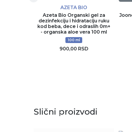
AZETA BIO
Azeta Bio Organski gel za
Joon
dezinfekciju i hidrataciju ruku
kod beba, dece i odraslih 0m+
- organska aloe vera 100 ml
100 ml
900,00 RSD
Dodaj u korpu
Slični proizvodi