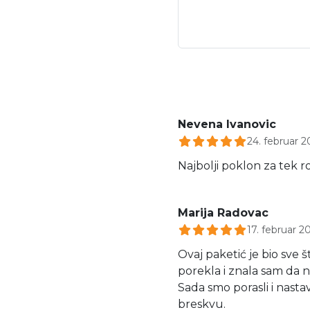
Nevena Ivanovic
24. februar 2
Najbolji poklon za tek 
Marija Radovac
17. februar 2
Ovaj paketić je bio sve
porekla i znala sam da 
Sada smo porasli i nasta
breskvu.