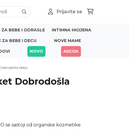
Prijavite se
ZA BEBE I ODRASLE
INTIMNA HIGIJENA
E ZA BEBE I DECU
NOVE MAME
DOVI
NOVO
AKCIJA
Dobrodošla bebo
ket Dobrodošla
e sastoji od organske kozmetike