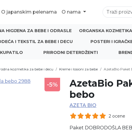
O japanskim pelenama
O nama
NA HIGIJENA ZA BEBE I ODRASLE
ORGANSKA KOZMETIKA 
ODEĆA I TEKSTIL ZA BEBE I DECU
POSTERI I IGRAČK
 KUPATILO
PRIRODNI DETERDŽENTI
BREN
rodna kozmetika za bebe i decu
Kreme i losioni za bebe
AzetaBio Paket 
AzetaBio Pa
-5%
bebo
AZETA BIO
2 ocene
Paket DOBRODOŠLA BEBO s