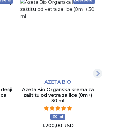
tseler
Bestseler
AZETA BIO
A
 dečji
Azeta Bio Organska krema za
Azeta Bi
nca
zaštitu od vetra za lice (0m+)
krema za li
30 ml
30 ml
1.200,00 RSD
2.