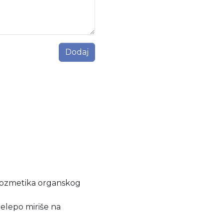
Dodaj
a kozmetika organskog
relepo miriše na