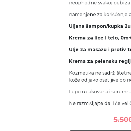
neophodne svakoj bebi za 
namenjene za korišćenje 
Uljana šampon/kupka 2u
Krema za lice i telo, 0m
Ulje za masažu i protiv 
Krema za pelensku regiju
Kozmetika ne sadrži štetne 
kože od jako osetljive do 
Lepo upakovana i spremna 
Ne razmišljajte da li će vel
5.50