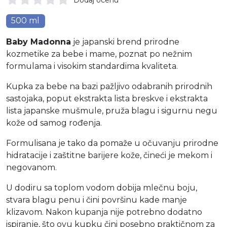
500 ml
Baby Madonna
je japanski brend prirodne
kozmetike za bebe i mame, poznat po nežnim
formulama i visokim standardima kvaliteta.
Kupka za bebe na bazi pažljivo odabranih prirodnih
sastojaka, poput ekstrakta lista breskve i ekstrakta
lista japanske mušmule, pruža blagu i sigurnu negu
kože od samog rođenja.
Formulisana je tako da pomaže u očuvanju prirodne
hidratacije i zaštitne barijere kože, čineći je mekom i
negovanom.
U dodiru sa toplom vodom dobija mlečnu boju,
stvara blagu penu i čini površinu kade manje
klizavom. Nakon kupanja nije potrebno dodatno
ispiranje, što ovu kupku čini posebno praktičnom za