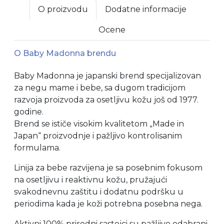
O proizvodu
Dodatne informacije
Ocene
O Baby Madonna brendu
Baby Madonna je japanski brend specijalizovan
za negu mame i bebe, sa dugom tradicijom
razvoja proizvoda za osetljivu kožu još od 1977.
godine.
Brend se ističe visokim kvalitetom „Made in
Japan“ proizvodnje i pažljivo kontrolisanim
formulama.
Linija za bebe razvijena je sa posebnim fokusom
na osetljivu i reaktivnu kožu, pružajući
svakodnevnu zaštitu i dodatnu podršku u
periodima kada je koži potrebna posebna nega.
Aktivni 100% prirodni sastojci su pažljivo odabrani