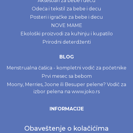
Aksesoari za bebe i decu
Odeća i tekstil za bebe i decu
Posteri i igračke za bebe i decu
NOVE MAME
Ekološki proizvodi za kuhinju i kupatilo
Prirodni deterdženti
BLOG
Menstrualna čašica - kompletni vodič za početnike
Prvi mesec sa bebom
Moony, Merries, Joone ili Besuper pelene? Vodič za
izbor pelena na www.joko.rs
INFORMACIJE
Politika o kolačićima
Obaveštenje o kolačićima
Uslovi korišćenja