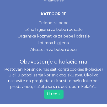
Prijavite se
KATEGORIJE
Pelene za bebe
Lična higijena za bebe i odrasle
Organska kozmetika za bebe i odrasle
Intimna higijena
Aksesoari za bebe i decu
Odeća i tekstil za bebe i decu
Obaveštenje o kolačićima
Posteri i igračke za bebe i decu
Poštovani korisniče, naš sajt koristi cookies (kolačiće)
NOVE MAME
u cilju poboljšanja korisničkog iskustva. Ukoliko
Ekološki proizvodi za kuhinju i kupatilo
nastavite da pregledate i koristite našu Internet
Prirodni deterdženti
prodavnicu, slažete se sa upotrebom kolačića.
U redu
BLOG
Menstrualna čašica - kompletni vodič za početnike