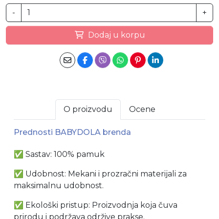
-
+
Dodaj u korpu
O proizvodu
Ocene
Prednosti BABYDOLA brenda
✅ Sastav: 100% pamuk
✅ Udobnost: Mekani i prozračni materijali za
maksimalnu udobnost.
✅ Ekološki pristup: Proizvodnja koja čuva
prirodu i podržava održive prakse.