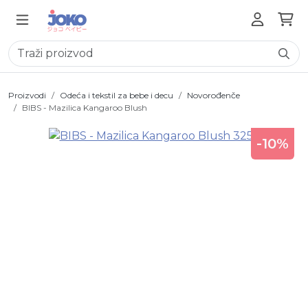
Proizvodi
Odeća i tekstil za bebe i decu
Novorođenče
BIBS - Mazilica Kangaroo Blush
-10%