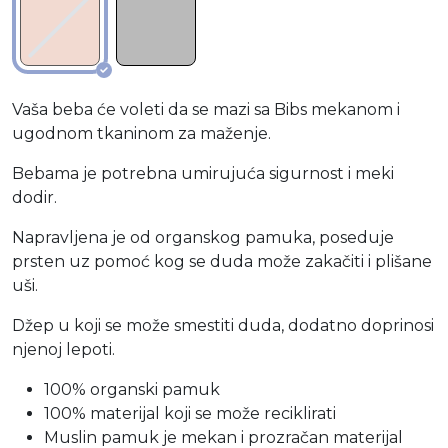
Vaša beba će voleti da se mazi sa Bibs mekanom i
ugodnom tkaninom za maženje.
Bebama je potrebna umirujuća sigurnost i meki
dodir.
Napravljena je od organskog pamuka, poseduje
prsten uz pomoć kog se duda može zakačiti i plišane
uši.
Džep u koji se može smestiti duda, dodatno doprinosi
njenoj lepoti.
100% organski pamuk
100% materijal koji se može reciklirati
Muslin pamuk je mekan i prozračan materijal