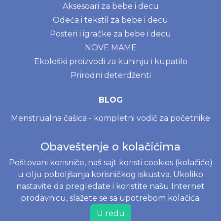
Aksesoari za bebe i decu
Odeća i tekstil za bebe i decu
Posteri i igračke za bebe i decu
NOVE MAME
Ekološki proizvodi za kuhinju i kupatilo
Prirodni deterdženti
BLOG
Menstrualna čašica - kompletni vodič za početnike
Prvi mesec sa bebom
Obaveštenje o kolačićima
Moony, Merries, Joone ili Besuper pelene? Vodič za
izbor pelena na www.joko.rs
Poštovani korisniče, naš sajt koristi cookies (kolačiće)
u cilju poboljšanja korisničkog iskustva. Ukoliko
INFORMACIJE
nastavite da pregledate i koristite našu Internet
prodavnicu, slažete se sa upotrebom kolačića.
Politika o kolačićima
U redu
Uslovi korišćenja