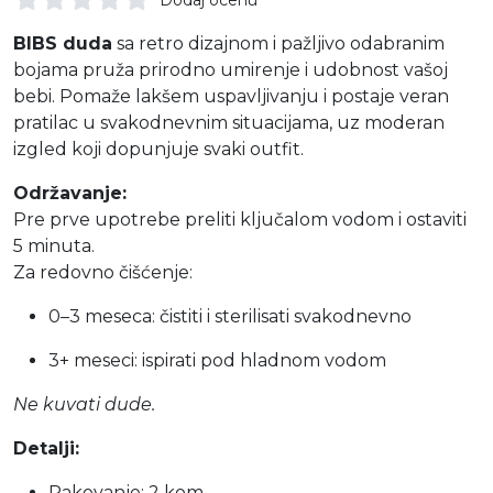
BIBS duda
sa retro dizajnom i pažljivo odabranim
bojama pruža prirodno umirenje i udobnost vašoj
bebi. Pomaže lakšem uspavljivanju i postaje veran
pratilac u svakodnevnim situacijama, uz moderan
izgled koji dopunjuje svaki outfit.
Održavanje:
Pre prve upotrebe preliti ključalom vodom i ostaviti
5 minuta.
Za redovno čišćenje:
0–3 meseca: čistiti i sterilisati svakodnevno
3+ meseci: ispirati pod hladnom vodom
Ne kuvati dude.
Detalji:
Pakovanje: 2 kom