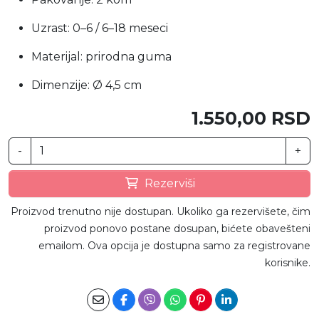
Uzrast: 0–6 / 6–18 meseci
Materijal: prirodna guma
Dimenzije: Ø 4,5 cm
1.550,00 RSD
-
+
Rezerviši
Proizvod trenutno nije dostupan. Ukoliko ga rezervišete, čim
proizvod ponovo postane dosupan, bićete obavešteni
emailom. Ova opcija je dostupna samo za registrovane
korisnike.