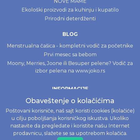
NOVE MAME
Ekološki proizvodi za kuhinju i kupatilo
Prirodni deterdženti
BLOG
Menstrualna čašica - kompletni vodič za početnike
Prvi mesec sa bebom
Moony, Merries, Joone ili Besuper pelene? Vodič za
izbor pelena na www.joko.rs
INFORMACIJE
Obaveštenje o kolačićima
Politika o kolačićima
Uslovi korišćenja
Poštovani korisniče, naš sajt koristi cookies (kolačiće)
Politika privatnosti
u cilju poboljšanja korisničkog iskustva. Ukoliko
nastavite da pregledate i koristite našu Internet
Naručivanje i dostava
prodavnicu, slažete se sa upotrebom kolačića.
Reklamacije i odustajanje od kupovine