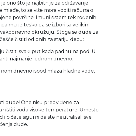
ono što je najbitnije za održavanje
te mlađe, to se više mora voditi računa o
 njene površine. Imuni sistem tek rođenih
 pa mu je teško da se izbori sa velikim
 svakodnevno okružuju. Stoga se dude za
šće čistiti od onih za stariju decu:
 čistiti svaki put kada padnu na pod. U
ariti najmanje jednom dnevno.
jednom dnevno ispod mlaza hladne vode,
ti dude! One nisu predviđene za
 uništiti voda visoke temperature. Umesto
 i bićete sigurni da ste neutralisali sve
ećenja dude.