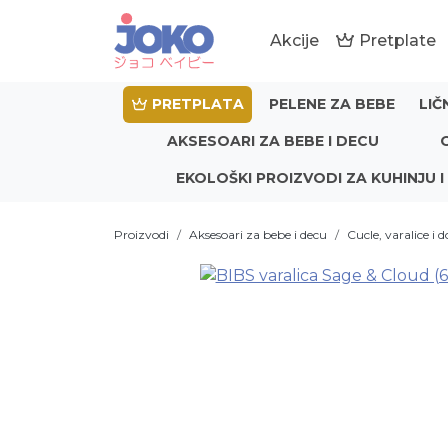
Akcije
Pretplate
PRETPLATA
PELENE ZA BEBE
LIČ
AKSESOARI ZA BEBE I DECU
EKOLOŠKI PROIZVODI ZA KUHINJU I
Proizvodi
Aksesoari za bebe i decu
Cucle, varalice i 