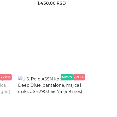
1.450,00 RSD
1.
Rezerviši
D
-20%
Novo
-20%