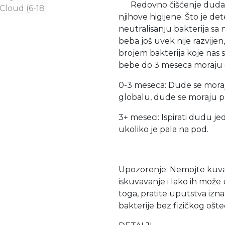
Redovno čišćenje duda je 
njihove higijene. Što je de
neutralisanju bakterija sa
beba još uvek nije razvijen,
brojem bakterija koje nas
bebe do 3 meseca moraju če
0-3 meseca: Dude se moraju
globalu, dude se moraju p
3+ meseci: Ispirati dudu 
ukoliko je pala na pod.
Upozorenje: Nemojte kuva
iskuvavanje i lako ih može
toga, pratite uputstva iznad
bakterije bez fizičkog ošt