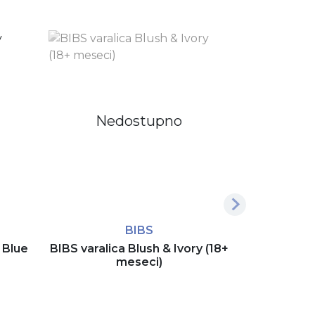
Nedostupno
BIBS
 Blue
BIBS varalica Blush & Ivory (18+
BIBS- vara
meseci)
(0