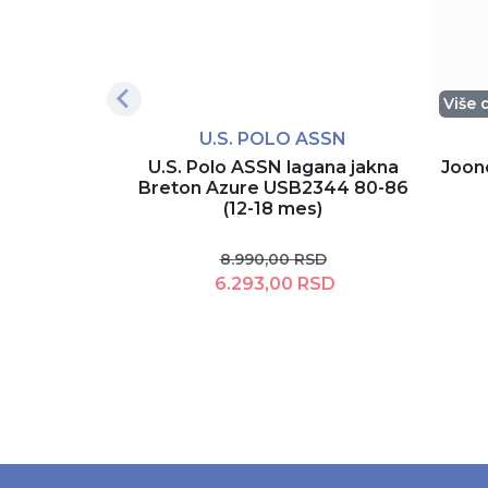
Više 
U.S. POLO ASSN
U.S. Polo ASSN lagana jakna
Joon
Breton Azure USB2344 80-86
(12-18 mes)
8.990,00 RSD
6.293,00 RSD
Dodaj u korpu