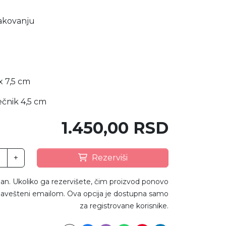
akovanju
 x 7,5 cm
ečnik 4,5 cm
1.450,00 RSD
+
Rezerviši
an. Ukoliko ga rezervišete, čim proizvod ponovo
avešteni emailom. Ova opcija je dostupna samo
za registrovane korisnike.