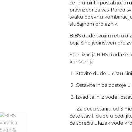
će je umiriti i postati joj 
pravi izbor za vas. Pored sv
svaku odevnu kombinaciju
slučajnom prolaznik.
BIBS dude svojim retro di
boja čine jedinstven proiz
Sterilizacija BIBS duda se
korišćenja:
1 . Stavite dude u čistu či
2. Ostavite ih da odstoje u
3. Izvadite ih iz vode i ost
Za decu stariju od 3 mesec
ćete staviti dude u cediljk
će sprečiti ulazak vode kroz