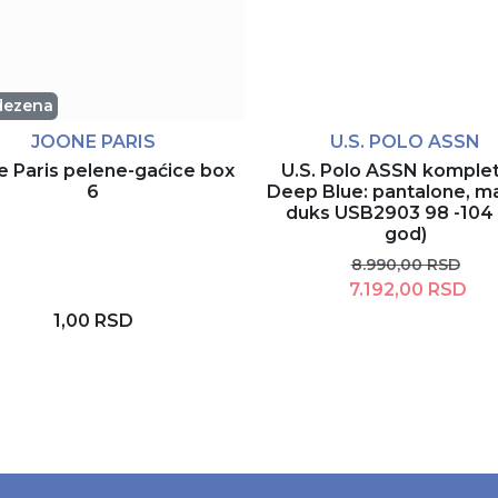
dezena
JOONE PARIS
U.S. POLO ASSN
e Paris pelene-gaćice box
U.S. Polo ASSN komplet
6
Deep Blue: pantalone, maj
duks USB2903 98 -104 
god)
8.990,00 RSD
7.192,00 RSD
1,00 RSD
Rezerviši