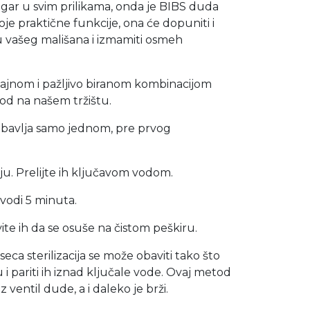
drugar u svim prilikama, onda je BIBS duda
oje praktične funkcije, ona će dopuniti i
 vašeg mališana i izmamiti osmeh
zajnom i pažljivo biranom kombinacijom
vod na našem tržištu.
 obavlja samo jednom, pre prvog
niju. Prelijte ih ključavom vodom.
 vodi 5 minuta.
avite ih da se osuše na čistom peškiru.
a sterilizacija se može obaviti tako što
u i pariti ih iznad ključale vode. Ovaj metod
 ventil dude, a i daleko je brži.