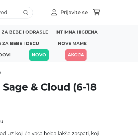
Prijavite se
ZA BEBE I ODRASLE
INTIMNA HIGIJENA
E ZA BEBE I DECU
NOVE MAME
DOVI
NOVO
AKCIJA
)
a Sage & Cloud (6-18
nu
od uz koji će vaša beba lakše zaspati, koji