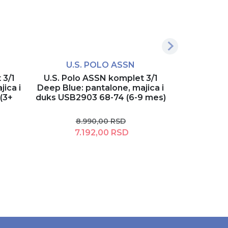
U.S. POLO ASSN
U.S
 3/1
U.S. Polo ASSN komplet 3/1
U.S. Polo A
ica i
Deep Blue: pantalone, majica i
Royal Blue
(3+
duks USB2903 68-74 (6-9 mes)
(
8.990,00 RSD
5.
7.192,00 RSD
4.
Dodaj u korpu
D