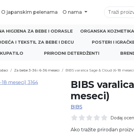
O japanskim pelenama
O nama
NA HIGIJENA ZA BEBE I ODRASLE
ORGANSKA KOZMETIKA 
ODEĆA I TEKSTIL ZA BEBE I DECU
POSTERI I IGRAČK
 KUPATILO
PRIRODNI DETERDŽENTI
BREN
dodaci
Za bebe 3-36 i 6-36 meseci
BIBS varalica Sage & Cloud (6-18 meseci
BIBS varalic
meseci)
BIBS
Dodaj oce
Ako tražite prirodan proizv