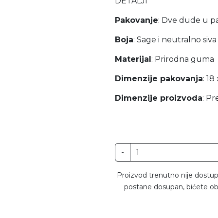
DETALJI
Pakovanje
: Dve dude u p
Boja
: Sage i neutralno siva
Materijal
: Prirodna guma
Dimenzije pakovanja
: 18
Dimenzije proizvoda
: Pr
-
Proizvod trenutno nije dostup
postane dosupan, bićete ob