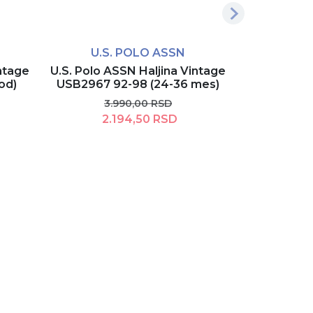
Više dezena
U.S. POLO ASSN
JO
intage
U.S. Polo ASSN Haljina Vintage
Joone Paris
od)
USB2967 92-98 (24-36 mes)
3.990,00 RSD
2.194,50 RSD
Dodaj u korpu