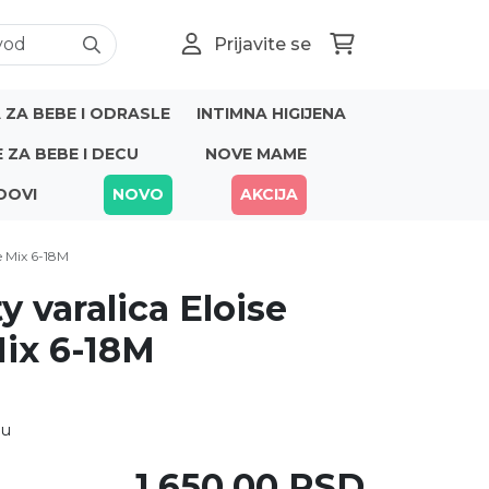
Prijavite se
ZA BEBE I ODRASLE
INTIMNA HIGIJENA
E ZA BEBE I DECU
NOVE MAME
DOVI
NOVO
AKCIJA
ue Mix 6-18M
y varalica Eloise
Mix 6-18M
nu
1.650,00 RSD