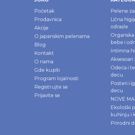
Početak
Pelene z
Prodavnica
Lična higi
odrasle
Akcije
Organska 
O japanskim pelenama
bebe i odr
Blog
Intimna hi
Kontakt
Aksesoari
O nama
Odeća i te
Gde kupiti
decu
Program lojalnosti
Posteri i 
Registrujte se
decu
Prijavite se
NOVE M
Ekološki p
kuhinju i 
Prirodni 