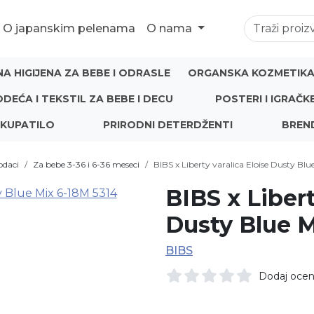
O japanskim pelenama
O nama
NA HIGIJENA ZA BEBE I ODRASLE
ORGANSKA KOZMETIKA 
ODEĆA I TEKSTIL ZA BEBE I DECU
POSTERI I IGRAČK
 KUPATILO
PRIRODNI DETERDŽENTI
BREN
dodaci
Za bebe 3-36 i 6-36 meseci
BIBS x Liberty varalica Eloise Dusty Bl
BIBS x Libert
Dusty Blue 
BIBS
Dodaj oce