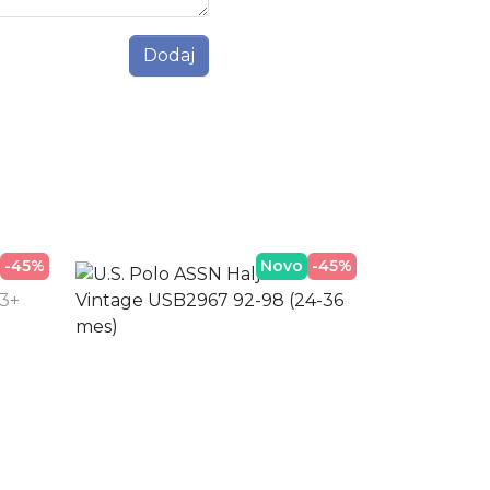
Dodaj
-45%
Novo
-45%
Ne