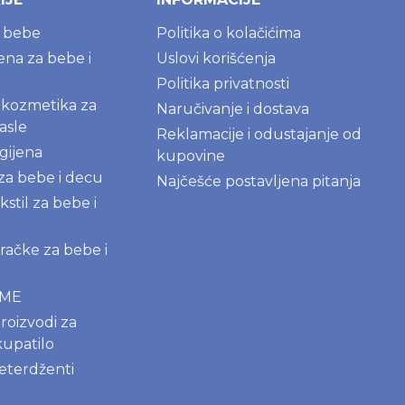
a bebe
Politika o kolačićima
jena za bebe i
Uslovi korišćenja
Politika privatnosti
kozmetika za
Naručivanje i dostava
asle
Reklamacije i odustajanje od
gijena
kupovine
 za bebe i decu
Najčešće postavljena pitanja
kstil za bebe i
igračke za bebe i
AME
roizvodi za
kupatilo
deterdženti