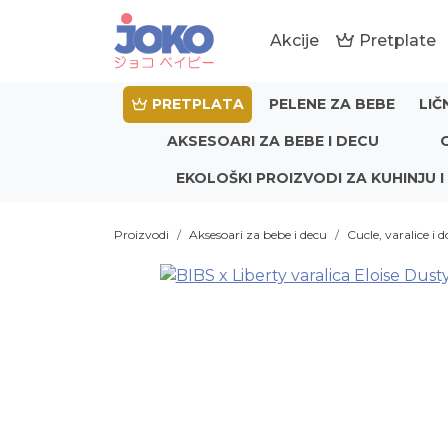
Akcije
Pretplate
PRETPLATA
PELENE ZA BEBE
LIČ
AKSESOARI ZA BEBE I DECU
EKOLOŠKI PROIZVODI ZA KUHINJU I
Proizvodi
Aksesoari za bebe i decu
Cucle, varalice i 