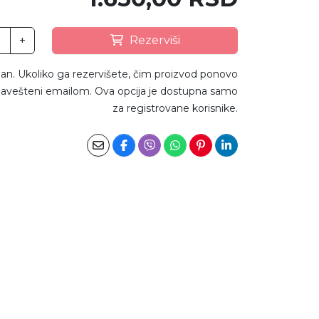
+
Rezerviši
an. Ukoliko ga rezervišete, čim proizvod ponovo
avešteni emailom. Ova opcija je dostupna samo
za registrovane korisnike.