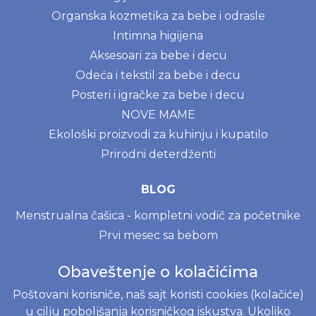
Organska kozmetika za bebe i odrasle
Intimna higijena
Aksesoari za bebe i decu
Odeća i tekstil za bebe i decu
Posteri i igračke za bebe i decu
NOVE MAME
Ekološki proizvodi za kuhinju i kupatilo
Prirodni deterdženti
BLOG
Menstrualna čašica - kompletni vodič za početnike
Prvi mesec sa bebom
Moony, Merries, Joone ili Besuper pelene? Vodič za
Obaveštenje o kolačićima
izbor pelena na www.joko.rs
Poštovani korisniče, naš sajt koristi cookies (kolačiće)
u cilju poboljšanja korisničkog iskustva. Ukoliko
INFORMACIJE