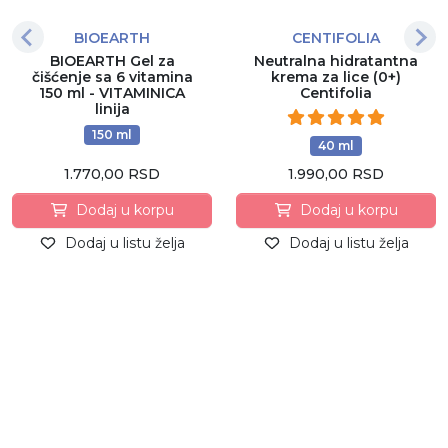
BIOEARTH
CENTIFOLIA
BIOEARTH Gel za
Neutralna hidratantna
čišćenje sa 6 vitamina
krema za lice (0+)
150 ml - VITAMINICA
Centifolia
linija
150 ml
40 ml
1.770,00 RSD
1.990,00 RSD
Dodaj u korpu
Dodaj u korpu
Dodaj u listu želja
Dodaj u listu želja