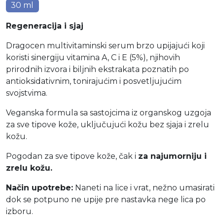
30 ml
Regeneracija i sjaj
Dragocen multivitaminski serum brzo upijajući koji
koristi sinergiju vitamina A, C i E (5%), njihovih
prirodnih izvora i biljnih ekstrakata poznatih po
antioksidativnim, tonirajućim i posvetljujućim
svojstvima.
Veganska formula sa sastojcima iz organskog uzgoja
za sve tipove kože, uključujući kožu bez sjaja i zrelu
kožu.
Pogodan za sve tipove kože, čak i
za najumorniju i
zrelu kožu.
Način upotrebe:
Naneti na lice i vrat, nežno umasirati
dok se potpuno ne upije pre nastavka nege lica po
izboru.