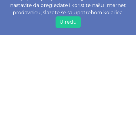
nastavite da pregledate i koristite našu Internet
Politika o kolačićima
prodavnicu, slažete se sa upotrebom kolačića.
Uslovi korišćenja
U redu
Politika privatnosti
Naručivanje i dostava
Reklamacije i odustajanje od kupovine
Najčešće postavljena pitanja
JOKO BABY DOO
Tomislava Matasića 20, 21131 Petrovaradin, Srbija
Web shop
+381 60 60 61 373
Poslovni korisnici
+381 60 60 60 372
PIB 112261906
Matični broj 21637726