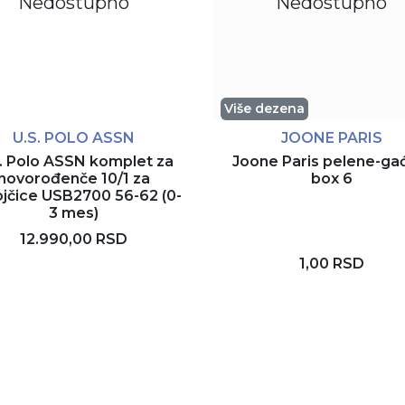
Nedostupno
Nedostupno
Više dezena
U.S. POLO ASSN
JOONE PARIS
. Polo ASSN komplet za
Joone Paris pelene-ga
novorođenče 10/1 za
box 6
jčice USB2700 56-62 (0-
3 mes)
12.990,00 RSD
1,00 RSD
Rezerviši