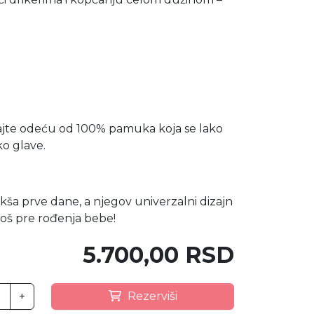
.
birajte odeću od 100% pamuka koja se lako
ko glave.
akša prve dane, a njegov univerzalni dizajn
 još pre rođenja bebe!
5.700,00 RSD
+
Rezerviši