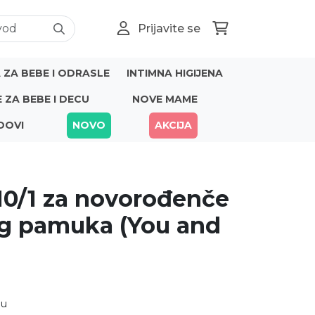
Prijavite se
ZA BEBE I ODRASLE
INTIMNA HIGIJENA
E ZA BEBE I DECU
NOVE MAME
DOVI
NOVO
AKCIJA
10/1 za novorođenče
g pamuka (You and
nu