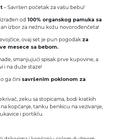
t
– Savršen početak za vašu bebu!
 izrađen od
100% organskog pamuka sa
lan izbor za nežnu kožu novorođenčeta!
evojčice, ovaj set je pun pogodak
za
 prve mesece sa bebom.
de, smanjujući spisak prve kupovine, a
i i na duže staze!
to ga čini
savršenim poklonom za
krivač, zeku sa stopicama, bodi kratkih
 na kopčanje, tanku benkicu na vezivanje,
ukavice i portiklu.
ći drikerima i kopčanju celom dužinom –