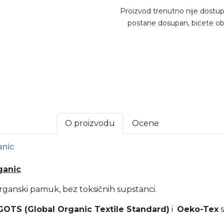
Proizvod trenutno nije dostup
postane dosupan, bićete ob
O proizvodu
Ocene
anic
ganic
anski pamuk, bez toksičnih supstanci.
OTS (Global Organic Textile Standard)
i
Oeko-Tex
s