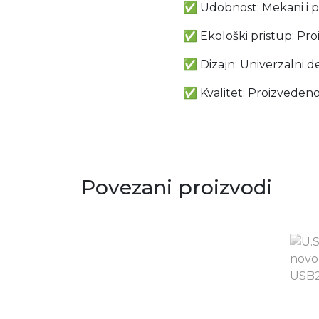
✅ Udobnost: Mekani i p
✅ Ekološki pristup: Pro
✅ Dizajn: Univerzalni d
✅ Kvalitet: Proizvedeno
Povezani proizvodi