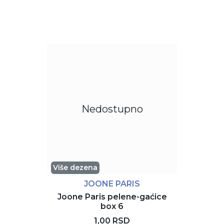
Nedostupno
Više dezena
JOONE PARIS
Joone Paris pelene-gaćice
box 6
1,00 RSD