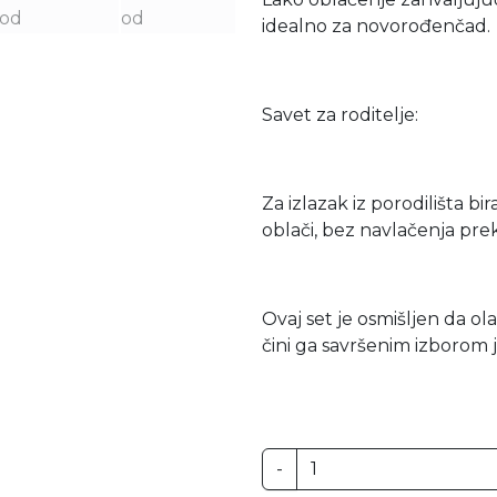
idealno za novorođenčad
Savet za roditelje:
Za izlazak iz porodilišta 
oblači, bez navlačenja pre
Ovaj set je osmišljen da ol
čini ga savršenim izborom
-