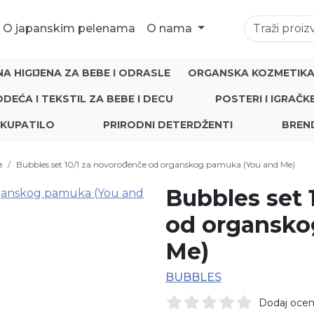
O japanskim pelenama
O nama
NA HIGIJENA ZA BEBE I ODRASLE
ORGANSKA KOZMETIKA 
ODEĆA I TEKSTIL ZA BEBE I DECU
POSTERI I IGRAČK
 KUPATILO
PRIRODNI DETERDŽENTI
BREN
e
Bubbles set 10/1 za novorođenče od organskog pamuka (You and Me)
Bubbles set 
od organsko
Me)
BUBBLES
Dodaj oce