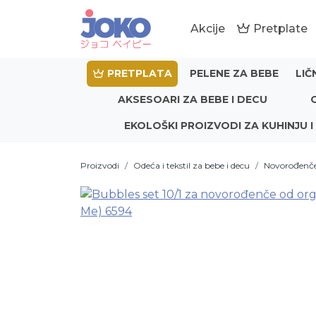
Akcije
Pretplate
PRETPLATA
PELENE ZA BEBE
LIČ
AKSESOARI ZA BEBE I DECU
EKOLOŠKI PROIZVODI ZA KUHINJU I
Proizvodi
Odeća i tekstil za bebe i decu
Novorođenč