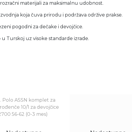
rozračni materijali za maksimalnu udobnost.
izvodnja koja čuva prirodu i podržava održive prakse.
ezeni pogodni za dečake i devojčice.
 u Turskoj uz visoke standarde izrade.