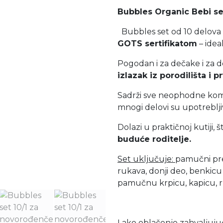
Bubbles Organic Bebi se
Bubbles set od 10 delova
GOTS sertifikatom
– idea
Pogodan i za dečake i za d
izlazak iz porodilišta i
Sadrži sve neophodne koma
mnogi delovi su upotrebljiv
Dolazi u praktičnoj kutiji, š
buduće roditelje.
Set uključuje:
pamučni pre
rukava, donji deo, benkicu
pamučnu krpicu, kapicu, r
Lako oblačenje zahvaljuju