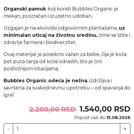
Organski pamuk
koji koristi Bubbles Organic je
mekan, prozračan i izuzetno udoban.
Uzgajan je na ekološki odgovornim plantažama,
uz
minimalan uticaj na životnu sredinu,
čime se štite i
zdravlje farmera i biodiverzitet.
Ovaj materijal je posebno važan za bebe, čija je koža
pet puta tanja od kože odraslih, što je čini
podložnijom iritacijama.
Bubbles Organic odeća je nežna
, izdržljiva i
savršena za svakodnevnu upotrebu – od spavanja do
igre!
1.540,00 RSD
2.200,00 RSD
Popust važi do
15.08.2026
-
+