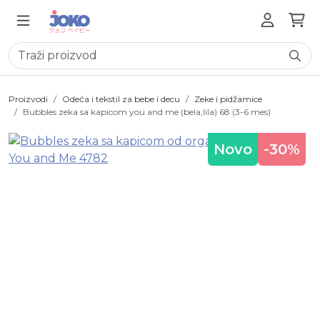
Proizvodi
Odeća i tekstil za bebe i decu
Zeke i pidžamice
Bubbles zeka sa kapicom you and me (bela,lila) 68 (3-6 mes)
Novo
-30%