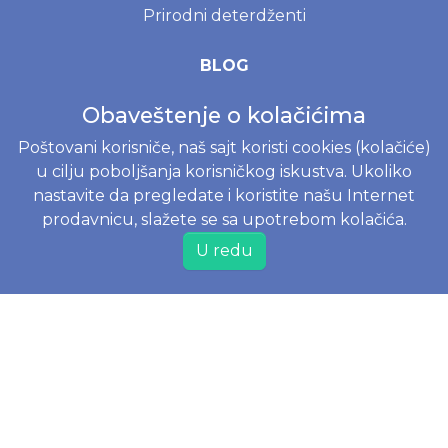
Prirodni deterdženti
BLOG
Menstrualna čašica - kompletni vodič za početnike
Obaveštenje o kolačićima
Prvi mesec sa bebom
Poštovani korisniče, naš sajt koristi cookies (kolačiće)
Moony, Merries, Joone ili Besuper pelene? Vodič za
u cilju poboljšanja korisničkog iskustva. Ukoliko
izbor pelena na www.joko.rs
nastavite da pregledate i koristite našu Internet
prodavnicu, slažete se sa upotrebom kolačića.
INFORMACIJE
U redu
Politika o kolačićima
Uslovi korišćenja
Politika privatnosti
Naručivanje i dostava
Reklamacije i odustajanje od kupovine
Najčešće postavljena pitanja