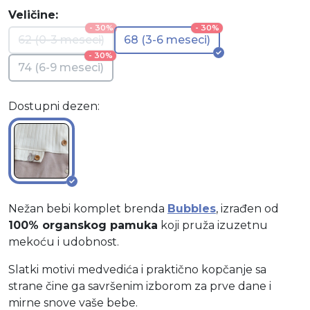
Veličine:
- 30%
- 30%
62 (0-3 meseci)
68 (3-6 meseci)
- 30%
74 (6-9 meseci)
Dostupni dezen:
Nežan bebi komplet brenda
Bubbles
, izrađen od
100% organskog pamuka
koji pruža izuzetnu
mekoću i udobnost.
Slatki motivi medvedića i praktično kopčanje sa
strane čine ga savršenim izborom za prve dane i
mirne snove vaše bebe.