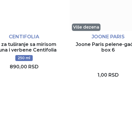
Više dezena
CENTIFOLIA
JOONE PARIS
 za tuširanje sa mirisom
Joone Paris pelene-ga
una i verbene Centifolia
box 6
250 ml
890,00 RSD
1,00 RSD
Rezerviši