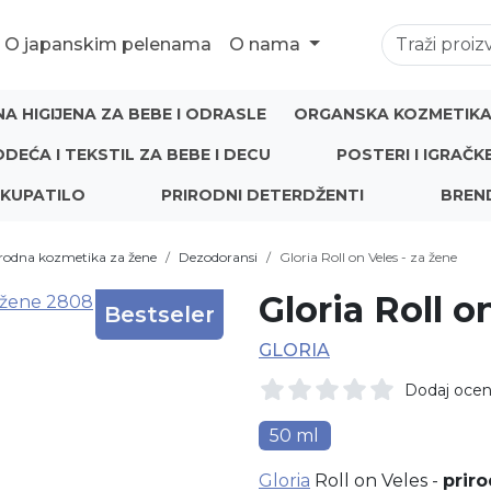
O japanskim pelenama
O nama
NA HIGIJENA ZA BEBE I ODRASLE
ORGANSKA KOZMETIKA 
ODEĆA I TEKSTIL ZA BEBE I DECU
POSTERI I IGRAČK
 KUPATILO
PRIRODNI DETERDŽENTI
BREN
rodna kozmetika za žene
Dezodoransi
Gloria Roll on Veles - za žene
Gloria Roll o
Bestseler
GLORIA
Dodaj oce
50 ml
Gloria
Roll on Veles -
prir