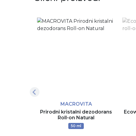
MACROVITA
Prirodni kristalni dezodorans
Ecow
Roll-on Natural
50 ml