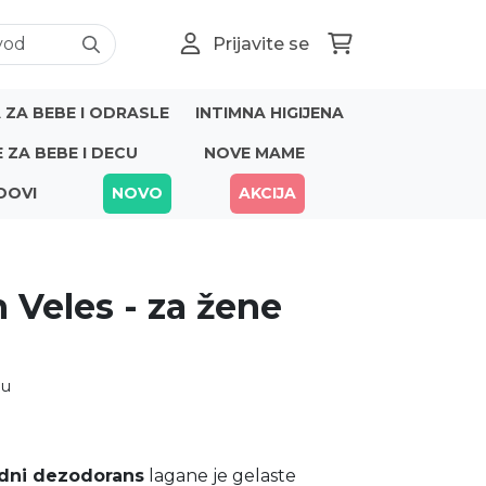
Prijavite se
ZA BEBE I ODRASLE
INTIMNA HIGIJENA
E ZA BEBE I DECU
NOVE MAME
DOVI
NOVO
AKCIJA
n Veles - za žene
nu
odni dezodorans
lagane je gelaste