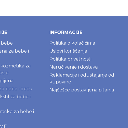
IJE
INFORMACIJE
a bebe
Politika o kolačićima
jena za bebe i
Uslovi korišćenja
Politika privatnosti
kozmetika za
Naručivanje i dostava
asle
Reklamacije i odustajanje od
gijena
kupovine
 za bebe i decu
Najčešće postavljena pitanja
kstil za bebe i
igračke za bebe i
AME