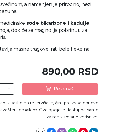
 svežinom, a namenjen je prirodnoj nezi i
 pazuha.
 medicinske
sode bikarbone i kadulje
noja, dok će se magnolija pobrinuti za
is.
stavlja masne tragove, niti bele fleke na
890,00 RSD
+
Rezerviši
an. Ukoliko ga rezervišete, čim proizvod ponovo
avešteni emailom. Ova opcija je dostupna samo
za registrovane korisnike.