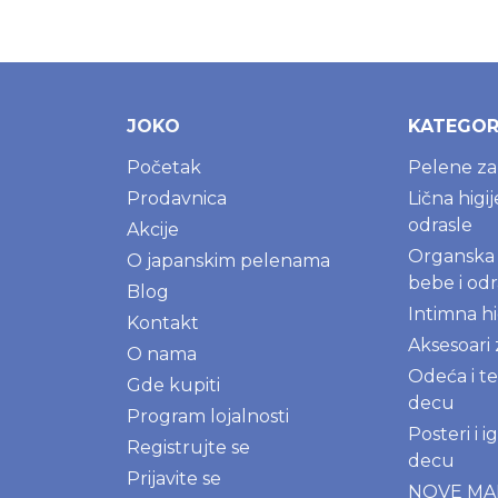
JOKO
KATEGOR
Početak
Pelene z
Prodavnica
Lična higi
odrasle
Akcije
Organska 
O japanskim pelenama
bebe i odr
Blog
Intimna hi
Kontakt
Aksesoari
O nama
Odeća i te
Gde kupiti
decu
Program lojalnosti
Posteri i 
Registrujte se
decu
Prijavite se
NOVE M