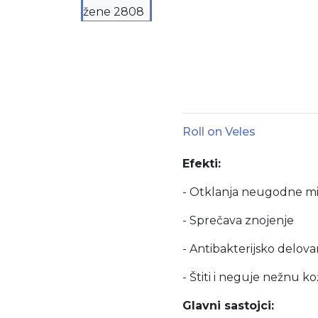
Roll on Veles
Efekti:
- Otklanja neugodne mi
- Sprečava znojenje
- Antibakterijsko delova
- Štiti i neguje nežnu 
Glavni sastojci: