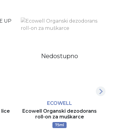
Nedostupno
Ne
Više dezena
ECOWELL
JO
lice
Ecowell Organski dezodorans
Joone Paris
roll-on za muškarce
75ml