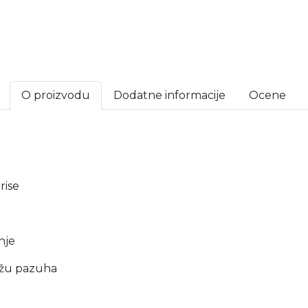
O proizvodu
Dodatne informacije
Ocene
rise
nje
kožu pazuha