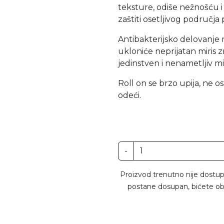
teksture, odiše nežnošću i
zaštiti osetljivog područja
Antibakterijsko delovanje
ukloniće neprijatan miris z
jedinstven i nenametljiv mir
Roll on se brzo upija, ne o
odeći.
-
Proizvod trenutno nije dostup
postane dosupan, bićete ob