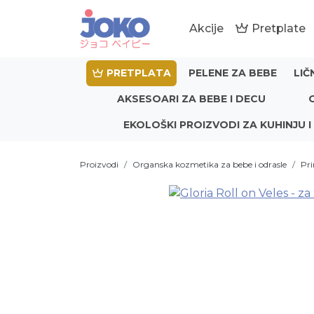
Akcije
Pretplate
PRETPLATA
PELENE ZA BEBE
LIČ
AKSESOARI ZA BEBE I DECU
EKOLOŠKI PROIZVODI ZA KUHINJU I
Proizvodi
Organska kozmetika za bebe i odrasle
Pri