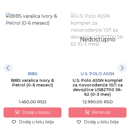
Nedostupno
BIBS
U.S. POLO ASSN
BIBS varalica Ivory &
U.S. Polo ASSN komplet
Petrol (0-6 meseci)
za novorođenče 10/1 za
devojčice USB2700 56-
62 (0-3 mes)
1.450,00 RSD
12.990,00 RSD
Dodaj u korpu
Rezerviši
Dodaj u listu želja
Dodaj u listu želja