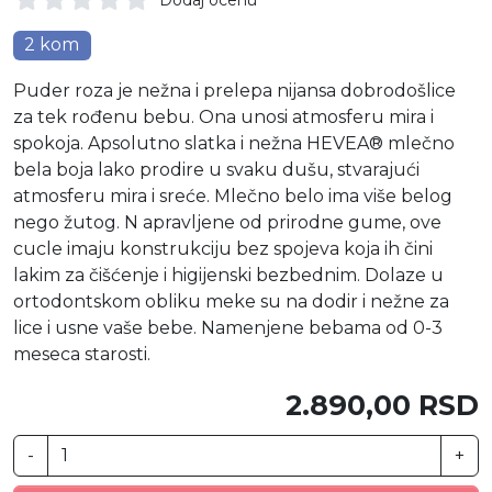
2 kom
Puder roza je nežna i prelepa nijansa dobrodošlice
za tek rođenu bebu. Ona unosi atmosferu mira i
spokoja. Apsolutno slatka i nežna HEVEA® mlečno
bela boja lako prodire u svaku dušu, stvarajući
atmosferu mira i sreće. Mlečno belo ima više belog
nego žutog. N apravljene od prirodne gume, ove
cucle imaju konstrukciju bez spojeva koja ih čini
lakim za čišćenje i higijenski bezbednim. Dolaze u
ortodontskom obliku meke su na dodir i nežne za
lice i usne vaše bebe. Namenjene bebama od 0-3
meseca starosti.
2.890,00 RSD
-
+