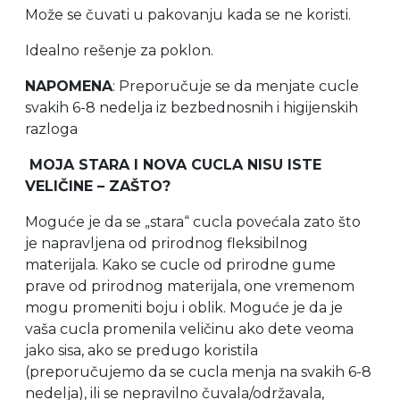
Može se čuvati u pakovanju kada se ne koristi.
Idealno rešenje za poklon.
NAPOMENA
: Preporučuje se da menjate cucle
svakih 6-8 nedelja iz bezbednosnih i higijenskih
razloga
MOJA STARA I NOVA CUCLA NISU ISTE
VELIČINE – ZAŠTO?
Moguće je da se „stara“ cucla povećala zato što
je napravljena od prirodnog fleksibilnog
materijala. Kako se cucle od prirodne gume
prave od prirodnog materijala, one vremenom
mogu promeniti boju i oblik. Moguće je da je
vaša cucla promenila veličinu ako dete veoma
jako sisa, ako se predugo koristila
(preporučujemo da se cucla menja na svakih 6-8
nedelja), ili se nepravilno čuvala/održavala,