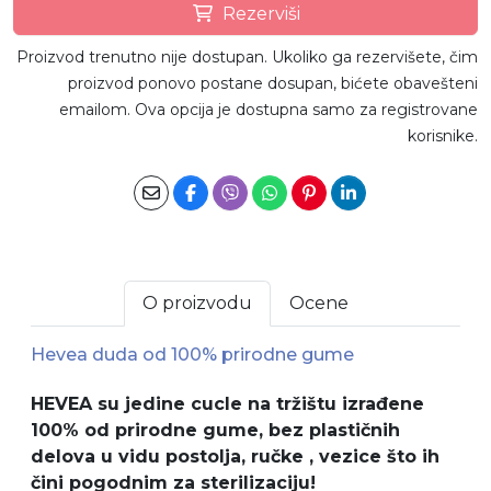
Rezerviši
Proizvod trenutno nije dostupan. Ukoliko ga rezervišete, čim
proizvod ponovo postane dosupan, bićete obavešteni
emailom. Ova opcija je dostupna samo za registrovane
korisnike.
O proizvodu
Ocene
Hevea duda od 100% prirodne gume
HEVEA su jedine cucle na tržištu izrađene
100% od prirodne gume, bez plastičnih
delova u vidu postolja, ručke , vezice što ih
čini pogodnim za sterilizaciju!