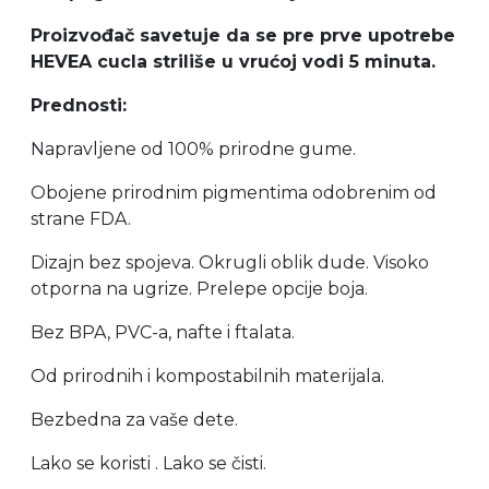
Proizvođač savetuje da se pre prve upotrebe
HEVEA cucla striliše u vrućoj vodi 5 minuta.
Prednosti:
Napravljene od 100% prirodne gume.
Obojene prirodnim pigmentima odobrenim od
strane FDA.
Dizajn bez spojeva.
Okrugli oblik dude. Visoko
otporna na ugrize. Prelepe opcije boja.
Bez BPA, PVC-a, nafte i ftalata.
Od prirodnih i kompostabilnih materijala.
Bezbedna za vaše dete.
Lako se koristi . Lako se čisti.