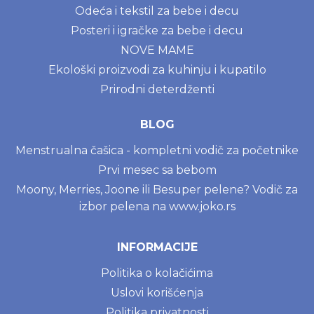
Odeća i tekstil za bebe i decu
Posteri i igračke za bebe i decu
NOVE MAME
Ekološki proizvodi za kuhinju i kupatilo
Prirodni deterdženti
BLOG
Menstrualna čašica - kompletni vodič za početnike
Prvi mesec sa bebom
Moony, Merries, Joone ili Besuper pelene? Vodič za
izbor pelena na www.joko.rs
INFORMACIJE
Politika o kolačićima
Uslovi korišćenja
Politika privatnosti