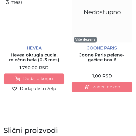
Nedostupno
Više dezena
HEVEA
JOONE PARIS
Hevea okrugla cucla,
Joone Paris pelene-
mlečno bela (0-3 mes)
gaćice box 6
1.790,00 RSD
1,00 RSD
Dodaj u korpu
Izaberi dezen
Dodaj u listu želja
Slični proizvodi