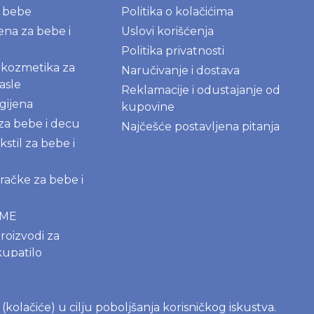
a bebe
Politika o kolačićima
jena za bebe i
Uslovi korišćenja
Politika privatnosti
kozmetika za
Naručivanje i dostava
asle
Reklamacije i odustajanje od
gijena
kupovine
 za bebe i decu
Najčešće postavljena pitanja
kstil za bebe i
igračke za bebe i
AME
roizvodi za
kupatilo
deterdženti
s (kolačiće) u cilju poboljšanja korisničkog iskustva.