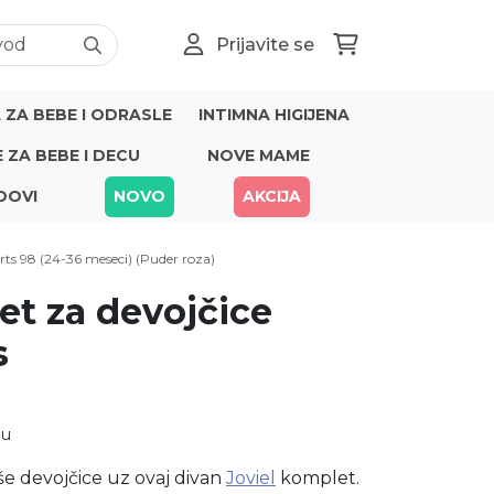
Prijavite se
ZA BEBE I ODRASLE
INTIMNA HIGIJENA
E ZA BEBE I DECU
NOVE MAME
DOVI
NOVO
AKCIJA
orts 98 (24-36 meseci) (Puder roza)
et za devojčice
s
nu
še devojčice uz ovaj divan
Joviel
komplet.