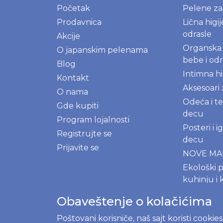
Početak
Pelene z
Prodavnica
Lična higi
odrasle
Akcije
Organska 
O japanskim pelenama
bebe i odr
Blog
Intimna hi
Kontakt
Aksesoari
O nama
Odeća i te
Gde kupiti
decu
Program lojalnosti
Posteri i 
Registrujte se
decu
Prijavite se
NOVE M
Ekološki p
kuhinju i 
Prirodni 
Obaveštenje o kolačićima
Poštovani korisniče, naš sajt koristi cookie