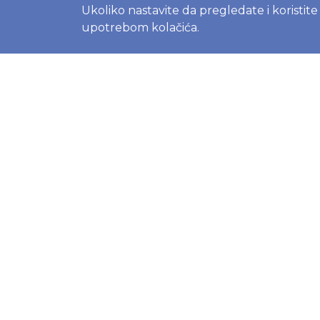
Ukoliko nastavite da pregledate i koristit
BLOG
upotrebom kolačića.
Menstrual
kompletni
početnik
Prvi mese
Moony, Mer
Besuper p
izbor pel