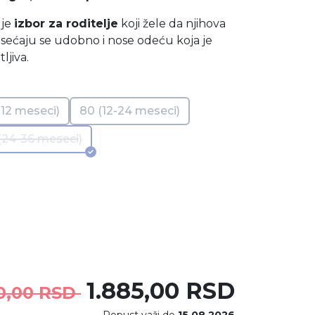
 je
izbor za roditelje
koji žele da njihova
sećaju se udobno i nose odeću koja je
ljiva.
-12 meseci)
80 (12-24 meseci)
(24-36 meseci)
1.885,00 RSD
0,00 RSD