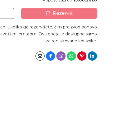
Popust važi do
15.08.2026
+
Rezerviši
an. Ukoliko ga rezervišete, čim proizvod ponovo
avešteni emailom. Ova opcija je dostupna samo
za registrovane korisnike.