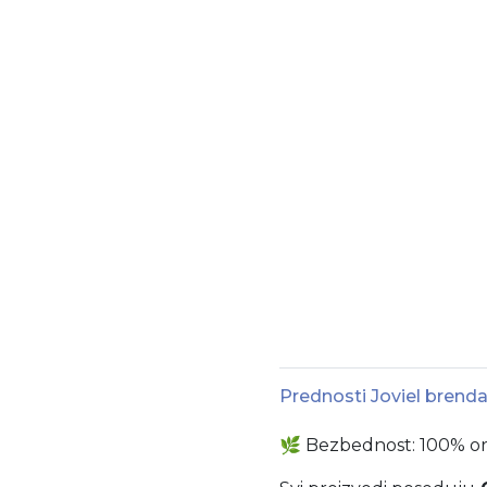
Prednosti Joviel brend
🌿
Bezbednost: 100% or