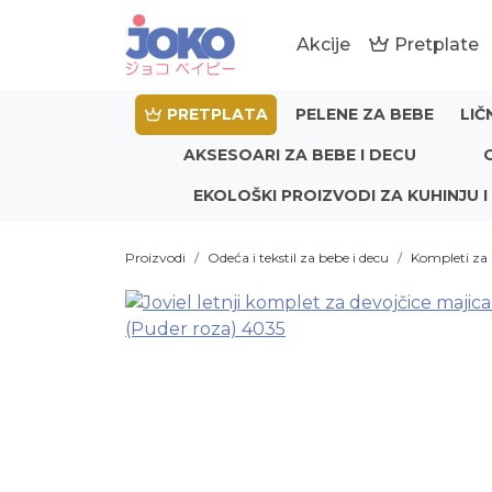
Akcije
Pretplate
PRETPLATA
PELENE ZA BEBE
LIČ
AKSESOARI ZA BEBE I DECU
EKOLOŠKI PROIZVODI ZA KUHINJU I
Proizvodi
Odeća i tekstil za bebe i decu
Kompleti za 