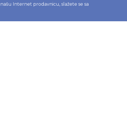
e našu Internet prodavnicu, slažete se sa
na čašica -
 vodič za
e
c sa bebom
ries, Joone ili
elene? Vodič za
ena na www.joko.rs