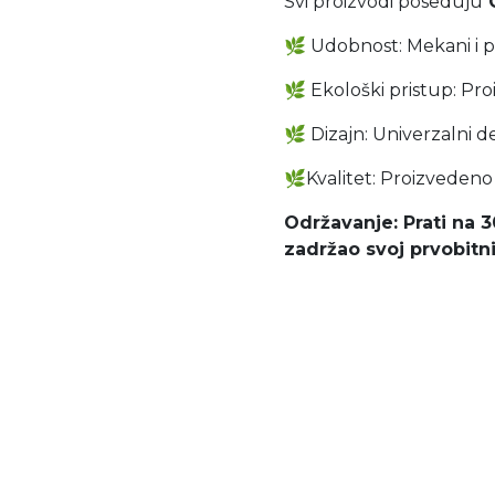
Svi proizvodi poseduju
🌿
Udobnost: Mekani i p
🌿
Ekološki pristup: Pro
🌿
Dizajn: Univerzalni d
🌿
Kvalitet: Proizvedeno
Održavanje: Prati na 
zadržao svoj prvobitni 