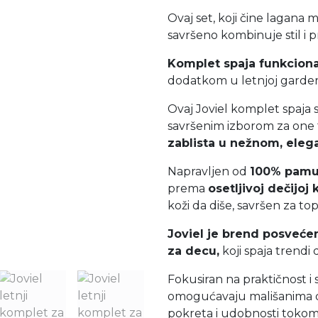
Ovaj set, koji čine lagana 
savršeno kombinuje stil i p
Komplet spaja funkcional
dodatkom u letnjoj garder
Ovaj Joviel komplet spaja s
savršenim izborom za one
zablista u nežnom, eleg
Napravljen od
100% pam
prema
osetljivoj dečijoj 
koži da diše, savršen za to
Joviel je brend posveć
za decu,
koji spaja trendi
Fokusiran na praktičnost i s
omogućavaju mališanima da
pokreta i udobnosti toko