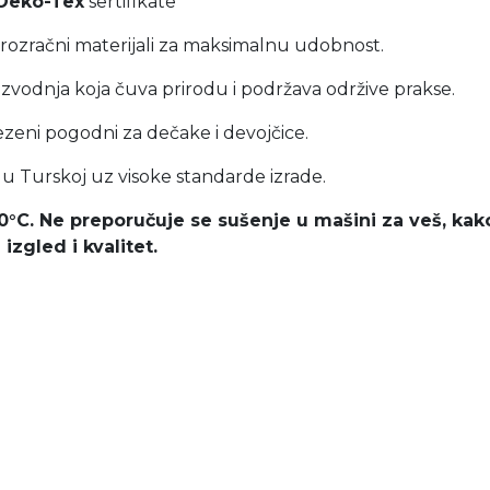
Oeko-Tex
sertifikate
rozračni materijali za maksimalnu udobnost.
izvodnja koja čuva prirodu i podržava održive prakse.
ezeni pogodni za dečake i devojčice.
 u Turskoj uz visoke standarde izrade.
30°C. Ne preporučuje se sušenje u mašini za veš, ka
izgled i kvalitet.