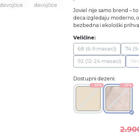
Joviel nije samo brend – to
deca izgledaju moderno, o
bezbedna i ekološki prihvat
Veličine:
68 (6-9 meseci)
74 (9
92 (12-24 meseci)
98 
Dostupni dezeni:
- 35%
- 35%
2.90