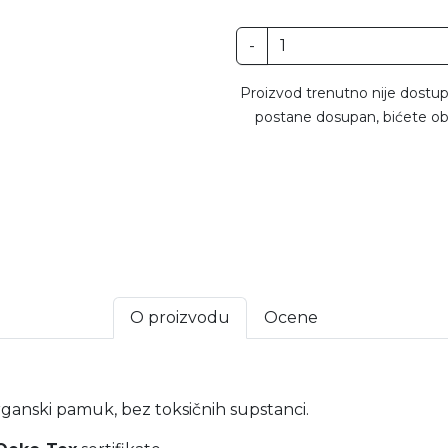
-
Proizvod trenutno nije dostup
postane dosupan, bićete ob
O proizvodu
Ocene
a
ganski pamuk, bez toksičnih supstanci.