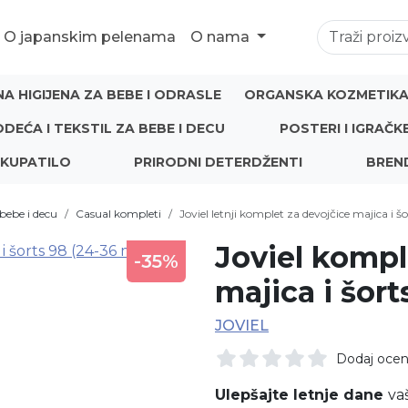
O japanskim pelenama
O nama
NA HIGIJENA ZA BEBE I ODRASLE
ORGANSKA KOZMETIKA 
ODEĆA I TEKSTIL ZA BEBE I DECU
POSTERI I IGRAČK
 KUPATILO
PRIRODNI DETERDŽENTI
BREN
bebe i decu
Casual kompleti
Joviel letnji komplet za devojčice majica i š
Joviel kompl
-35%
majica i šort
JOVIEL
Dodaj oce
Ulepšajte letnje dane
va