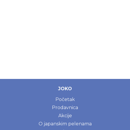
JOKO
Početak
Prodavnica
Akcije
O japanskim pelenama