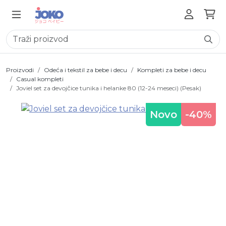
Proizvodi
Odeća i tekstil za bebe i decu
Kompleti za bebe i decu
Casual kompleti
Joviel set za devojčice tunika i helanke 80 (12-24 meseci) (Pesak)
Novo
-40%