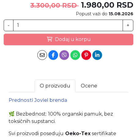
1.980,00 RSD
3.300,00 RSD
Popust važi do
15.08.2026
-
+
Dodaj u korpu
O proizvodu
Ocene
Prednosti Joviel brenda
🌿
Bezbednost: 100% organski pamuk, bez
toksičnih supstanci.
Svi proizvodi poseduju
Oeko-Tex
sertifikate