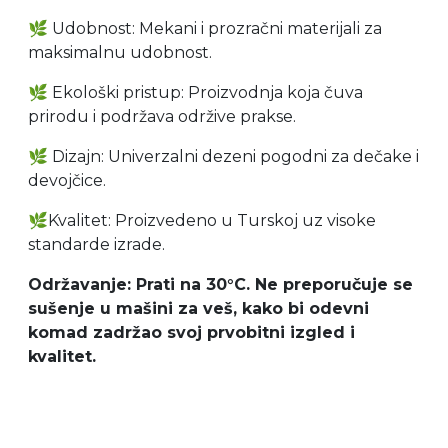
🌿
Udobnost: Mekani i prozračni materijali za
maksimalnu udobnost.
🌿
Ekološki pristup: Proizvodnja koja čuva
prirodu i podržava održive prakse.
🌿
Dizajn: Univerzalni dezeni pogodni za dečake i
devojčice.
🌿
Kvalitet: Proizvedeno u Turskoj uz visoke
standarde izrade.
Održavanje: Prati na 30°C. Ne preporučuje se
sušenje u mašini za veš, kako bi odevni
komad zadržao svoj prvobitni izgled i
kvalitet.