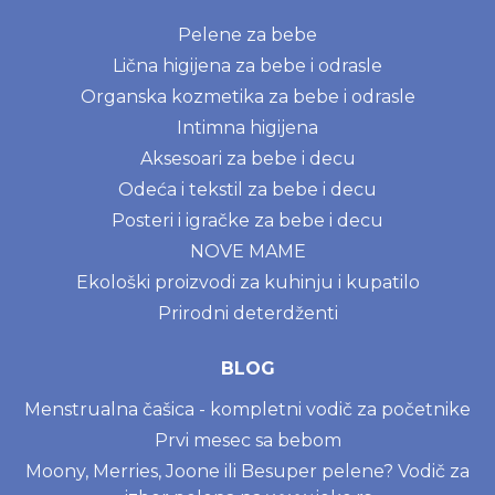
Pelene za bebe
Lična higijena za bebe i odrasle
Organska kozmetika za bebe i odrasle
Intimna higijena
Aksesoari za bebe i decu
Odeća i tekstil za bebe i decu
Posteri i igračke za bebe i decu
NOVE MAME
Ekološki proizvodi za kuhinju i kupatilo
Prirodni deterdženti
BLOG
Menstrualna čašica - kompletni vodič za početnike
Prvi mesec sa bebom
Moony, Merries, Joone ili Besuper pelene? Vodič za