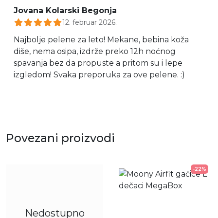
Jovana Kolarski Begonja
12. februar 2026.
Najbolje pelene za leto! Mekane, bebina koža
diše, nema osipa, izdrže preko 12h noćnog
spavanja bez da propuste a pritom su i lepe
izgledom! Svaka preporuka za ove pelene. :)
Povezani proizvodi
-22%
Nedostupno