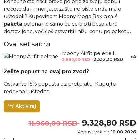
Konačno ste našli prave pelene za svoju bebu i
nećete da ih menjate, zašto ne biste onda malo
uštedeli? Kupovinom Moony Mega Box-a sa
4
paketa
pelena ne samo da će ti biti besplatno
dostavljene, već ćeš ostvariti i nižu cenu po paketu.
Ovaj set sadrži
Moony Airfit pelene L
x4
2.332,20 RSD
2.990,00 RSD
Želite popust na ovaj proizvod?
Ostvarite 15% popusta uz pretplatu! Kupujte
redovno i uštedite.
Aktiviraj
9.328,80 RSD
11.960,00 RSD
Popust važi do
10.08.2026