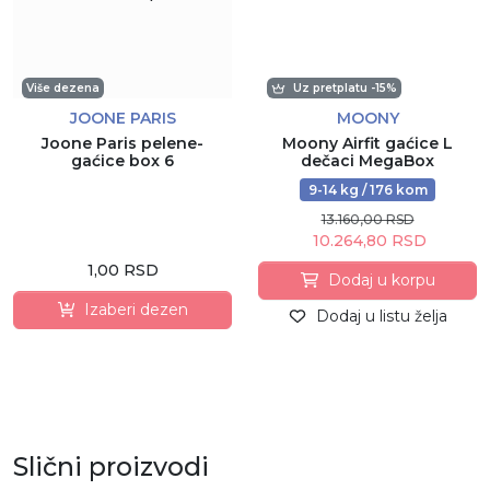
Više dezena
Uz pretplatu -15%
JOONE PARIS
MOONY
Joone Paris pelene-
Moony Airfit gaćice L
gaćice box 6
dečaci MegaBox
9-14 kg / 176 kom
13.160,00 RSD
10.264,80 RSD
1,00 RSD
Dodaj u korpu
Izaberi dezen
Dodaj u listu želja
Slični proizvodi