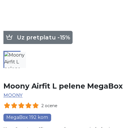
Uz pretplatu -15%
Moony Airfit L pelene MegaBox
MOONY
2 ocene
MegaBox 192 kom