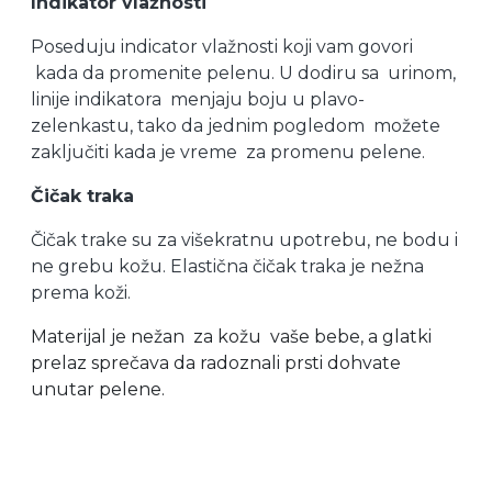
Indikator vlažnosti
Poseduju indicator vlažnosti koji vam govori
kada da promenite pelenu.
U dodiru sa urinom,
linije indikatora menjaju boju u plavo-
zelenkastu, tako da jednim pogledom možete
zaključiti kada je vreme za promenu pelene.
Čičak traka
Čičak trake su za višekratnu upotrebu, ne bodu i
ne grebu kožu. Elastična čičak traka je nežna
prema koži.
Materijal je nežan za kožu vaše bebe, a glatki
prelaz sprečava da radoznali prsti dohvate
unutar pelene.