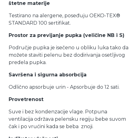
štetne materije
Testirano na alergene, poseđuju OEKO‐TEX®
STANDARD 100 sertifikat.
Prostor za previjanje pupka (veličine NB i S)
Područje pupka je isečeno u obliku luka tako da
možete staviti pelenu bez dodirivanja osetljivog
predela pupka.
Savršena i sigurna absorbcija
Odlično apsorbuje urin - Apsorbuje do 12 sati.
Provetrenost
Suve i bez kondenzacije vlage. Potpuna
ventilacija održava pelensku regiju bebe suvom
čak i po vrućini kada se beba znoji.