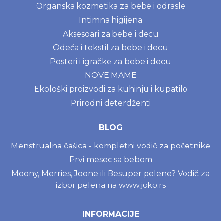
Organska kozmetika za bebe i odrasle
Intimna higijena
Aksesoari za bebe i decu
Odeća i tekstil za bebe i decu
Posteri i igračke za bebe i decu
NOVE MAME
Ekološki proizvodi za kuhinju i kupatilo
Prirodni deterdženti
BLOG
Menstrualna čašica - kompletni vodič za početnike
Prvi mesec sa bebom
Moony, Merries, Joone ili Besuper pelene? Vodič za
izbor pelena na www.joko.rs
INFORMACIJE