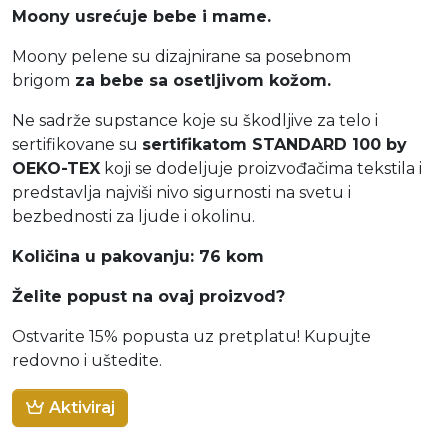
Moony usrećuje bebe i mame.
Moony pelene su dizajnirane sa posebnom
brigom
za bebe sa osetljivom kožom.
Ne sadrže supstance koje su škodljive za telo i
sertifikovane su
sertifikatom STANDARD 100 by
OEKO-TEX
koji se dodeljuje proizvođačima tekstila i
predstavlja najviši nivo sigurnosti na svetu i
bezbednosti za ljude i okolinu.
Količina u pakovanju: 76 kom
Želite popust na ovaj proizvod?
Ostvarite 15% popusta uz pretplatu! Kupujte
redovno i uštedite.
Aktiviraj