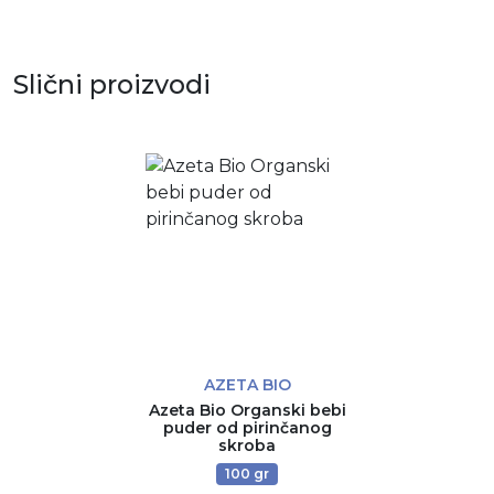
Slični proizvodi
AZETA BIO
Azeta Bio Organski bebi
puder od pirinčanog
skroba
100 gr