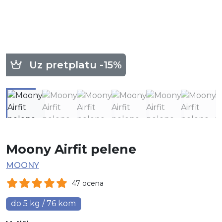
Uz pretplatu -15%
Moony Airfit pelene
MOONY
47 ocena
do 5 kg / 76 kom