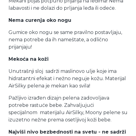
Mekani pojas potpuno prijanja na leđima! Nema
labavosti i ne dolazi do prljanja leđa ili odeće.
Nema curenja oko nogu
Gumice oko nogu se same pravilno postavljaju,
nema potrebe da ih nameštate, a odlično
prijanjaju!
Mekoća na koži
Unutrašnji sloj sadrži maslinovo ulje koje ima
hidratantni efekat i nežno neguje kožu. Materijal
AirSilky pelena je mekan kao svila!
Pažljivo izrađen dizajn pelena zadovoljava
potrebe rastuće bebe. Zahvaljujući
specijalnom
materijalu AirSilky, Moony pelene su
izuzetno nežne prema osetljivoj koži bebe.
Najviši nivo bezbednosti na svetu - ne sadrži