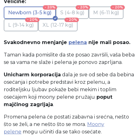
Veličine:
- 20%
- 20%
- 20%
Newborn (3-5 kg)
S (4-8 kg)
M (6-11 kg)
- 20%
- 20%
L (9-14 kg)
XL (12-17 kg)
Svakodnevno menjanje
pelena
nije mali posao.
Taman kada pomislite da ste posao završili, vaša beba
se sa vama ne slaže i pelena je ponovo zaprljana.
Unicharm korporacija
dala je sve od sebe da bebina
osećanja i potrebe predstavi kroz pelenu, a
roditeljsku ljubav pokaže bebi mekim i toplim
osećajem koji moony pelene pružaju
poput
majčinog zagrljaja
.
Promena pelena će postati zabavna i srećna, nešto
što se želi, a ne nešto što se mora.
Moony
pelene
mogu učiniti da se tako osećate.