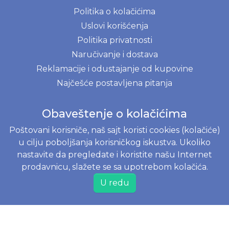
Politika o kolačićima
Uslovi korišćenja
Politika privatnosti
Naručivanje i dostava
Reklamacije i odustajanje od kupovine
Najčešće postavljena pitanja
Obaveštenje o kolačićima
JOKO BABY DOO
Poštovani korisniče, naš sajt koristi cookies (kolačiće)
Tomislava Matasića 20, 21131 Petrovaradin, Srbija
u cilju poboljšanja korisničkog iskustva. Ukoliko
Web shop
+381 60 60 61 373
nastavite da pregledate i koristite našu Internet
Poslovni korisnici
+381 60 60 60 372
prodavnicu, slažete se sa upotrebom kolačića.
PIB 112261906
U redu
Matični broj 21637726