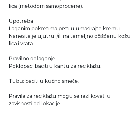
lica (metodom samoprocene).
Upotreba
Laganim pokretima prstiju umasirajte kremu.
Nanesite je ujutru i/ili na temeljno očišćenu kožu
lica i vrata.
Pravilno odlaganje
Poklopac: baciti u kantu za reciklažu.
Tubu: baciti u kućno smeće.
Pravila za reciklažu mogu se razlikovati u
zavisnosti od lokacije.