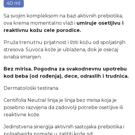
40 ml
Sa svojim kompleksom na bazi aktivnih prebiotika,
ova krema momentalno vlaži i
umiruje osetljivu i
reaktivnu kožu cele porodice.
Pruža trenutnu prijatnost i štiti kožu od spoljašnjih
stresova. Suvoća kože je ublažena, dok je osećaj
svraba smanjen.
Bez mirisa. Pogodna za svakodnevnu upotrebu
kod beba (od rođenja), dece, odraslih i trudnica.
Dermatološki testirana.
Centifolia Neutral linija je linija bez mirisa koja je
posebno razvijena da zadovolji potrebe osetljive ili
reaktivne kože.
Jedinstvena sinergija aktivnih sastojaka prebiotika i
polisaharida pomaže u zaštiti kože od