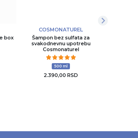
COSMONATUREL
e box
Šampon bez sulfata za
svakodnevnu upotrebu
Cosmonaturel
500 ml
2.390,00 RSD
Rezerviši