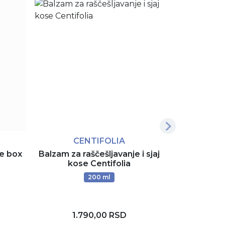
Ne
CENTIFOLIA
CE
e box
Balzam za raščešljavanje i sjaj
Višenamens
kose Centifolia
maska za
200 ml
1.790,00 RSD
2.