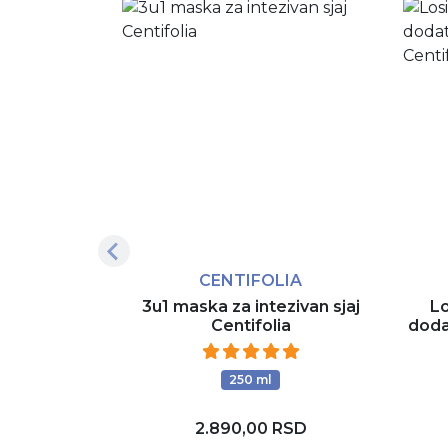
CENTIFOLIA
3u1 maska za intezivan sjaj
Lo
Centifolia
dodat
250 ml
2.890,00 RSD