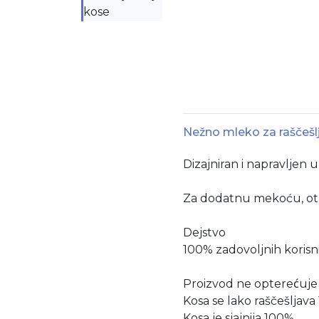
Nežno mleko za raščešl
Dizajniran i napravljen 
Za dodatnu mekoću, otk
Dejstvo
100% zadovoljnih korisn
Proizvod ne opterećuj
Kosa se lako raščešljav
Kosa je sjajnija 100%