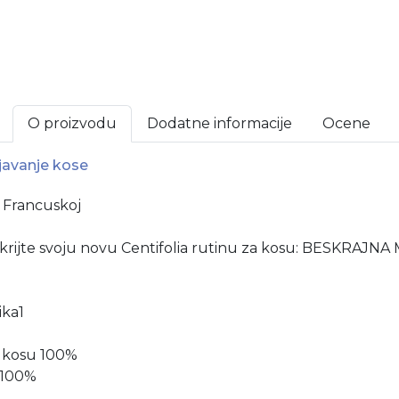
O proizvodu
Dodatne informacije
Ocene
javanje kose
u Francuskoj
rijte svoju novu Centifolia rutinu za kosu: BESKRAJNA
ika1
e kosu 100%
a 100%