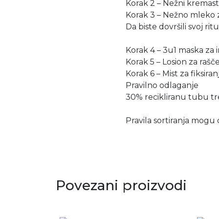
Korak 2 – Nežni kremas
Korak 3 – Nežno mleko z
Da biste dovršili svoj ri
Korak 4 – 3u1 maska za i
Korak 5 – Losion za raš
Korak 6 – Mist za fiksir
Pravilno odlaganje
30% recikliranu tubu tre
Pravila sortiranja mogu d
Povezani proizvodi