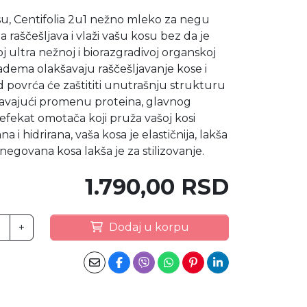
, Centifolia 2u1 nežno mleko za negu
raščešljava i vlaži vašu kosu bez da je
oj ultra nežnoj i biorazgradivoj organskoj
badema olakšavaju raščešljavanje kose i
d povrća će zaštititi unutrašnju strukturu
čavajući promenu proteina, glavnog
 efekat omotača koji pruža vašoj kosi
a i hidrirana, vaša kosa je elastičnija, lakša
egovana kosa lakša je za stilizovanje.
1.790,00 RSD
+
Dodaj u korpu