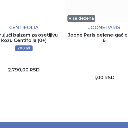
Više dezena
CENTIFOLIA
JOONE PARIS
ujući balzam za osetljivu
Joone Paris pelene-gaćic
kožu Centifolia (0+)
6
200 ml
2.790,00 RSD
1,00 RSD
Dodaj u korpu