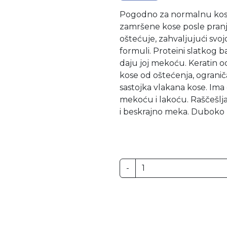
Pogodno za normalnu kosu
zamršene kose posle pranja 
oštećuje, zahvaljujući svoj
formuli. Proteini slatkog 
daju joj mekoću. Keratin o
kose od oštećenja, ograni
sastojka vlakana kose. Ima
mekoću i lakoću. Raščešljan
i beskrajno meka. Duboko n
-