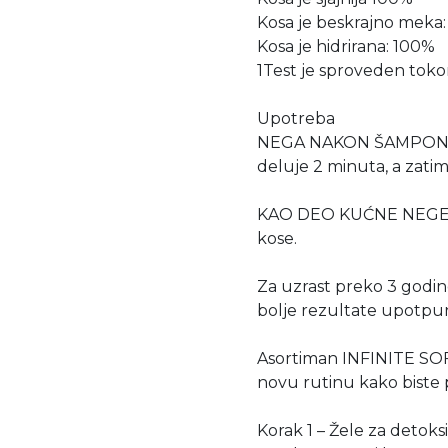
Kosa je beskrajno meka
Kosa je hidrirana: 100%
1Test je sproveden tok
Upotreba
NEGA NAKON ŠAMPONA: n
deluje 2 minuta, a zatim 
KAO DEO KUĆNE NEGE KOSE
kose.
Za uzrast preko 3 godin
bolje rezultate upotpu
Asortiman INFINITE SOF
novu rutinu kako biste p
Korak 1 – Žele za detoks