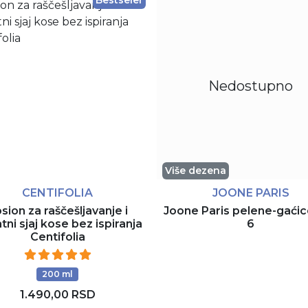
Bestseler
Nedostupno
Više dezena
CENTIFOLIA
JOONE PARIS
sion za raščešljavanje i
Joone Paris pelene-gaćic
ni sjaj kose bez ispiranja
6
Centifolia
200 ml
1.490,00 RSD