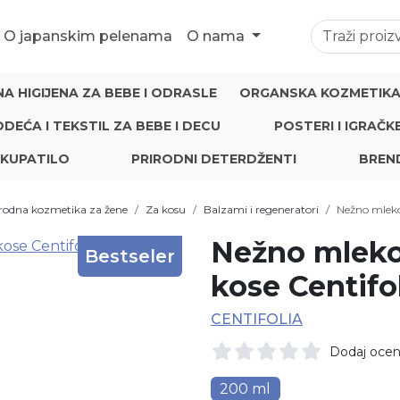
O japanskim pelenama
O nama
NA HIGIJENA ZA BEBE I ODRASLE
ORGANSKA KOZMETIKA 
ODEĆA I TEKSTIL ZA BEBE I DECU
POSTERI I IGRAČK
 KUPATILO
PRIRODNI DETERDŽENTI
BREN
rodna kozmetika za žene
Za kosu
Balzami i regeneratori
Nežno mleko 
Nežno mleko 
Bestseler
kose Centifo
CENTIFOLIA
Dodaj oce
200 ml