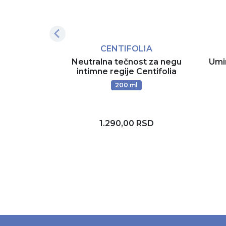
CENTIFOLIA
Neutralna tečnost za negu
Umir
intimne regije Centifolia
200 ml
1.290,00 RSD
Dodaj u korpu