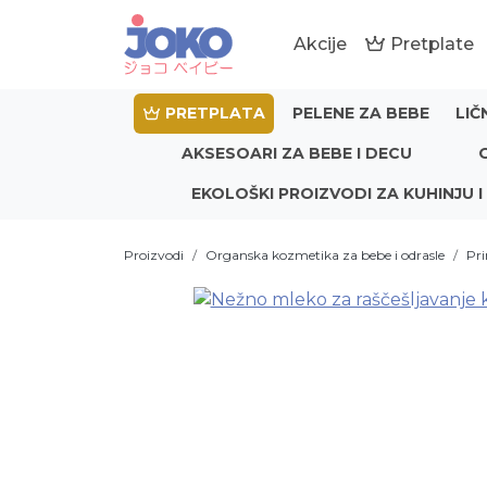
Akcije
Pretplate
PRETPLATA
PELENE ZA BEBE
LIČ
AKSESOARI ZA BEBE I DECU
EKOLOŠKI PROIZVODI ZA KUHINJU I
Proizvodi
Organska kozmetika za bebe i odrasle
Pri