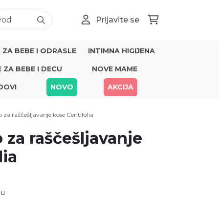
Prijavite se
ZA BEBE I ODRASLE
INTIMNA HIGIJENA
E ZA BEBE I DECU
NOVE MAME
DOVI
NOVO
AKCIJA
za raščešljavanje kose Centifolia
za raščešljavanje
lia
nu