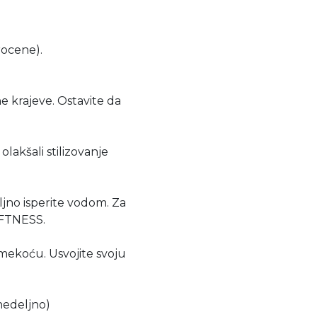
ocene).
krajeve. Ostavite da
akšali stilizovanje
ljno isperite vodom. Za
OFTNESS.
ekoću. Usvojite svoju
nedeljno)