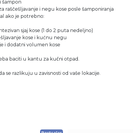
ti šampon
a raščešljavanje i negu kose posle šamponiranja
tual ako je potrebno:
ntezivan sjaj kose (1 do 2 puta nedeljno)
češljavanje kose i kućnu negu
anje i dodatni volumen kose
ba baciti u kantu za kućni otpad.
a se razlikuju u zavisnosti od vaše lokacije.