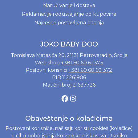
Naručivanje i dostava
Reklamacije i odustajanje od kupovine
Najčešće postavljena pitanja
JOKO BABY DOO
Tomislava Matasića 20, 21131 Petrovaradin, Srbija
Web shop
+381 60 60 61 373
Poslovni korisnici
+381 60 60 60 372
PIB 112261906
Matični broj 21637726
Obaveštenje o kolačićima
Poštovani korisniče, naš sajt koristi cookies (kolačiće)
u cilju poboljšanja korisničkog iskustva. Ukoliko