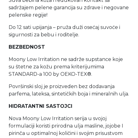
Suva bebina koža i redukovan kontakt sa
sadržajem pelene garancija su zdrave i negovane
pelenske regije!
Do 12 sati upijanja – pruža duži osećaj suvoće i
sigurnosti za bebu i roditelje.
BEZBEDNOST
Moony Low Irritation ne sadrže supstance koje
su štetne za kožu prema kriterijumima
STANDARD-a 100 by OEKO-TEX®.
Površinski sloj je proizveden bez dodavanja
parfema, lateksa, sintetičkih boja i mineralnih ulja.
HIDRATANTNI SASTOJCI
Nova Moony Low Irritation serija u svojoj
formulaciji koristi prirodna ulja masline, jojobe I
pirinča u optimalnoj količini i svojim prisustvom