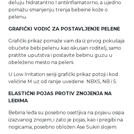
deluju hidratantno I antiinflamatorno, a ujedno
pomažu smanjenju trenja bebeine kože o
pelenu.
GRAFIČKI VODIĆ ZA POSTAVLJENJE PELENE
Grafički prikaz pomaže vam da iz prvog pokušaja
obučete bebi pelenu kao iskusan roditelj, samo
pratitte uputstva i postavite bebinu guzu u
obeleženo mesto na peleni.
U Low Irritation seriji grafički prikaz potoji i kod
veličine M uz od ranije uvedene
NBXS,
NB i S.
ELASTIČNI POJAS PROTIV ZNOJENJA NA
LEĐIMA
Bebina leđa su posebno osetljiva na pojavu osipa
izazvanog znojem, i zato je pojas, kao i pregibi na
nogicama, posebno obložen Ase Sukiri slojem.