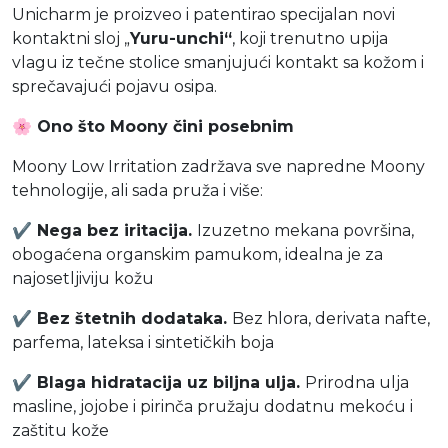
Unicharm je proizveo i patentirao specijalan novi
kontaktni sloj „
Yuru-unchi“
, koji trenutno upija
vlagu iz tečne stolice smanjujući kontakt sa kožom i
sprečavajući pojavu osipa.
🌸
Ono što Moony čini posebnim
Moony Low Irritation zadržava sve napredne Moony
tehnologije, ali sada pruža i više:
✔
Nega bez iritacija.
Izuzetno mekana površina,
obogaćena organskim pamukom, idealna je za
najosetljiviju kožu
✔
Bez štetnih dodataka.
Bez hlora, derivata nafte,
parfema, lateksa i sintetičkih boja
✔
Blaga hidratacija uz biljna ulja.
Prirodna ulja
masline, jojobe i pirinča pružaju dodatnu mekoću i
zaštitu kože