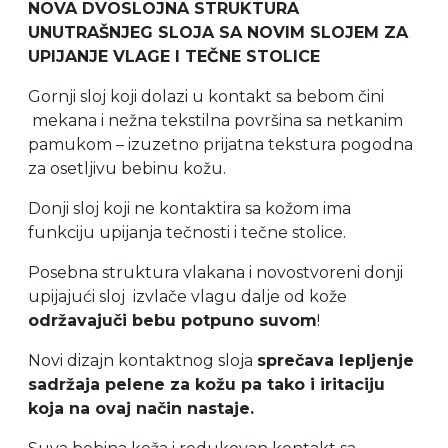
NOVA DVOSLOJNA STRUKTURA
UNUTRAŠNJEG SLOJA SA NOVIM SLOJEM ZA
UPIJANJE VLAGE I TEČNE STOLICE
Gornji sloj koji dolazi u kontakt sa bebom čini
mekana i nežna tekstilna površina sa netkanim
pamukom – izuzetno prijatna tekstura pogodna
za osetljivu bebinu kožu.
Donji sloj koji ne kontaktira sa ko
žom ima
funkciju
upijanja tečnosti i tečne stolice.
Posebna struktura vlakana i novostvoreni donji
upijajući sloj
izvlače vlagu dalje od kože
održavajuči bebu potpuno suvom
!
Novi dizajn kontaktnog sloja
sprečava lepljenje
sadržaja pelene za kožu pa tako i iritaciju
koja na ovaj način nastaje.