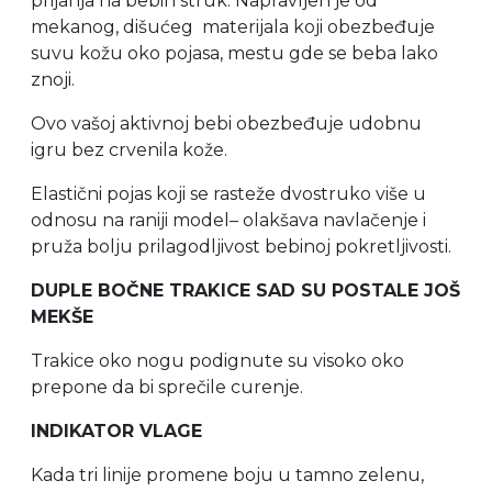
prijanja na bebin struk. Napravljen je od
mekanog, dišućeg materijala koji obezbeđuje
suvu kožu oko pojasa, mestu gde se beba lako
znoji.
Ovo vašoj aktivnoj bebi obezbeđuje udobnu
igru bez crvenila kože.
Elastični pojas koji se rasteže dvostruko više u
odnosu na raniji model– olakšava navlačenje i
pruža bolju prilagodljivost bebinoj pokretljivosti.
DUPLE BOČNE TRAKICE SAD SU POSTALE JOŠ
MEKŠE
Trakice oko nogu podignute su visoko oko
prepone da bi sprečile curenje.
INDIKATOR VLAGE
Kada tri linije promene boju u tamno zelenu,