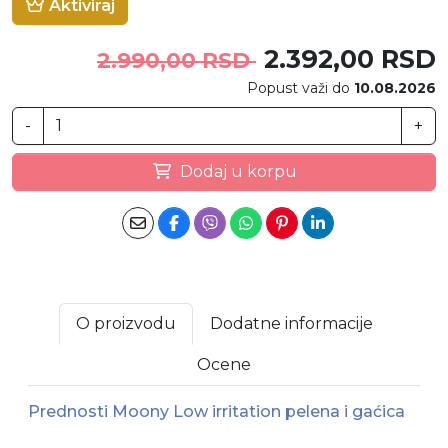
Aktiviraj
2.392,00 RSD
2.990,00 RSD
Popust važi do
10.08.2026
-
+
Dodaj u korpu
O proizvodu
Dodatne informacije
Ocene
Prednosti Moony Low irritation pelena i gaćica