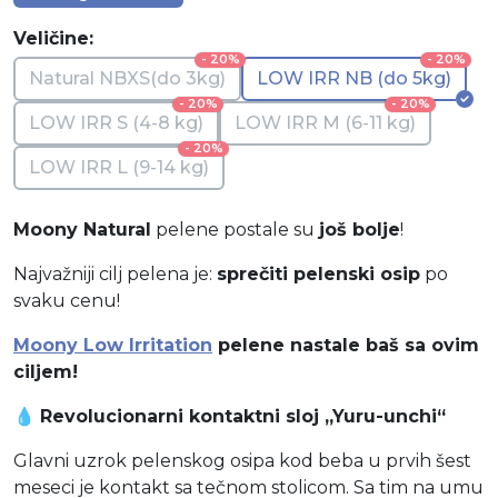
Veličine:
- 20%
- 20%
Natural NBXS(do 3kg)
LOW IRR NB (do 5kg)
- 20%
- 20%
LOW IRR S (4-8 kg)
LOW IRR M (6-11 kg)
- 20%
LOW IRR L (9-14 kg)
Moony Natural
pelene postale su
još bolje
!
Najvažniji cilj pelena je:
sprečiti pelenski osip
po
svaku cenu!
Moony Low Irritation
pelene nastale baš sa ovim
ciljem!
💧
Revolucionarni kontaktni sloj „Yuru-unchi“
Glavni uzrok pelenskog osipa kod beba u prvih šest
meseci je kontakt sa tečnom stolicom. Sa tim na umu