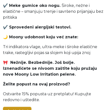
✔
Meke gumice oko nogu.
Široke, nežne i
elastične – smanjuju trenje i savršeno prijanjaju bez
pritiska
✔
Sprovedeni alergijski testovi.
🌙
Moony udobnost koju već znate:
Tri indikatora vlage, ultra-meke i široke elastične
trake, rastegljivi pojas sa slojem koji upija znoj
🎀
Nežnije. Bezbednije. Još bolje.
Iznenadićete se nivoom zaštite koju pružaju
nove Moony Low Irritation pelene.
Želite popust na ovaj proizvod?
Ostvarite 15% popusta uz pretplatu! Kupujte
redovno i uštedite.