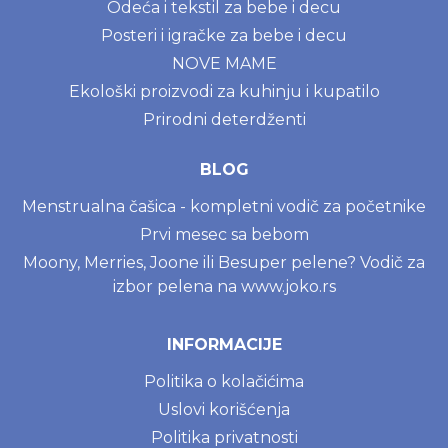
Odeća i tekstil za bebe i decu
Posteri i igračke za bebe i decu
NOVE MAME
Ekološki proizvodi za kuhinju i kupatilo
Prirodni deterdženti
BLOG
Menstrualna čašica - kompletni vodič za početnike
Prvi mesec sa bebom
Moony, Merries, Joone ili Besuper pelene? Vodič za
izbor pelena na www.joko.rs
INFORMACIJE
Politika o kolačićima
Uslovi korišćenja
Politika privatnosti