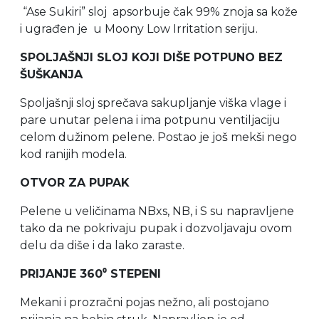
“Ase Sukiri” sloj apsorbuje čak 99% znoja sa kože
i ugrađen je u Moony Low Irritation seriju.
SPOLJAŠNJI SLOJ KOJI DIŠE POTPUNO BEZ
ŠUŠKANJA
Spoljašnji sloj sprečava sakupljanje viška vlage i
pare unutar pelena i ima potpunu ventiljaciju
celom dužinom pelene. Postao je još mekši nego
kod ranijih modela.
OTVOR ZA PUPAK
Pelene u veličinama NBxs, NB, i S su napravljene
tako da ne pokrivaju pupak i dozvoljavaju ovom
delu da diše i da lako zaraste.
PRIJANJE 360⁰ STEPENI
Mekani i prozračni pojas nežno, ali postojano