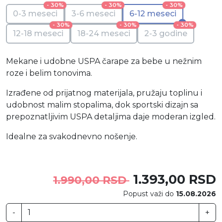
- 30%
- 30%
- 30%
0-3 meseci
3-6 meseci
6-12 meseci
- 30%
- 30%
- 30%
12-18 meseci
18-24 meseci
2-3 godine
Mekane i udobne USPA čarape za bebe u nežnim
roze i belim tonovima.
Izrađene od prijatnog materijala, pružaju toplinu i
udobnost malim stopalima, dok sportski dizajn sa
prepoznatljivim USPA detaljima daje moderan izgled.
Idealne za svakodnevno nošenje.
1.393,00 RSD
1.990,00 RSD
Popust važi do
15.08.2026
-
+