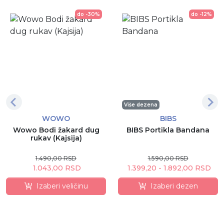
do -30%
do -12%
Više dezena
WOWO
BIBS
Wowo Bodi žakard dug
BIBS Portikla Bandana
rukav (Kajsija)
1.490,00 RSD
1.590,00 RSD
1.043,00 RSD
1.399,20 - 1.892,00 RSD
Izaberi veličinu
Izaberi dezen