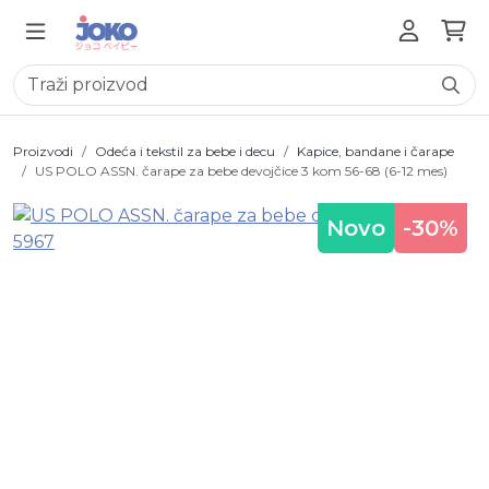
Proizvodi
Odeća i tekstil za bebe i decu
Kapice, bandane i čarape
US POLO ASSN. čarape za bebe devojčice 3 kom 56-68 (6-12 mes)
Novo
-30%