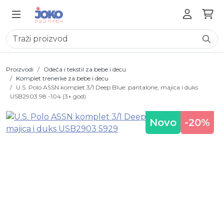
Proizvodi
Odeća i tekstil za bebe i decu
Komplet trenerke za bebe i decu
U.S. Polo ASSN komplet 3/1 Deep Blue: pantalone, majica i duks
USB2903 98 -104 (3+ god)
Novo
-20%