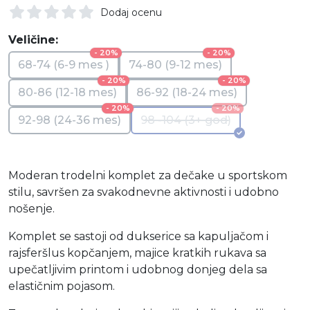
Dodaj ocenu
Veličine:
- 20%
- 20%
68-74 (6-9 mes )
74-80 (9-12 mes)
- 20%
- 20%
80-86 (12-18 mes)
86-92 (18-24 mes)
- 20%
- 20%
92-98 (24-36 mes)
98 -104 (3+ god)
Moderan trodelni komplet za dečake u sportskom
stilu, savršen za svakodnevne aktivnosti i udobno
nošenje.
Komplet se sastoji od dukserice sa kapuljačom i
rajsferšlus kopčanjem, majice kratkih rukava sa
upečatljivim printom i udobnog donjeg dela sa
elastičnim pojasom.