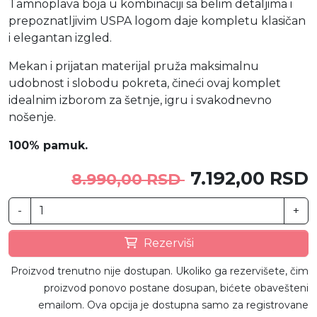
Tamnoplava boja u kombinaciji sa belim detaljima i
prepoznatljivim USPA logom daje kompletu klasičan
i elegantan izgled.
Mekan i prijatan materijal pruža maksimalnu
udobnost i slobodu pokreta, čineći ovaj komplet
idealnim izborom za šetnje, igru i svakodnevno
nošenje.
100% pamuk.
7.192,00 RSD
8.990,00 RSD
-
+
Rezerviši
Proizvod trenutno nije dostupan. Ukoliko ga rezervišete, čim
proizvod ponovo postane dosupan, bićete obavešteni
emailom. Ova opcija je dostupna samo za registrovane