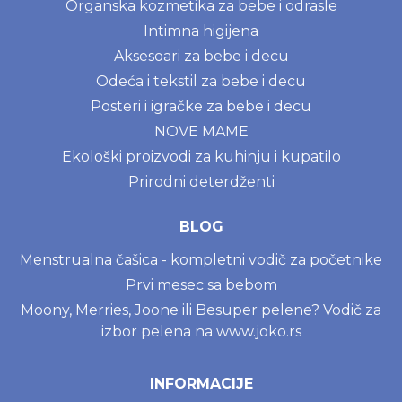
Organska kozmetika za bebe i odrasle
Intimna higijena
Aksesoari za bebe i decu
Odeća i tekstil za bebe i decu
Posteri i igračke za bebe i decu
NOVE MAME
Ekološki proizvodi za kuhinju i kupatilo
Prirodni deterdženti
BLOG
Menstrualna čašica - kompletni vodič za početnike
Prvi mesec sa bebom
Moony, Merries, Joone ili Besuper pelene? Vodič za
izbor pelena na www.joko.rs
INFORMACIJE