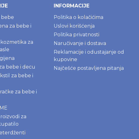
IJE
INFORMACIJE
a bebe
Politika o kolačićima
jena za bebe i
Uslovi korišćenja
Politika privatnosti
kozmetika za
Naručivanje i dostava
asle
Reklamacije i odustajanje od
gijena
kupovine
 za bebe i decu
Najčešće postavljena pitanja
kstil za bebe i
igračke za bebe i
AME
roizvodi za
kupatilo
deterdženti