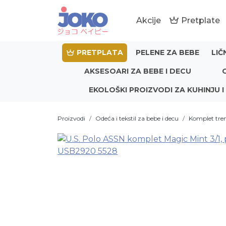
Akcije
Pretplate
PRETPLATA
PELENE ZA BEBE
LIČ
AKSESOARI ZA BEBE I DECU
EKOLOŠKI PROIZVODI ZA KUHINJU I
Proizvodi
Odeća i tekstil za bebe i decu
Komplet tren