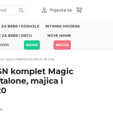
Prijavite se
ZA BEBE I ODRASLE
INTIMNA HIGIJENA
E ZA BEBE I DECU
NOVE MAME
DOVI
NOVO
AKCIJA
jica i duks USB2920 80-86 (12-18 mes)
SSN komplet Magic
talone, majica i
20
nu