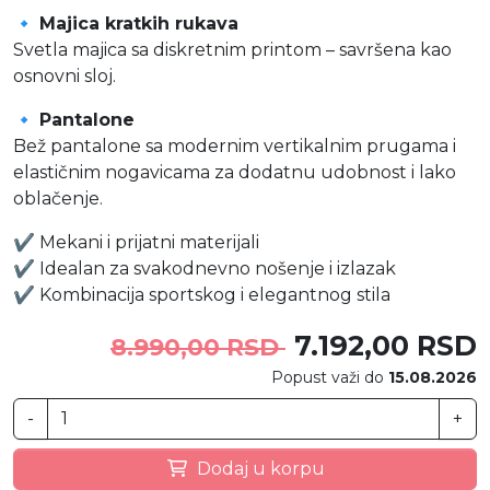
🔹
Majica kratkih rukava
Svetla majica sa diskretnim printom – savršena kao
osnovni sloj.
🔹
Pantalone
Bež pantalone sa modernim vertikalnim prugama i
elastičnim nogavicama za dodatnu udobnost i lako
oblačenje.
✔️ Mekani i prijatni materijali
✔️ Idealan za svakodnevno nošenje i izlazak
✔️ Kombinacija sportskog i elegantnog stila
7.192,00 RSD
8.990,00 RSD
Popust važi do
15.08.2026
-
+
Dodaj u korpu