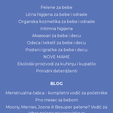
Pelene za bebe
Lična higijena za bebe i odrasle
Organska kozmetika za bebe i odrasle
Intimna higijena
Aksesoari za bebe i decu
Odeća i tekstil za bebe i decu
Posteri i igračke za bebe i decu
NOVE MAME
Ekološki proizvodi za kuhinju i kupatilo
Prirodni deterdženti
BLOG
Menstrualna čašica - kompletni vodič za početnike
Prvi mesec sa bebom
Moony, Merries, Joone ili Besuper pelene? Vodič za