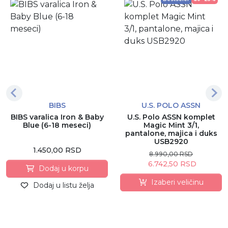
BIBS
U.S. POLO ASSN
BIBS varalica Iron & Baby
U.S. Polo ASSN komplet
Blue (6-18 meseci)
Magic Mint 3/1,
pantalone, majica i duks
USB2920
1.450,00 RSD
8.990,00 RSD
6.742,50 RSD
Dodaj u korpu
Izaberi veličinu
Dodaj u listu želja