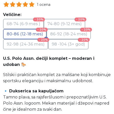
1 ocena
Veličine:
- 20%
- 20%
68-74 (6-9 mes )
74-80 (9-12 mes)
- 20%
- 20%
80-86 (12-18 mes)
86-92 (18-24 mes)
- 20%
- 20%
92-98 (24-36 mes)
98 -104 (3+ god)
U.S. Polo Assn. dečiji komplet – moderan i
udoban 🐎
Stilski i praktičan komplet za mališane koji kombinuje
sportsku eleganciju i maksimalnu udobnost.
🔹
Dukserica sa kapuljačom
Tamno plava, sa rajsferšlusom i prepoznatljivim U.S.
Polo Assn. logoom. Mekan materijal i džepovi napred
čine je idealnom za svaki dan.