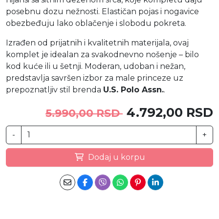
posebnu dozu nežnosti. Elastičan pojas i nogavice
obezbeđuju lako oblačenje i slobodu pokreta.
Izrađen od prijatnih i kvalitetnih materijala, ovaj
komplet je idealan za svakodnevno nošenje – bilo
kod kuće ili u šetnji. Moderan, udoban i nežan,
predstavlja savršen izbor za male princeze uz
prepoznatljiv stil brenda
U.S. Polo Assn.
.
4.792,00 RSD
5.990,00 RSD
-
+
Dodaj u korpu