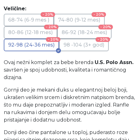
Veličine:
- 20%
- 20%
68-74 (6-9 mes )
74-80 (9-12 mes)
- 20%
- 20%
80-86 (12-18 mes)
86-92 (18-24 mes)
- 20%
- 20%
92-98 (24-36 mes)
98 -104 (3+ god)
Ovaj nežni komplet za bebe brenda
U.S. Polo Assn.
savršen je spoj udobnosti, kvaliteta i romantičnog
dizajna.
Gornji deo je mekani duks u elegantnoj beloj boji,
ukrašen velikim srcem i diskretnim natpisom brenda,
što mu daje prepoznatljiv i moderan izgled. Ranfle
na rukavima i donjem delu omogućavaju bolje
pristajanje i dodatnu udobnost.
Donji deo čine pantalone u toploj, puderasto roze
nijansi sa sitnim dezenom srca, koje kompletu daju