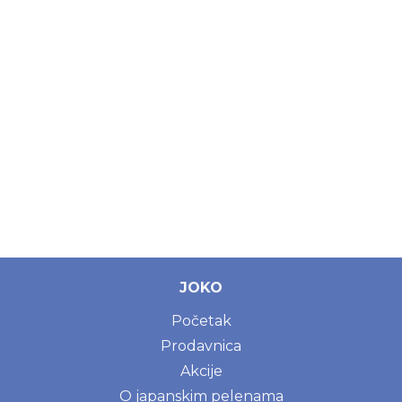
JOKO
Početak
Prodavnica
Akcije
O japanskim pelenama