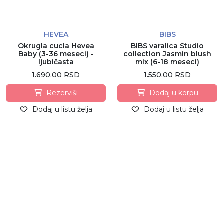
HEVEA
BIBS
Okrugla cucla Hevea
BIBS varalica Studio
Baby (3-36 meseci) -
collection Jasmin blush
ljubičasta
mix (6-18 meseci)
1.690,00 RSD
1.550,00 RSD
Rezerviši
Dodaj u korpu
Dodaj u listu želja
Dodaj u listu želja