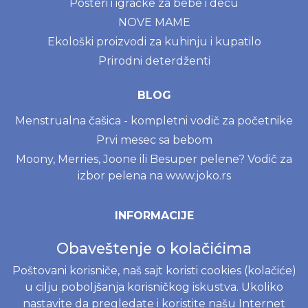
Posteri i igračke za bebe i decu
NOVE MAME
Ekološki proizvodi za kuhinju i kupatilo
Prirodni deterdženti
BLOG
Menstrualna čašica - kompletni vodič za početnike
Prvi mesec sa bebom
Moony, Merries, Joone ili Besuper pelene? Vodič za
izbor pelena na www.joko.rs
INFORMACIJE
Politika o kolačićima
Obaveštenje o kolačićima
Uslovi korišćenja
Poštovani korisniče, naš sajt koristi cookies (kolačiće)
Politika privatnosti
u cilju poboljšanja korisničkog iskustva. Ukoliko
Naručivanje i dostava
nastavite da pregledate i koristite našu Internet