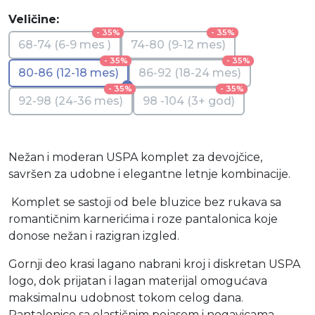
Veličine:
- 35%
- 35%
68-74 (6-9 mes )
74-80 (9-12 mes)
- 35%
- 35%
80-86 (12-18 mes)
86-92 (18-24 mes)
- 35%
- 35%
92-98 (24-36 mes)
98 -104 (3+ god)
Nežan i moderan USPA komplet za devojčice,
savršen za udobne i elegantne letnje kombinacije.
Komplet se sastoji od bele bluzice bez rukava sa
romantičnim karnerićima i roze pantalonica koje
donose nežan i razigran izgled.
Gornji deo krasi lagano nabrani kroj i diskretan USPA
logo, dok prijatan i lagan materijal omogućava
maksimalnu udobnost tokom celog dana.
Pantalonice sa elastičnim pojasom i nogavicama