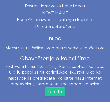
Posteri i igračke za bebe i decu
NOVE MAME
Ekološki proizvodi za kuhinju i kupatilo
Prirodni deterdženti
BLOG
Menstrualna čašica - kompletni vodič za početnike
Prvi mesec sa bebom
Obaveštenje o kolačićima
Moony, Merries, Joone ili Besuper pelene? Vodič za
Poštovani korisniče, naš sajt koristi cookies (kolačiće)
izbor pelena na www.joko.rs
u cilju poboljšanja korisničkog iskustva. Ukoliko
nastavite da pregledate i koristite našu Internet
INFORMACIJE
prodavnicu, slažete se sa upotrebom kolačića.
Politika o kolačićima
U redu
Uslovi korišćenja
Politika privatnosti