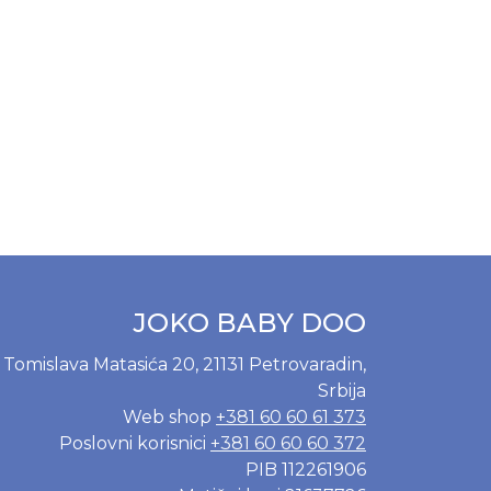
JOKO BABY DOO
Tomislava Matasića 20, 21131 Petrovaradin,
Srbija
Web shop
+381 60 60 61 373
Poslovni korisnici
+381 60 60 60 372
PIB 112261906