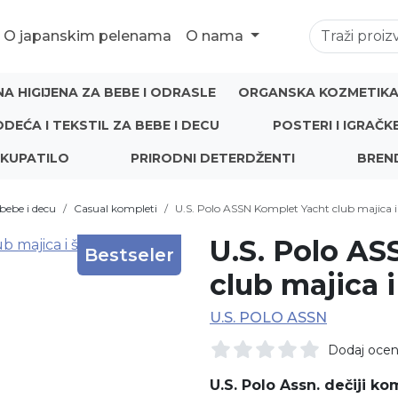
O japanskim pelenama
O nama
NA HIGIJENA ZA BEBE I ODRASLE
ORGANSKA KOZMETIKA 
ODEĆA I TEKSTIL ZA BEBE I DECU
POSTERI I IGRAČK
 KUPATILO
PRIRODNI DETERDŽENTI
BREN
bebe i decu
Casual kompleti
U.S. Polo ASSN Komplet Yacht club majica 
U.S. Polo A
Bestseler
club majica i
U.S. POLO ASSN
Dodaj oce
U.S. Polo Assn. dečiji ko