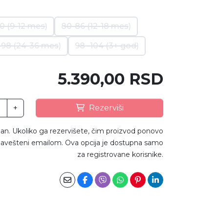
0 (9-12 mes)
80-86 (12-18 mes)
-98 (24-36 mes)
98 -104 (3+ god)
5.390,00 RSD
+
Rezerviši
an. Ukoliko ga rezervišete, čim proizvod ponovo
avešteni emailom. Ova opcija je dostupna samo
za registrovane korisnike.