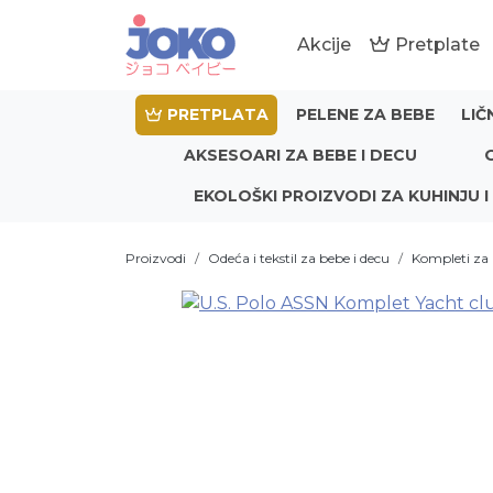
Akcije
Pretplate
PRETPLATA
PELENE ZA BEBE
LIČ
AKSESOARI ZA BEBE I DECU
EKOLOŠKI PROIZVODI ZA KUHINJU I
Proizvodi
Odeća i tekstil za bebe i decu
Kompleti za 