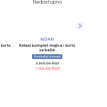
Nedostupno
KIDAXI
 šorts
Kidaxi komplet majica i šorts
BIBS - var
za bebe
(6
Poslednji komad
1.
2.300,00 RSD
1.150,00 RSD
D