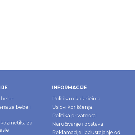
IJE
INFORMACIJE
a bebe
Politika o kolačićima
jena za bebe i
Uslovi korišćenja
Politika privatnosti
kozmetika za
Naručivanje i dostava
asle
Reklamacije i odustajanje od