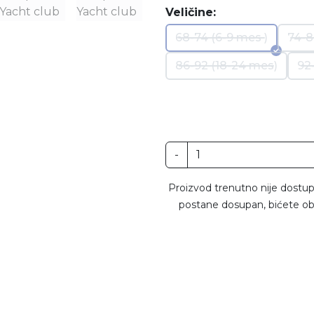
Veličine:
68-74 (6-9 mes )
74-8
86-92 (18-24 mes)
92
-
Proizvod trenutno nije dostup
postane dosupan, bićete ob