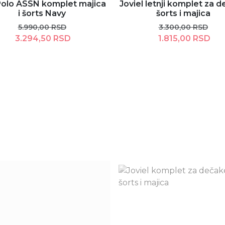
Polo ASSN komplet majica
Joviel letnji komplet za 
i šorts Navy
šorts i majica
5.990,00 RSD
3.300,00 RSD
3.294,50 RSD
1.815,00 RSD