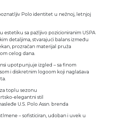
znatljiv Polo identitet u nežnoj, letnjoj
lu estetiku sa pažljivo pozicioniranim USPA
kim detaljima, stvarajući balans između
Mekan, prozračan materijal pruža
om celog dana.
ansi upotpunjuje izgled – sa finom
som i diskretnim logoom koji naglašava
ta.
i za toplu sezonu
rtsko-elegantni stil
 nasleđe U.S. Polo Assn. brenda
tlmene – sofisticiran, udoban i uvek u