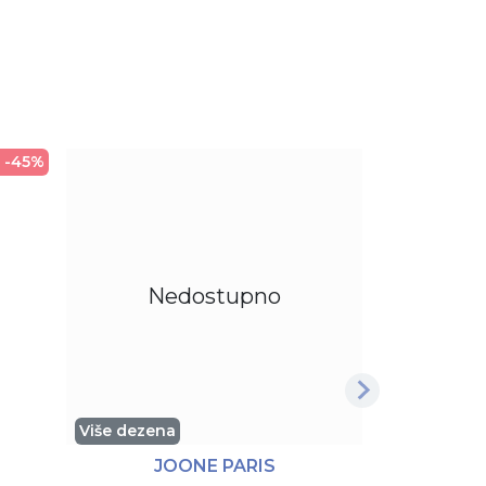
 -45%
Nedostupno
Ne
Više dezena
JOONE PARIS
U.S