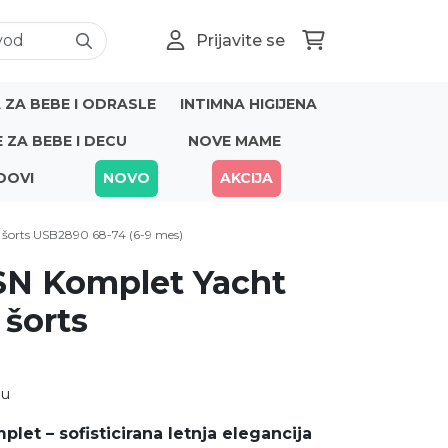
Prijavite se
ZA BEBE I ODRASLE
INTIMNA HIGIJENA
E ZA BEBE I DECU
NOVE MAME
DOVI
NOVO
AKCIJA
i šorts USB2890 68-74 (6-9 mes)
SSN Komplet Yacht
 šorts
nu
mplet – sofisticirana letnja elegancija