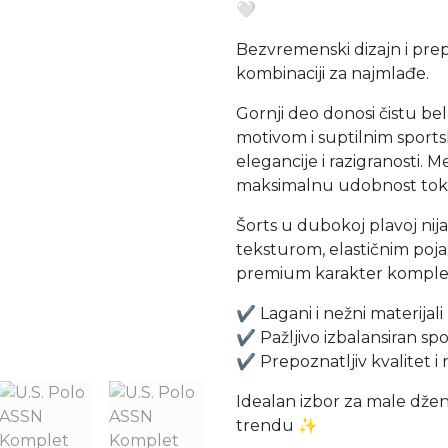
🤍
Bezvremenski dizajn i prepo
kombinaciji za najmlađe.
Gornji deo donosi čistu be
motivom i suptilnim sports
elegancije i razigranosti. 
maksimalnu udobnost tok
Šorts u dubokoj plavoj nij
teksturom, elastičnim poja
premium karakter komple
✔️ Lagani i nežni materijal
✔️ Pažljivo izbalansiran spo
✔️ Prepoznatljiv kvalitet i
Idealan izbor za male džen
trendu ✨