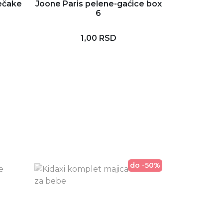
dečake
Joone Paris pelene-gaćice box
U.S. Po
6
Baloon Voy
1,00 RSD
4.
do -50%