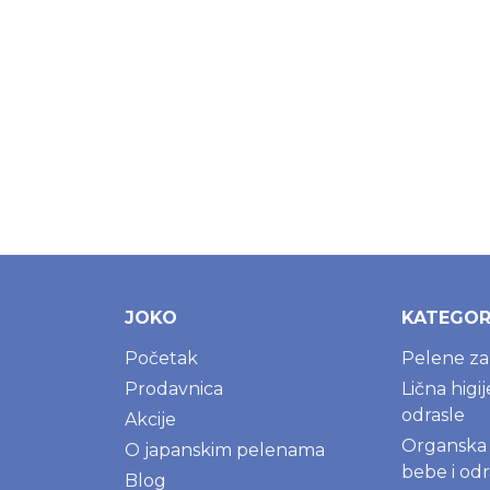
JOKO
KATEGOR
Početak
Pelene z
Prodavnica
Lična higi
odrasle
Akcije
Organska 
O japanskim pelenama
bebe i odr
Blog