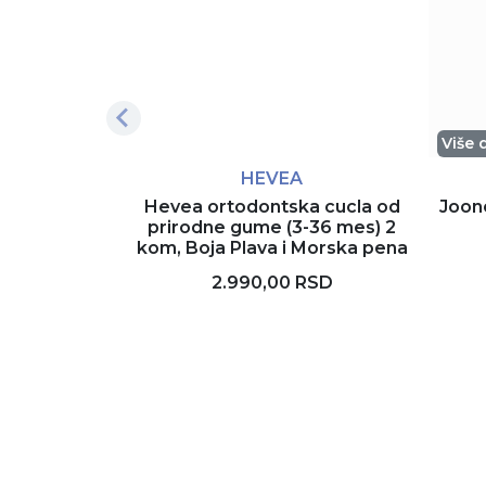
Više 
HEVEA
Hevea ortodontska cucla od
Joon
prirodne gume (3-36 mes) 2
kom, Boja Plava i Morska pena
2.990,00 RSD
Dodaj u korpu