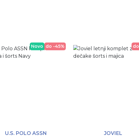
Novo
do -45%
do
U.S. POLO ASSN
JOVIEL