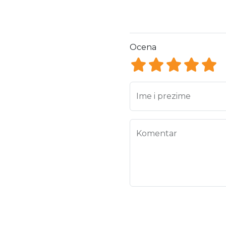
Ocena
Ocena 1
Ocena 2
Ocena 3
Ocena
Oce
Ime i prezime
Komentar