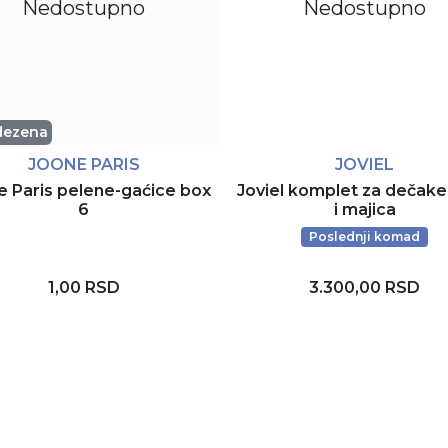
Nedostupno
Nedostupno
dezena
JOONE PARIS
JOVIEL
e Paris pelene-gaćice box
Joviel komplet za dečake
6
i majica
Poslednji komad
1,00 RSD
3.300,00 RSD