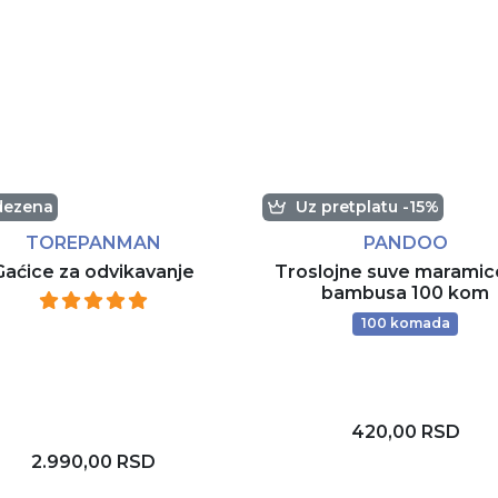
dezena
Uz pretplatu -15%
TOREPANMAN
PANDOO
Gaćice za odvikavanje
Troslojne suve maramic
bambusa 100 kom
100 komada
420,00 RSD
2.990,00 RSD
Dodaj u korpu