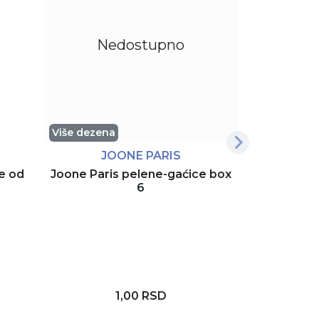
Nedostupno
Više dezena
Uz pretpl
JOONE PARIS
e od
Joone Paris pelene-gaćice box
Troslojn
6
7
6
1,00 RSD
D