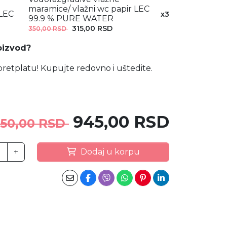
maramice/ vlažni wc papir LEC
x3
99.9 % PURE WATER
315,00 RSD
350,00 RSD
oizvod?
retplatu! Kupujte redovno i uštedite.
945,00 RSD
050,00 RSD
+
Dodaj u korpu