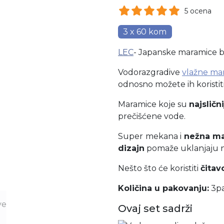
5 ocena
3 x 60 kom
LEC
- Japanske maramice br
Vodorazgradive
vlažne ma
odnosno možete ih koristit
Maramice koje su
najslič
prečišćene vode.
Super
mekana i
nežna ma
dizajn
pomaže uklanjaju n
Nešto što će koristiti
čitav
Količina u pakovanju:
3pa
Ovaj set sadrži