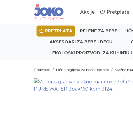
Akcije
Pretplate
PRETPLATA
PELENE ZA BEBE
LIČ
AKSESOARI ZA BEBE I DECU
EKOLOŠKI PROIZVODI ZA KUHINJU I
Proizvodi
Lična higijena za bebe i odrasle
Vlažne ma