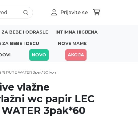
Prijavite se
ZA BEBE I ODRASLE
INTIMNA HIGIJENA
E ZA BEBE I DECU
NOVE MAME
DOVI
NOVO
AKCIJA
 99.9 % PURE WATER 3pak*60 kom
ive vlažne
lažni wc papir LEC
E WATER 3pak*60