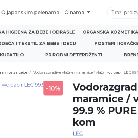
O japanskim pelenama
O nama
NA HIGIJENA ZA BEBE I ODRASLE
ORGANSKA KOZMETIKA 
ODEĆA I TEKSTIL ZA BEBE I DECU
POSTERI I IGRAČK
 KUPATILO
PRIRODNI DETERDŽENTI
BREN
ramice za bebe
Vodorazgradive vlažne maramice / vlažni wc papir LEC
Vodorazgrad
-10%
maramice / v
99.9 % PUR
kom
LEC