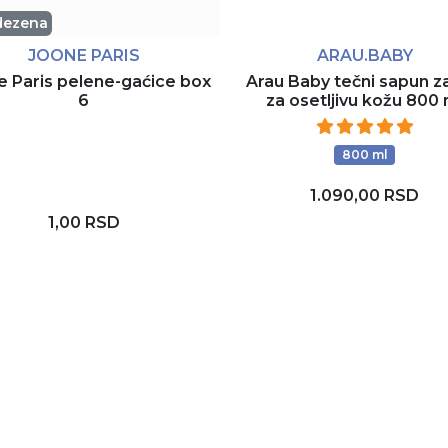
dezena
JOONE PARIS
ARAU.BABY
e Paris pelene-gaćice box
Arau Baby tečni sapun z
6
za osetljivu kožu 800 
800 ml
1.090,00 RSD
1,00 RSD
Dodaj u korpu