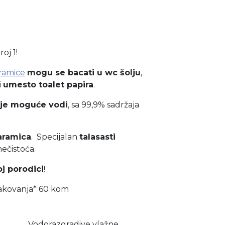
oj 1!
ramice
mogu se bacati u wc šolju
,
i
umesto toalet papira
.
nije moguće vodi
, sa 99,9% sadržaja
ramica
. Specijalan
talasasti
ečistoća.
oj porodici
!
kovanja* 60 kom
Vodorazgradive vlažne