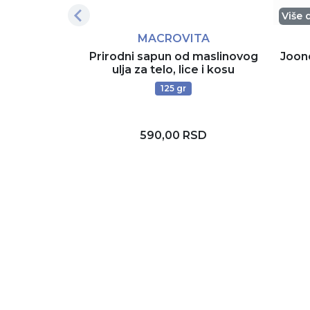
Više 
MACROVITA
Prirodni sapun od maslinovog
Joon
ulja za telo, lice i kosu
125 gr
590,00 RSD
Dodaj u korpu