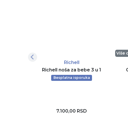
Više 
Richell
Richell noša za bebe 3 u 1
Besplatna isporuka
7.100,00 RSD
Dodaj u korpu