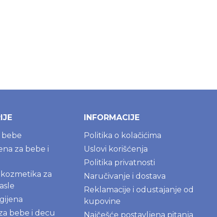
IJE
INFORMACIJE
a bebe
Politika o kolačićima
jena za bebe i
Uslovi korišćenja
Politika privatnosti
kozmetika za
Naručivanje i dostava
asle
Reklamacije i odustajanje od
gijena
kupovine
 za bebe i decu
Najčešće postavljena pitanja