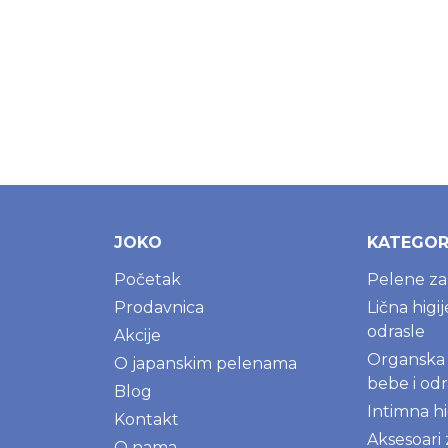
JOKO
KATEGOR
Početak
Pelene z
Prodavnica
Lična higi
odrasle
Akcije
Organska 
O japanskim pelenama
bebe i odr
Blog
Intimna hi
Kontakt
Aksesoari
O nama