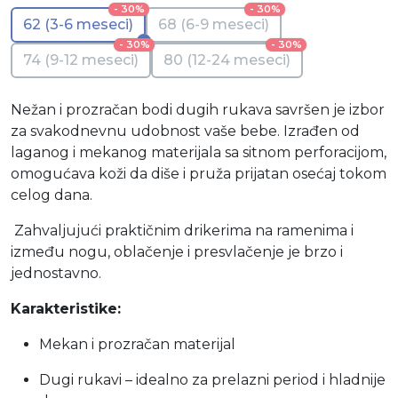
- 30%
- 30%
62 (3-6 meseci)
68 (6-9 meseci)
- 30%
- 30%
74 (9-12 meseci)
80 (12-24 meseci)
Nežan i prozračan bodi dugih rukava savršen je izbor
za svakodnevnu udobnost vaše bebe. Izrađen od
laganog i mekanog materijala sa sitnom perforacijom,
omogućava koži da diše i pruža prijatan osećaj tokom
celog dana.
Zahvaljujući praktičnim drikerima na ramenima i
između nogu, oblačenje i presvlačenje je brzo i
jednostavno.
Karakteristike:
Mekan i prozračan materijal
Dugi rukavi – idealno za prelazni period i hladnije