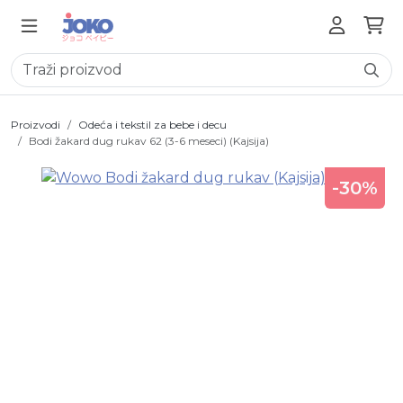
Proizvodi
Odeća i tekstil za bebe i decu
Bodi žakard dug rukav 62 (3-6 meseci) (Kajsija)
-30%