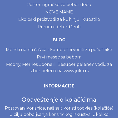
Posteri i igračke za bebe i decu
NOVE MAME
Ekološki proizvodi za kuhinju i kupatilo
Prirodni deterdženti
BLOG
Menstrualna čašica - kompletni vodič za početnike
Prvi mesec sa bebom
Moony, Merries, Joone ili Besuper pelene? Vodič za
izbor pelena na www.joko.rs
INFORMACIJE
Politika o kolačićima
Obaveštenje o kolačićima
Uslovi korišćenja
Poštovani korisniče, naš sajt koristi cookies (kolačiće)
Politika privatnosti
u cilju poboljšanja korisničkog iskustva. Ukoliko
Naručivanje i dostava