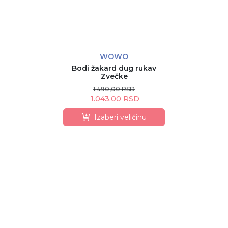
WOWO
Bodi žakard dug rukav
Zvečke
1.490,00 RSD
1.043,00 RSD
Izaberi veličinu