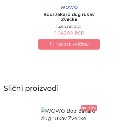
WOWO
Bodi žakard dug rukav
Zvečke
1.490,00 RSD
1.043,00 RSD
Izaberi veličinu
Slični proizvodi
do -30%