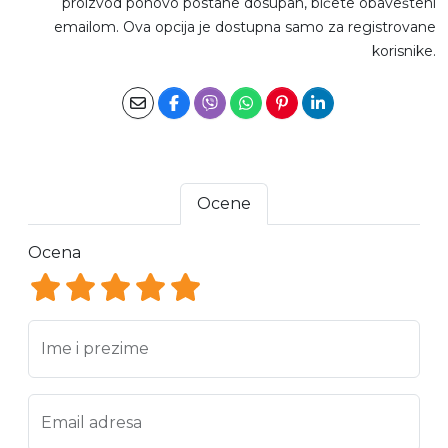
proizvod ponovo postane dosupan, bićete obavešteni
emailom. Ova opcija je dostupna samo za registrovane
korisnike.
Ocene
Ocena
Ocena 1
Ocena 2
Ocena 3
Ocena 4
Ocena 5
Ime i prezime
Email adresa