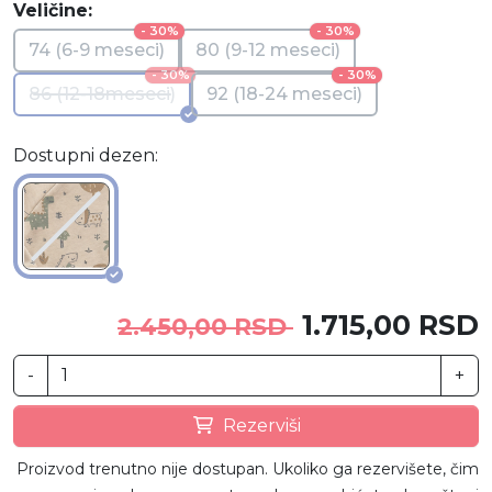
Veličine:
- 30%
- 30%
74 (6-9 meseci)
80 (9-12 meseci)
- 30%
- 30%
86 (12-18meseci)
92 (18-24 meseci)
Dostupni dezen:
1.715,00 RSD
2.450,00 RSD
-
+
Rezerviši
Proizvod trenutno nije dostupan. Ukoliko ga rezervišete, čim