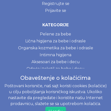
Registrujte se
Prijavite se
KATEGORIJE
Pelene za bebe
Lična higijena za bebe i odrasle
Organska kozmetika za bebe i odrasle
Intimna higijena
Aksesoari za bebe i decu
Odeća i tekstil za bebe i decu
Posteri i igračke za bebe i decu
Obaveštenje o kolačićima
NOVE MAME
Poštovani korisniče, naš sajt koristi cookies (kolačiće)
Ekološki proizvodi za kuhinju i kupatilo
u cilju poboljšanja korisničkog iskustva. Ukoliko
Prirodni deterdženti
nastavite da pregledate i koristite našu Internet
prodavnicu, slažete se sa upotrebom kolačića.
BLOG