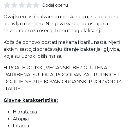
Dodaj ocenu
Ovaj kremasti balzam dubinski neguje stopala i ne
ostavlja masnoću. Njegova sveža i opuštajuća
tekstura pruža osećaj trenutnog olakšanja.
Koža će ponovo postati mekana i baršunasta. Njeni
aktivni sastojci sprečavaju širenje bakterija i gljivica,
koje su uzrok loših mirisa.
HIPOALERGIJSKI, VEGANSKI, BEZ GLUTENA,
PARABENA, SULFATA, POGODAN ZA TRUDNICE I
DOJILJE. SERTIFIKOVAN ORGANSKI PROIZVOD IZ
ITALIJE
Glavne karakteristike:
Hidratacija
Atopija
Iritacija