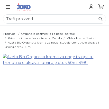
Proizvodi
Organska kozmetika za bebe i odrasle
Prirodna kozmetika za žene
Za telo
Mleko, kreme i losioni
Azeta Bio Organska krema za noge i stopala-trenutno olaksava i
umiruje otok 50ml