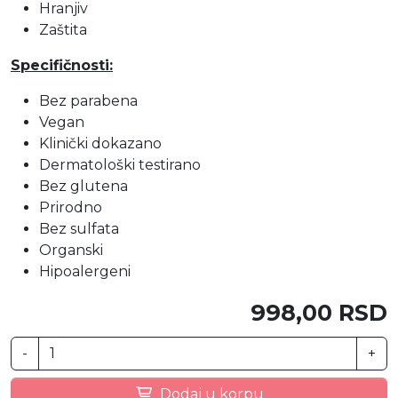
Hranjiv
Zaštita
Specifičnosti:
Bez parabena
Vegan
Klinički dokazano
Dermatološki testirano
Bez glutena
Prirodno
Bez sulfata
Organski
Hipoalergeni
998,00 RSD
-
+
Dodaj u korpu