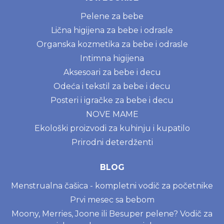
Pelene za bebe
Lična higijena za bebe i odrasle
Organska kozmetika za bebe i odrasle
Intimna higijena
Aksesoari za bebe i decu
Odeća i tekstil za bebe i decu
Posteri i igračke za bebe i decu
NOVE MAME
Ekološki proizvodi za kuhinju i kupatilo
Prirodni deterdženti
BLOG
Menstrualna čašica - kompletni vodič za početnike
Prvi mesec sa bebom
Moony, Merries, Joone ili Besuper pelene? Vodič za