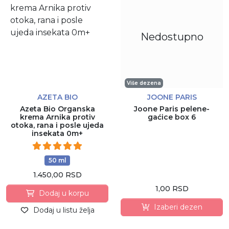
Nedostupno
Više dezena
AZETA BIO
JOONE PARIS
Azeta Bio Organska
Joone Paris pelene-
krema Arnika protiv
gaćice box 6
otoka, rana i posle ujeda
insekata 0m+
50 ml
1.450,00 RSD
1,00 RSD
Dodaj u korpu
Izaberi dezen
Dodaj u listu želja