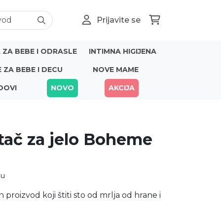
Prijavite se
ZA BEBE I ODRASLE
INTIMNA HIGIJENA
E ZA BEBE I DECU
NOVE MAME
DOVI
NOVO
AKCIJA
ač za jelo Boheme
nu
 proizvod koji štiti sto od mrlja od hrane i