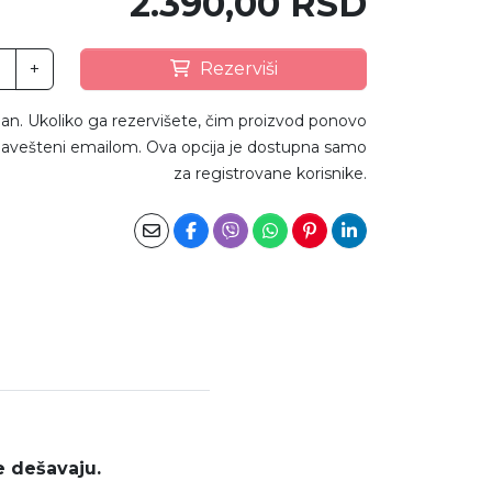
2.390,00 RSD
+
Rezerviši
an. Ukoliko ga rezervišete, čim proizvod ponovo
avešteni emailom. Ova opcija je dostupna samo
za registrovane korisnike.
e dešavaju.