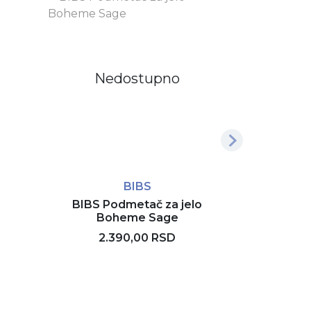
Nedostupno
Ne
BIBS
BIBS Podmetač za jelo
BIBS - Kaši
Boheme Sage
2.390,00 RSD
1.
Rezerviši