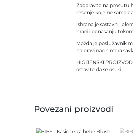
Zaboravite na prosutu h
rešenje koje ne samo da
Ishrana je sastavni i el
hrani i ponašanju tokom 
Možda je poslužavnik mali
na pravi način mora savl
HIGIJENSKI PROIZVOD
ostavite da se osuši.
Povezani proizvodi