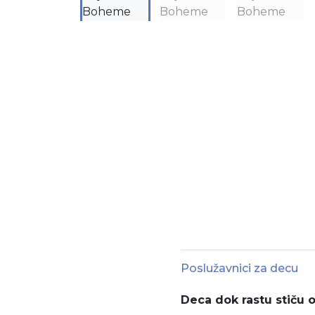
Poslužavnici za decu
Deca dok rastu stiču 