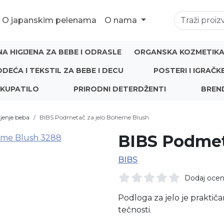
O japanskim pelenama
O nama
NA HIGIJENA ZA BEBE I ODRASLE
ORGANSKA KOZMETIKA 
ODEĆA I TEKSTIL ZA BEBE I DECU
POSTERI I IGRAČK
 KUPATILO
PRIRODNI DETERDŽENTI
BREN
jenje beba
BIBS Podmetač za jelo Boheme Blush
BIBS Podmet
BIBS
Dodaj oce
Podloga za jelo je praktičan
tečnosti.