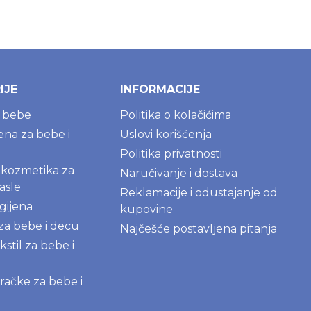
IJE
INFORMACIJE
a bebe
Politika o kolačićima
jena za bebe i
Uslovi korišćenja
Politika privatnosti
kozmetika za
Naručivanje i dostava
asle
Reklamacije i odustajanje od
gijena
kupovine
 za bebe i decu
Najčešće postavljena pitanja
kstil za bebe i
igračke za bebe i