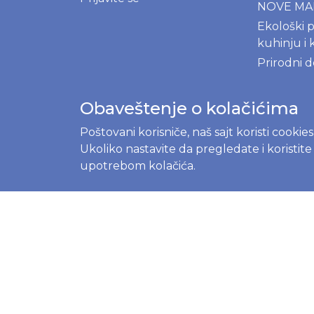
NOVE M
Ekološki p
kuhinju i 
Prirodni 
Obaveštenje o kolačićima
BLOG
Poštovani korisniče, naš sajt koristi cookie
Ukoliko nastavite da pregledate i koristit
Menstrual
upotrebom kolačića.
kompletni
početnik
Prvi mese
Moony, Mer
Besuper p
izbor pel