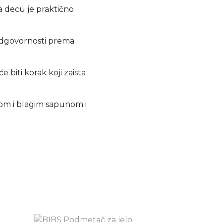
a decu je praktično
o odgovornosti prema
 biti korak koji zaista
om i blagim sapunom i