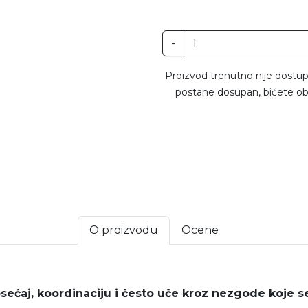
-
Proizvod trenutno nije dostup
postane dosupan, bićete ob
O proizvodu
Ocene
osećaj, koordinaciju i često uče kroz nezgode koje s