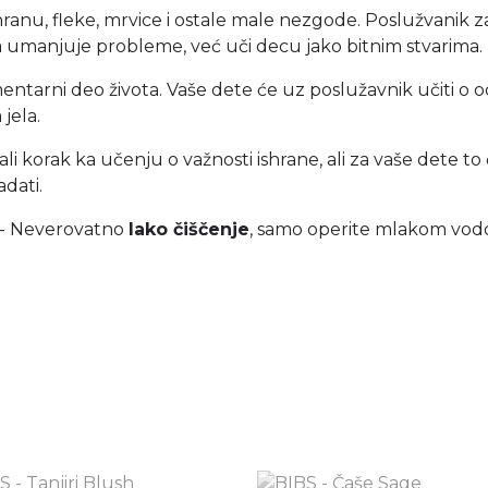
ranu, fleke, mrvice i ostale male nezgode. Poslužvanik z
 umanjuje probleme, već uči decu jako bitnim stvarima.
ementarni deo života. Vaše dete će uz poslužavnik učiti 
jela.
 korak ka učenju o važnosti ishrane, ali za vaše dete to će
adati.
- Neverovatno
lako čiščenje
, samo operite mlakom vod