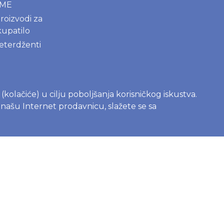
AME
roizvodi za
kupatilo
deterdženti
s (kolačiće) u cilju poboljšanja korisničkog iskustva.
e našu Internet prodavnicu, slažete se sa
na čašica -
 vodič za
e
c sa bebom
ries, Joone ili
elene? Vodič za
ena na www.joko.rs