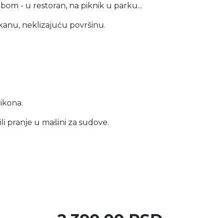
bom - u restoran, na piknik u parku...
ekanu, neklizajuću površinu.
likona.
li pranje u mašini za sudove.