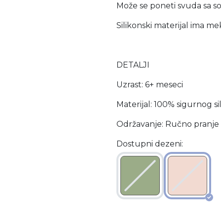
Može se poneti svuda sa so
Silikonski materijal ima m
DETALJI
Uzrast: 6+ meseci
Materijal: 100% sigurnog si
Održavanje: Ručno pranje i
Dostupni dezeni: