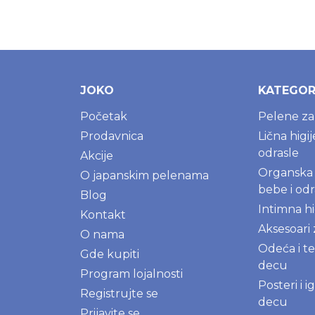
JOKO
KATEGOR
Početak
Pelene z
Prodavnica
Lična higi
odrasle
Akcije
Organska 
O japanskim pelenama
bebe i odr
Blog
Intimna hi
Kontakt
Aksesoari
O nama
Odeća i te
Gde kupiti
decu
Program lojalnosti
Posteri i 
Registrujte se
decu
Prijavite se