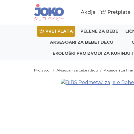
Akcije
Pretplate
PRETPLATA
PELENE ZA BEBE
LIČ
AKSESOARI ZA BEBE I DECU
EKOLOŠKI PROIZVODI ZA KUHINJU I
Proizvodi
Aksesoari za bebe i decu
Aksesoari za hran