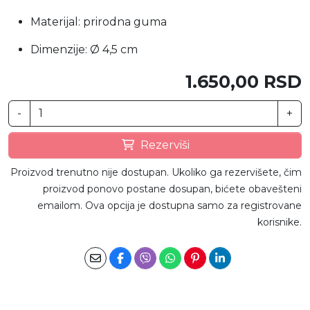
Materijal: prirodna guma
Dimenzije: Ø 4,5 cm
1.650,00 RSD
-
+
Rezerviši
Proizvod trenutno nije dostupan. Ukoliko ga rezervišete, čim
proizvod ponovo postane dosupan, bićete obavešteni
emailom. Ova opcija je dostupna samo za registrovane
korisnike.