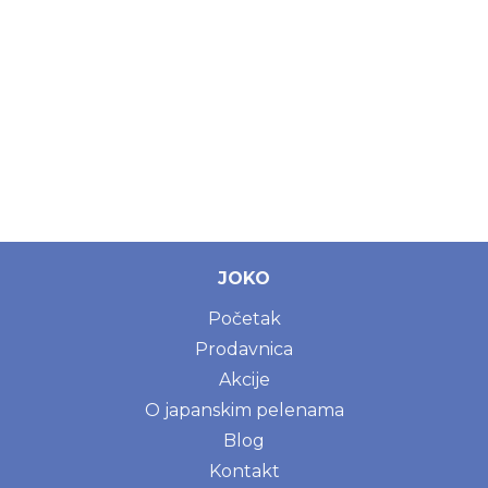
JOKO
Početak
Prodavnica
Akcije
O japanskim pelenama
Blog
Kontakt