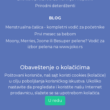
Prirodni deterdženti
BLOG
Menstrualna čašica - kompletni vodič za početnike
Prvi mesec sa bebom
Moony, Merries, Joone ili Besuper pelene? Vodič za
izbor pelena na www.joko.rs
INFORMACIJE
Obaveštenje o kolačićima
Politika o kolačićima
Poštovani korisniče, naš sajt koristi cookies (kolačiće)
Uslovi korišćenja
u cilju poboljšanja korisničkog iskustva. Ukoliko
Politika privatnosti
nastavite da pregledate i koristite našu Internet
Naručivanje i dostava
prodavnicu, slažete se sa upotrebom kolačića.
Reklamacije i odustajanje od kupovine
U redu
Najčešće postavljena pitanja