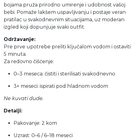
bojama pruža prirodno umirenje i udobnost vašoj
bebi. Pomaže lakšem uspavljivanju i postaje veran
pratilac u svakodnevnim situacijama, uz moderan
izgled koji dopunjuje svaki outfit.
Održavanje:
Pre prve upotrebe preliti ključalom vodom i ostaviti
5 minuta.
Za redovno čišćenje:
0–3 meseca: čistiti i sterilisati svakodnevno
3+ meseci: ispirati pod hladnom vodom
Ne kuvati dude.
Detalji:
Pakovanje: 2 kom
Uzrast: 0–6 / 6–18 meseci