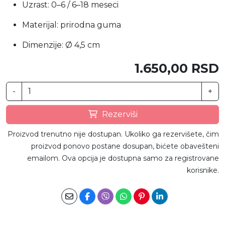
Uzrast: 0–6 / 6–18 meseci
Materijal: prirodna guma
Dimenzije: Ø 4,5 cm
1.650,00 RSD
-
+
Rezerviši
Proizvod trenutno nije dostupan. Ukoliko ga rezervišete, čim
proizvod ponovo postane dosupan, bićete obavešteni
emailom. Ova opcija je dostupna samo za registrovane
korisnike.