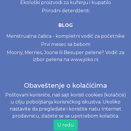
Ekološki proizvodi za kuhinju i kupatilo
Prirodni deterdženti
BLOG
Menstrualna čašica - kompletni vodič za početnike
Prvi mesec sa bebom
Moony, Merries, Joone ili Besuper pelene? Vodič za
izbor pelena na www.joko.rs
INFORMACIJE
Obaveštenje o kolačićima
Politika o kolačićima
Poštovani korisniče, naš sajt koristi cookies (kolačiće)
Uslovi korišćenja
u cilju poboljšanja korisničkog iskustva. Ukoliko
Politika privatnosti
nastavite da pregledate i koristite našu Internet
Naručivanje i dostava
prodavnicu, slažete se sa upotrebom kolačića.
Reklamacije i odustajanje od kupovine
U redu
Najčešće postavljena pitanja