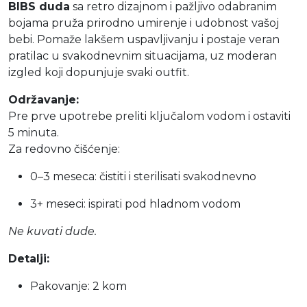
BIBS duda
sa retro dizajnom i pažljivo odabranim
bojama pruža prirodno umirenje i udobnost vašoj
bebi. Pomaže lakšem uspavljivanju i postaje veran
pratilac u svakodnevnim situacijama, uz moderan
izgled koji dopunjuje svaki outfit.
Održavanje:
Pre prve upotrebe preliti ključalom vodom i ostaviti
5 minuta.
Za redovno čišćenje:
0–3 meseca: čistiti i sterilisati svakodnevno
3+ meseci: ispirati pod hladnom vodom
Ne kuvati dude.
Detalji:
Pakovanje: 2 kom