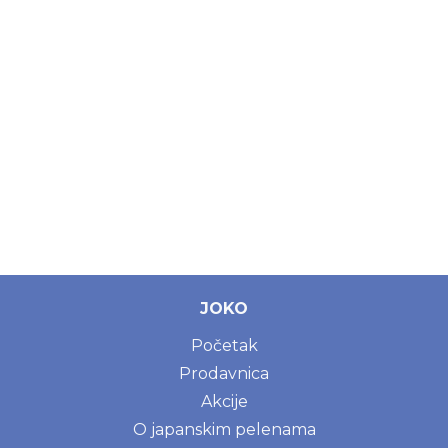
JOKO
Početak
Prodavnica
Akcije
O japanskim pelenama