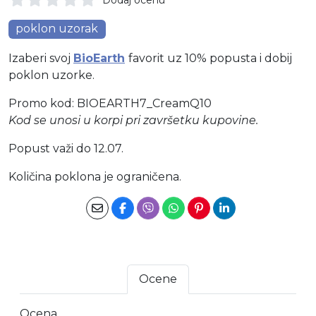
poklon uzorak
Izaberi svoj
BioEarth
favorit uz 10% popusta i dobij
poklon uzorke.
Promo kod: BIOEARTH7_CreamQ10
Kod se unosi u korpi pri završetku kupovine.
Popust važi do 12.07.
Količina poklona je ograničena.
Ocene
Ocena